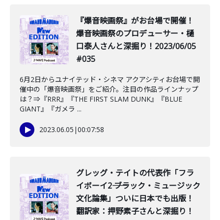
『爆音映画祭』がお台場で開催！
爆音映画祭のプロデューサー・樋
口泰人さんと深掘り！2023/06/05
#035
6月2日からユナイテッド・シネマ アクアシティお台場で開
催中の「爆音映画祭」をご紹介。注目の作品ラインナップ
は？⇒『RRR』『THE FIRST SLAM DUNK』『BLUE
GIANT』『ガメラ ...
2023.06.05
|
00:07:58
グレッグ・テイトの代表作「フラ
イボーイ2―― ブラック・ミュージック
文化論集」ついに日本でも出版！
翻訳家：押野素子さんと深掘り！