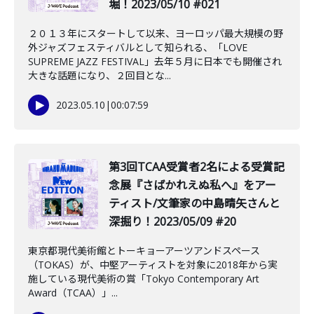
堀！2023/05/10 #021
２０１３年にスタートして以来、ヨーロッパ最大規模の野
外ジャズフェスティバルとして知られる、「LOVE
SUPREME JAZZ FESTIVAL」去年５月に日本でも開催され
大きな話題になり、２回目とな...
2023.05.10
|
00:07:59
第3回TCAA受賞者2名による受賞記
念展『さばかれえぬ私へ』をアー
ティスト/文筆家の中島晴矢さんと
深掘り！2023/05/09 #20
東京都現代美術館とトーキョーアーツアンドスペース
（TOKAS）が、中堅アーティストを対象に2018年から実
施している現代美術の賞「Tokyo Contemporary Art
Award（TCAA）」...