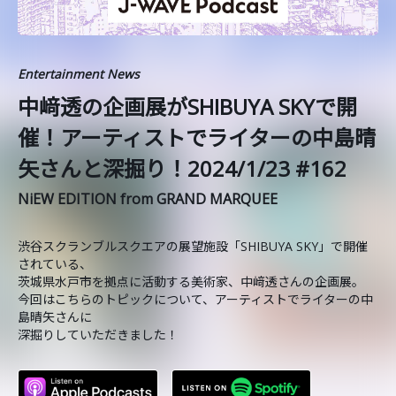
Entertainment News
中﨑透の企画展がSHIBUYA SKYで開
催！アーティストでライターの中島晴
矢さんと深掘り！2024/1/23 #162
NiEW EDITION from GRAND MARQUEE
渋谷スクランブルスクエアの展望施設「SHIBUYA SKY」で開催
されている、
茨城県水戸市を拠点に活動する美術家、中﨑透さんの企画展。
今回はこちらのトピックについて、アーティストでライターの中
島晴矢さんに
深掘りしていただきました！