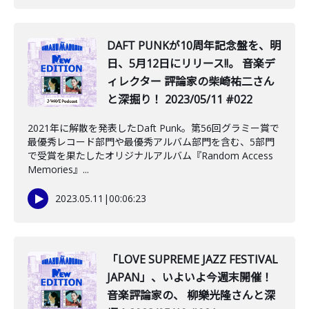
DAFT PUNKが10周年記念盤を、明
日、5月12日にリリース!!。 音楽デ
ィレクター 評論家の柴崎祐二さん
と深掘り！ 2023/05/11 #022
2021年に解散を発表したDaft Punk。第56回グラミー賞で
最優秀レコード部門や最優秀アルバム部門を含む、5部門
で受賞を果たしたオリジナルアルバム『Random Access
Memories』...
2023.05.11
|
00:06:23
「LOVE SUPREME JAZZ FESTIVAL
JAPAN」、いよいよ今週末開催！
音楽評論家の、 柳樂光隆さんと深