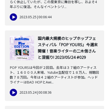
らく休止していたが、この度東京に舞台を移し、およそ4
年ぶりに復活。そんなイベントシリ...
2023.05.25
|
00:06:44
国内最大規模のヒップホップフェ
スティバル「POP YOURS」今週末
開催！音楽ライターの二木信さん
と深掘り! 2023/05/24 #029
POP YOURSは今回が２回目。去年は３７組のアーティス
ト、１６０００人来場、Yutube生配信で１８万人、視聴回
数７８万回。今年は４２組のアーティストが参加。ヘッド
ライナーはBAD HOPとAwi...
2023.05.24
|
00:08:36