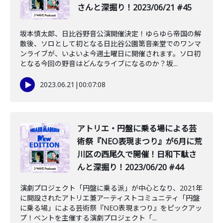
さんと深掘り！2023/06/21 #45
坂本慎太郎、日比谷野音公演開催決定！ゆらゆら帝国の解
散後、ソロとして初となる日比谷公園第音楽堂でのワンマ
ンライブが、いよいよ今週土曜日に開催されます。ソロ初
となる今回の野音はどんなライブになるのか？坂...
2023.06.21
|
00:07:08
アトリエ・円盤に乗る場による芸
術祭『NEO表現まつり』が6月に荒
川区の西尾久で開催！日和下駄さ
んと深掘り！2023/06/20 #44
演劇プロジェクト「円盤に乗る派」が中心となり、2021年
に開設されたアトリエ兼アーティストコミュニティ「円盤
に乗る場」による芸術祭『NEO表現まつり』をピックアッ
プ！ベントを主催する演劇プロジェクト「...