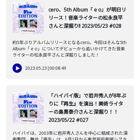
️cero、5th Album「 e o」が明日リ
リース！音楽ライターの松永良平
さんと深掘り!! 2023/05/23 #028
約5年ぶりアルバムリリースとなるcero。今回はそんな5th
Album「 e o」についてデビューから追いかけてきた音楽
ライターの松永良平さんと深掘りしました！
2023.05.23
|
00:08:49
「ハイバイ版」で岩井秀人が8年ぶ
りに『再生』を演出！美術ライタ
ーの島貫泰介さんと深掘り！！
2023/05/22 #027
ハイバイは、2003年に岩井秀人さんを中心に結成された演
劇集団。舞台「再生」は、6月1日から東京芸術劇場シアタ