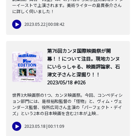
ーイーストで上演されます。美術ライターの島貫泰介さん
に詳しく伺いました！
2023.05.22
|
00:08:42
第76回カンヌ国際映画祭が開
幕！！について注目。現地カンヌ
にいらっしゃる、映画評論家、石
津文子さんと深掘り！！
2023/05/18 #026
世界3大映画祭の1つ、カンヌ映画祭。今回、コンペディシ
ョン部門には、是枝裕和監督の「怪物」と、ヴィム・ヴェ
ンダース監督、役所広司さん主演の「パーフェクト・デイ
ズ」という2本の日本映画を含む21本が上映...
2023.05.18
|
00:11:09