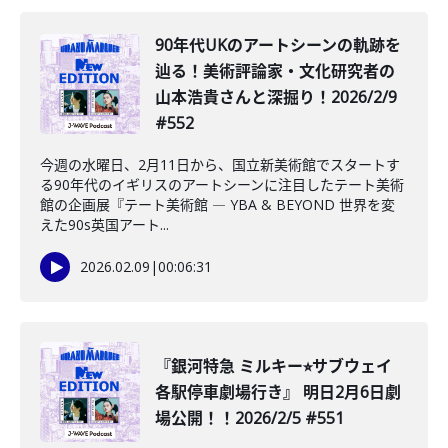
️90年代UKのアートシーンの軌跡を
辿る！美術評論家・文化研究者の
山本浩貴さんと深掘り！2026/2/9
#552
今週の水曜日、2月11日から、国立新美術館でスタートす
る90年代のイギリスのアートシーンに注目したテート美術
館の企画展『テート美術館 ― YBA & BEYOND 世界を変
えた90s英国アート...
2026.02.09
|
00:06:31
『銀河特急 ミルキー⭐︎サブウェイ
各駅停車劇場行き』 明日2月6日劇
場公開！！2026/2/5 #551