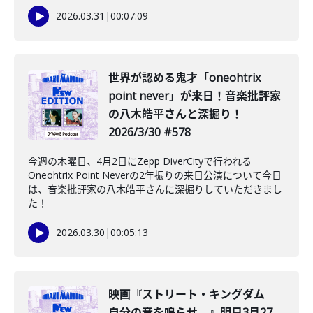
2026.03.31
|
00:07:09
世界が認める鬼才「oneohtrix
point never」が来日！音楽批評家
の八木皓平さんと深掘り！
2026/3/30 #578
今週の木曜日、4月2日にZepp DiverCityで行われる
Oneohtrix Point Neverの2年振りの来日公演について今日
は、音楽批評家の八木皓平さんに深掘りしていただきまし
た！
2026.03.30
|
00:05:13
映画『ストリート・キングダム
自分の音を鳴らせ。』明日3月27