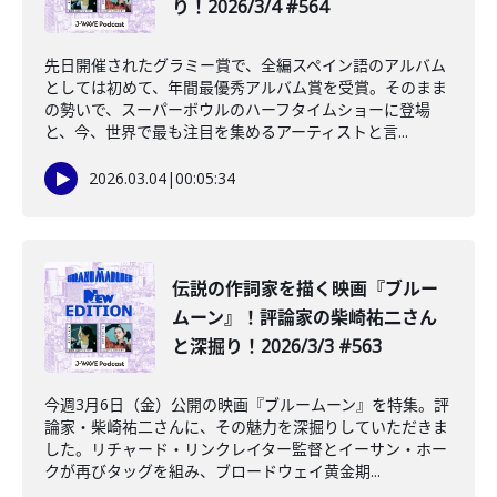
り！2026/3/4 #564
先日開催されたグラミー賞で、全編スペイン語のアルバム
としては初めて、年間最優秀アルバム賞を受賞。そのまま
の勢いで、スーパーボウルのハーフタイムショーに登場
と、今、世界で最も注目を集めるアーティストと言...
2026.03.04
|
00:05:34
️伝説の作詞家を描く映画『ブルー
ムーン』！評論家の柴崎祐二さん
と深掘り！2026/3/3 #563
今週3月6日（金）公開の映画『ブルームーン』を特集。評
論家・柴崎祐二さんに、その魅力を深掘りしていただきま
した。リチャード・リンクレイター監督とイーサン・ホー
クが再びタッグを組み、ブロードウェイ黄金期...