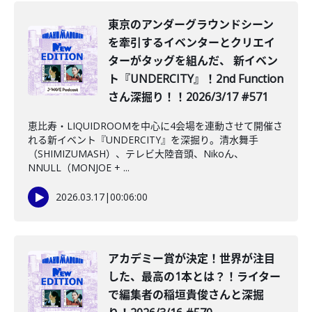
東京のアンダーグラウンドシーン
を牽引するイベンターとクリエイ
ターがタッグを組んだ、 新イベン
ト『UNDERCITY』！2nd Function
さん深掘り！！2026/3/17 #571
恵比寿・LIQUIDROOMを中心に4会場を連動させて開催さ
れる新イベント『UNDERCITY』を深掘り。清水舞手
（SHIMIZUMASH）、テレビ大陸音頭、Nikoん、
NNULL（MONJOE + ...
2026.03.17
|
00:06:00
️アカデミー賞が決定！世界が注目
した、最高の1本とは？！ライター
で編集者の稲垣貴俊さんと深掘