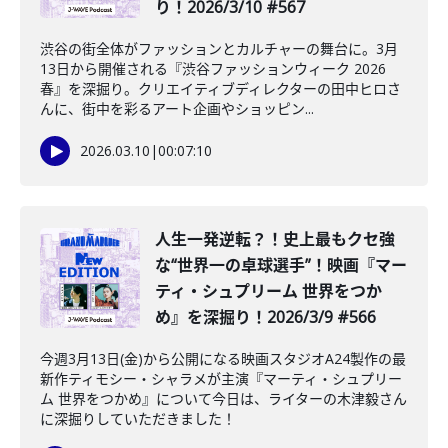
り！2026/3/10 #567
渋谷の街全体がファッションとカルチャーの舞台に。3月
13日から開催される『渋谷ファッションウィーク 2026
春』を深掘り。クリエイティブディレクターの田中ヒロさ
んに、街中を彩るアート企画やショッピン...
2026.03.10
|
00:07:10
️人生一発逆転？！史上最もクセ強
な“世界一の卓球選手”！映画『マー
ティ・シュプリーム 世界をつか
め』を深掘り！2026/3/9 #566
今週3月13日(金)から公開になる映画スタジオA24製作の最
新作ティモシー・シャラメが主演『マーティ・シュプリー
ム 世界をつかめ』について今日は、ライターの木津毅さん
に深掘りしていただきました！