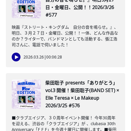
日・金曜日、公開！！2026/3/26
#577
映画『ストリート・キングダム 自分の音を鳴らせ。』、
明日、３月２７日・金曜日、公開！！一体、どんな作品な
のか？ライターで、バンドマンとしても活動する、張江浩
司さんに、電話で伺いました！
2026.03.26
|
00:06:28
柴田聡子 presents「ありがとう」
vol.3 開催！柴田聡子(BAND SET) ×
Elle Teresa × Le Makeup
2026/3/25 #576
■クラブエイジア、３０周年イベント開催！ 今年30周年
を迎える、渋谷の「クラブエイジア」が 、clubasia 30th
Anniversary「F F F」を今週土曜日に開催します。■柴田