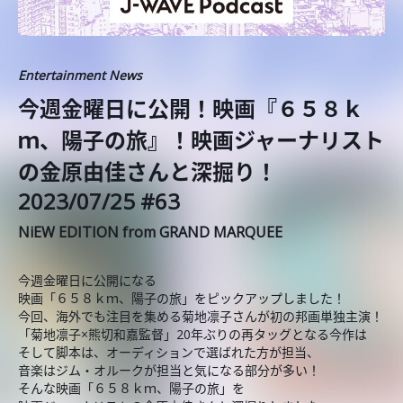
Entertainment News
今週金曜日に公開！映画『６５８ｋ
ｍ、陽子の旅』！映画ジャーナリスト
の金原由佳さんと深掘り！
2023/07/25 #63
NiEW EDITION from GRAND MARQUEE
今週金曜日に公開になる
映画「６５８ｋｍ、陽子の旅」をピックアップしました！
今回、海外でも注目を集める菊地凛子さんが初の邦画単独主演！
「菊地凛子×熊切和嘉監督」20年ぶりの再タッグとなる今作は
そして脚本は、オーディションで選ばれた方が担当、
音楽はジム・オルークが担当と気になる部分が多い！
そんな映画「６５８ｋｍ、陽子の旅」を