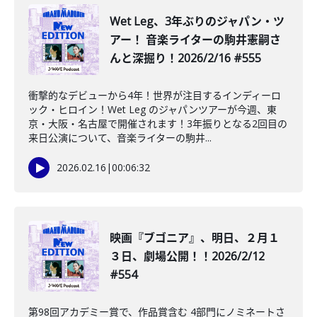
Wet Leg、3年ぶりのジャパン・ツ
アー！ 音楽ライターの駒井憲嗣さ
んと深掘り！2026/2/16 #555
衝撃的なデビューから4年！世界が注目するインディーロ
ック・ヒロイン！Wet Leg のジャパンツアーが今週、東
京・大阪・名古屋で開催されます！3年振りとなる2回目の
来日公演について、音楽ライターの駒井...
2026.02.16
|
00:06:32
映画『ブゴニア』、明日、２月１
３日、劇場公開！！2026/2/12
#554
第98回アカデミー賞で、作品賞含む 4部門にノミネートさ