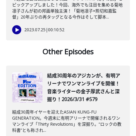
ピックアップしました！今回、海外でも注目を集める菊地
凛子さんが初の邦画単独主演！「菊地凛子×熊切和嘉監
督」20年ぶりの再タッグとなる今作はそして脚本...
2023.07.25
|
00:10:52
Other Episodes
結成30周年のアジカンが、有明ア
リーナでワンマンライブを開催！
音楽ライターの金子厚武さんと深
掘り！2026/3/31 #579
結成30周年イヤーを迎えたASIAN KUNG-FU
GENERATION。今週末に有明アリーナで開催されるワン
マンライブ「Thirty Revolutions」を深掘り。“ロックの教
科書”とも称され...