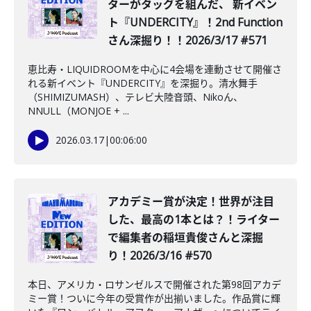
ターがタッグを組んだ、 新イベン
ト『UNDERCITY』！2nd Function
さん深掘り！！2026/3/17 #571
恵比寿・LIQUIDROOMを中心に4会場を連動させて開催さ
れる新イベント『UNDERCITY』を深掘り。清水舞手
（SHIMIZUMASH）、テレビ大陸音頭、Nikoん、
NNULL（MONJOE + ...
2026.03.17
|
00:06:00
️アカデミー賞が決定！世界が注目
した、最高の1本とは？！ライター
で編集者の稲垣貴俊さんと深掘
り！2026/3/16 #570
本日、アメリカ・ロサンゼルスで開催された第98回アカデ
ミー賞！ついに今年の受賞作が出揃いました。作品賞に輝