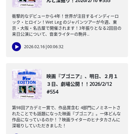
んと深掘り！2026/2/16 #555
衝撃的なデビューから4年！世界が注目するインディーロ
ック・ヒロイン！Wet Leg のジャパンツアーが今週、東
京・大阪・名古屋で開催されます！3年振りとなる2回目の
来日公演について、音楽ライターの駒井...
2026.02.16
|
00:06:32
映画『ブゴニア』、明日、２月１
３日、劇場公開！！2026/2/12
#554
第98回アカデミー賞で、作品賞含む 4部門にノミネートさ
れたことでも話題になった映画『ブゴニア』。一体どんな
作品になっているのか！？映画ライターのヒナタカさんに
深堀りしていただきました！