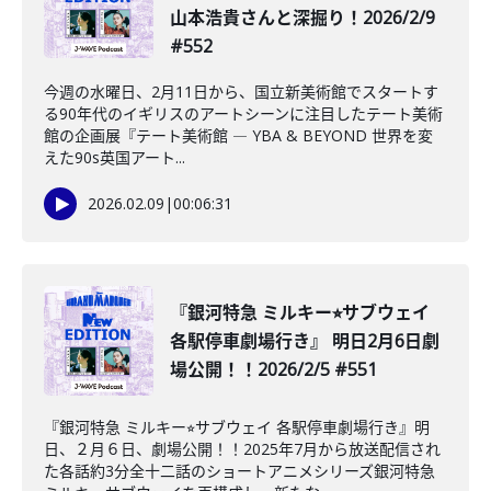
山本浩貴さんと深掘り！2026/2/9
#552
今週の水曜日、2月11日から、国立新美術館でスタートす
る90年代のイギリスのアートシーンに注目したテート美術
館の企画展『テート美術館 ― YBA & BEYOND 世界を変
えた90s英国アート...
2026.02.09
|
00:06:31
『銀河特急 ミルキー⭐︎サブウェイ
各駅停車劇場行き』 明日2月6日劇
場公開！！2026/2/5 #551
『銀河特急 ミルキー⭐︎サブウェイ 各駅停車劇場行き』明
日、２月６日、劇場公開！！2025年7月から放送配信され
た各話約3分全十二話のショートアニメシリーズ銀河特急