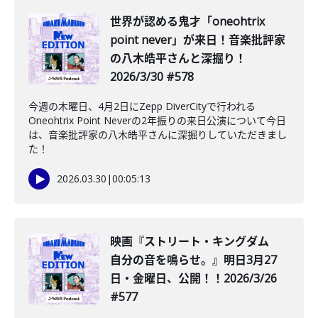
世界が認める鬼才「oneohtrix
point never」が来日！音楽批評家
の八木皓平さんと深掘り！
2026/3/30 #578
今週の木曜日、4月2日にZepp DiverCityで行われる
Oneohtrix Point Neverの2年振りの来日公演について今日
は、音楽批評家の八木皓平さんに深掘りしていただきまし
た！
2026.03.30
|
00:05:13
映画『ストリート・キングダム
自分の音を鳴らせ。』明日3月27
日・金曜日、公開！！2026/3/26
#577