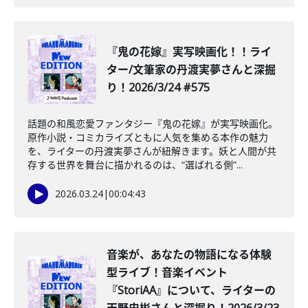
️『鬼の花嫁』実写映画化！！ライ
ター/文筆家の丹渡実夢さんと深掘
り！2026/3/24 #575
話題の和風恋愛ファンタジー『鬼の花嫁』が実写映画化。
原作小説・コミカライズともに人気を集める本作の魅力
を、ライターの丹渡実夢さんが紐解きます。妖と人間が共
存する世界を舞台に描かれるのは、“選ばれる側”...
2026.03.24
|
00:04:43
音楽が、あなたの物語になる体験
型ライブ！音楽イベント
『StoriAA』について、ライターの