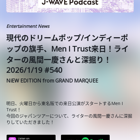
Entertainment News
️現代のドリームポップ/インディーポ
ップの旗手、Men I Trust来日！ライ
ターの風間一慶さんと深掘り！
2026/1/19 #540
NiEW EDITION from GRAND MARQUEE
明日、火曜日から東名阪での来日公演がスタートするMen I
Trust！
今回のジャパンツアーについて、ライターの風間一慶さんに深掘
りしていただきました！