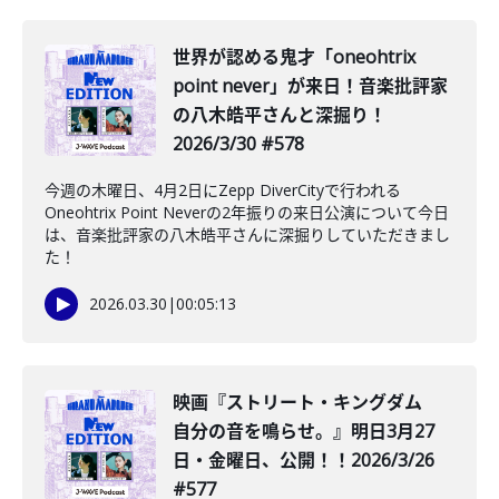
世界が認める鬼才「oneohtrix
point never」が来日！音楽批評家
の八木皓平さんと深掘り！
2026/3/30 #578
今週の木曜日、4月2日にZepp DiverCityで行われる
Oneohtrix Point Neverの2年振りの来日公演について今日
は、音楽批評家の八木皓平さんに深掘りしていただきまし
た！
2026.03.30
|
00:05:13
映画『ストリート・キングダム
自分の音を鳴らせ。』明日3月27
日・金曜日、公開！！2026/3/26
#577