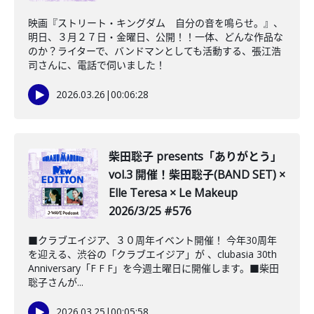
映画『ストリート・キングダム 自分の音を鳴らせ。』、
明日、３月２７日・金曜日、公開！！一体、どんな作品な
のか？ライターで、バンドマンとしても活動する、張江浩
司さんに、電話で伺いました！
2026.03.26
|
00:06:28
柴田聡子 presents「ありがとう」
vol.3 開催！柴田聡子(BAND SET) ×
Elle Teresa × Le Makeup
2026/3/25 #576
■クラブエイジア、３０周年イベント開催！ 今年30周年
を迎える、渋谷の「クラブエイジア」が 、clubasia 30th
Anniversary「F F F」を今週土曜日に開催します。■柴田
聡子さんが...
2026.03.25
|
00:05:58