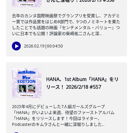
さんと深堀り！2026/2/19 #558
去年のカンヌ国際映画祭でグランプリを受賞し、アカデミ
ー賞では作品賞をはじめ8部門で、9つのノミネートを果た
したことでも話題の映画『センチメンタル・バリュー』つ
いに日本でも公開！評論家の柴崎祐二さんと深...
2026.02.19
|
00:04:50
HANA、1st Album「HANA」をリ
リース！ 2026/2/18 #557
2025年4月にデビューした7人組ガールズグループ
「HANA」がいよいよ来週、待望のファーストアルバム
「HANA」をリリースします！今回はライター、
Podcasterのキムラさんと一緒に深堀りしました...