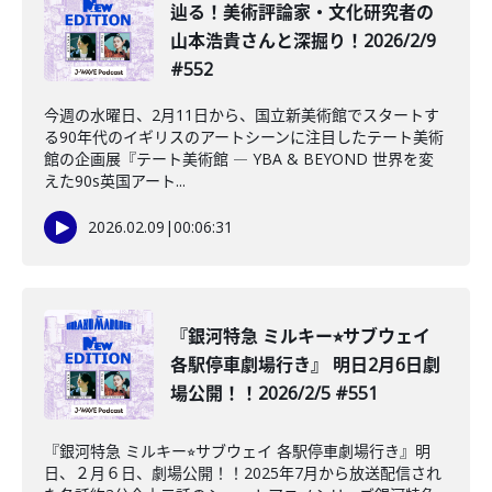
辿る！美術評論家・文化研究者の
山本浩貴さんと深掘り！2026/2/9
#552
今週の水曜日、2月11日から、国立新美術館でスタートす
る90年代のイギリスのアートシーンに注目したテート美術
館の企画展『テート美術館 ― YBA & BEYOND 世界を変
えた90s英国アート...
2026.02.09
|
00:06:31
『銀河特急 ミルキー⭐︎サブウェイ
各駅停車劇場行き』 明日2月6日劇
場公開！！2026/2/5 #551
『銀河特急 ミルキー⭐︎サブウェイ 各駅停車劇場行き』明
日、２月６日、劇場公開！！2025年7月から放送配信され