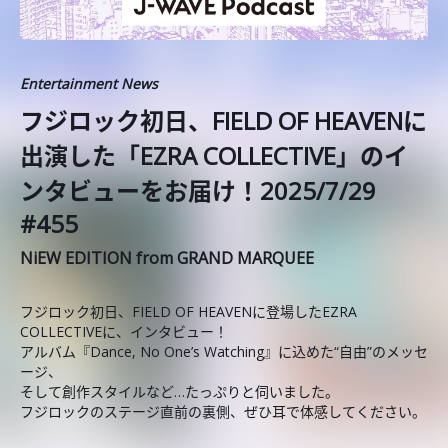
Entertainment News
フジロック初日、FIELD OF HEAVENに
出演した「EZRA COLLECTIVE」のイ
ンタビューをお届け！2025/7/29
#455
NiEW EDITION from GRAND MARQUEE
フジロック初日、FIELD OF HEAVENに登場したEZRA
COLLECTIVEに、インタビュー！
アルバム『Dance, No One’s Watching』に込めた“自由”のメッセ
ージ、
そして創作スタイルなど…たっぷりと伺いました。
フジロックのステージ直前の裏側、ぜひ耳で体感してください。