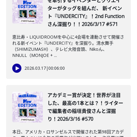
を牽引するイベンターとクリエイ
ターがタッグを組んだ、 新イベン
ト『UNDERCITY』！2nd Function
さん深掘り！！2026/3/17 #571
恵比寿・LIQUIDROOMを中心に4会場を連動させて開催さ
れる新イベント『UNDERCITY』を深掘り。清水舞手
（SHIMIZUMASH）、テレビ大陸音頭、Nikoん、
NNULL（MONJOE + ...
2026.03.17
|
00:06:00
️アカデミー賞が決定！世界が注目
した、最高の1本とは？！ライター
で編集者の稲垣貴俊さんと深掘
り！2026/3/16 #570
本日、アメリカ・ロサンゼルスで開催された第98回アカデ