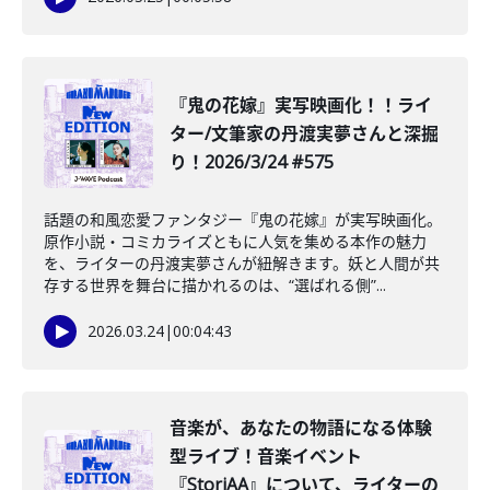
️『鬼の花嫁』実写映画化！！ライ
ター/文筆家の丹渡実夢さんと深掘
り！2026/3/24 #575
話題の和風恋愛ファンタジー『鬼の花嫁』が実写映画化。
原作小説・コミカライズともに人気を集める本作の魅力
を、ライターの丹渡実夢さんが紐解きます。妖と人間が共
存する世界を舞台に描かれるのは、“選ばれる側”...
2026.03.24
|
00:04:43
音楽が、あなたの物語になる体験
型ライブ！音楽イベント
『StoriAA』について、ライターの