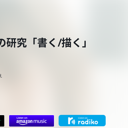
との研究「書く/描く」
え