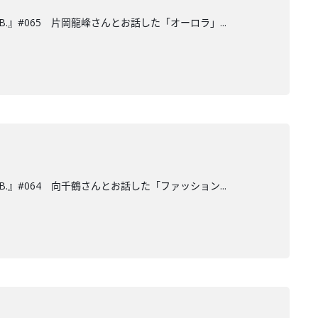
.』#065 片岡龍峰さんとお話した「オーロラ」...
.』#064 向千鶴さんとお話した「ファッション...