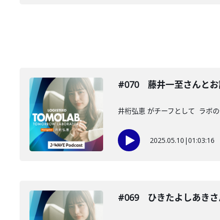
#070 藤井一至さんと
井桁弘恵 がチーフとして ラボの仲
2025.05.10
|
01:03:16
#069 ひきたよしあき