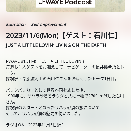
Education
Self-Improvement
2023/11/6(Mon)【ゲスト：石川仁】
JUST A LITTLE LOVIN’ LIVING ON THE EARTH
J-WAVE(81.3FM)「JUST A LITTLE LOVIN'」
毎週お１人ゲストをお迎えして、ナビゲーターの長井優希乃とト
ーク。
探検家・葦船航海士の石川仁さんをお迎えしたトーク1日目。
バックパッカーとして世界各国を旅した後、
1990年に、サハラ砂漠をラクダと共に単独で2700km旅した石川
さん。
探検家のスタートとなったサハラ砂漠の旅について
そして、サハラ砂漠の魅力を伺いました。
ラジオOA：2023年11月6日(月)