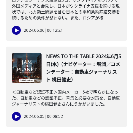
外国メディアと会見し、日本がウクライナ支援を続ける現
状では、北方領土問題を含む日本との平和条約締結交渉を
続けるための条件が整わない。また、ロシアが核...
2024.06.06
|
00:12:21
NEWS TO THE TABLE 2024年6月5
日(水)（ナビゲーター：堀潤／コメ
ンテーター：自動車ジャーナリス
ト 桃田健史）
＜自動車など認証不正＞国内メーカー5社で明らかになっ
た、自動車などの認証不正。背景と必要な対策を、自動車
ジャーナリストの桃田健史さんにうかがいました。
2024.06.05
|
00:08:52