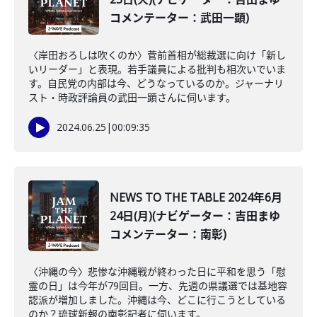
コメンテーター：武田一顕)
〈岸田おろしは吹くのか〉菅前首相が総裁選に向け「新し
いリーダー」と表現。若手議員による批判も相次いでいま
す。自民党の内部は今、どうなっているのか。ジャーナリ
スト・時政評論員の武田一顕さんに伺います。
2024.06.25
|
00:09:35
NEWS TO THE TABLE 2024年6月
24日(月)(ナビゲーター：吉田まゆ
コメンテーター：南彰)
〈沖縄の今〉悲惨な沖縄戦が終わった日に平和を思う「慰
霊の日」は今年が79回目。一方、先週の県議選では基地容
認派が増加しました。沖縄は今、どこに行こうとしている
のか？琉球新報の南彰記者に伺います。