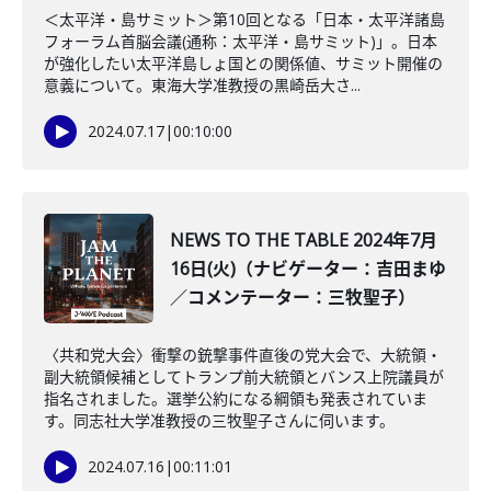
＜太平洋・島サミット＞第10回となる「日本・太平洋諸島
フォーラム首脳会議(通称：太平洋・島サミット)」。日本
が強化したい太平洋島しょ国との関係値、サミット開催の
意義について。東海大学准教授の黒崎岳大さ...
2024.07.17
|
00:10:00
NEWS TO THE TABLE 2024年7月
16日(火)（ナビゲーター：吉田まゆ
／コメンテーター：三牧聖子）
〈共和党大会〉衝撃の銃撃事件直後の党大会で、大統領・
副大統領候補としてトランプ前大統領とバンス上院議員が
指名されました。選挙公約になる綱領も発表されていま
す。同志社大学准教授の三牧聖子さんに伺います。
2024.07.16
|
00:11:01