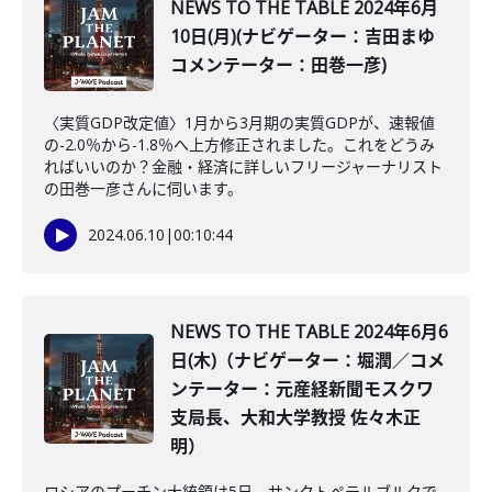
NEWS TO THE TABLE 2024年6月
10日(月)(ナビゲーター：吉田まゆ
コメンテーター：田巻一彦)
〈実質GDP改定値〉1月から3月期の実質GDPが、速報値
の-2.0％から-1.8％へ上方修正されました。これをどうみ
ればいいのか？金融・経済に詳しいフリージャーナリスト
の田巻一彦さんに伺います。
2024.06.10
|
00:10:44
NEWS TO THE TABLE 2024年6月6
日(木)（ナビゲーター：堀潤／コメ
ンテーター：元産経新聞モスクワ
支局長、大和大学教授 佐々木正
明）
ロシアのプーチン大統領は5日、サンクトペテルブルクで