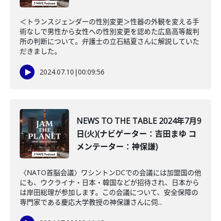
＜トランスジェンダーの性別変更＞性器の外観を変える手
術なしで男性から女性への性別変更を認めた広島高等裁判
所の判断について。弁護士の立石結夏さんに解説していた
だきました。
2024.07.10
|
00:09:56
NEWS TO THE TABLE 2024年7月9
日(火)(ナビゲーター：吉田まゆ コ
メンテーター：神保謙)
〈NATO首脳会議〉ワシントンDCでの会議には加盟国の他
にも、ウクライナ・日本・韓国などが招待され、日本から
は岸田総理が参加します。この会議について、安全保障の
専門家である慶応大学教授の神保謙さんに伺...