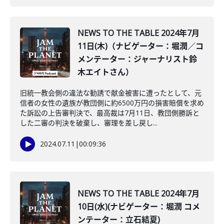
NEWS TO THE TABLE 2024年7月
11日(木)（ナビゲーター：堀潤／コ
メンテーター：ジャーナリスト鈴
木エイトさん）
旧統一教会側の違法な勧誘で献金被害に遭ったとして、元
信者の女性の遺族が教団側に約6500万円の損害賠償を求め
た訴訟の上告審判決で、最高裁は7月11日、教団側勝訴と
した二審の判決を破棄し、審理を差し戻し...
2024.07.11
|
00:09:36
NEWS TO THE TABLE 2024年7月
10日(水)(ナビゲーター：堀潤 コメ
ンテーター：立石結夏)