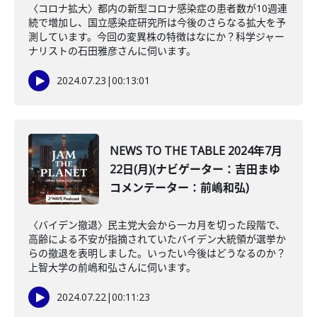
〈コロナ拡大〉都内の新型コロナ感染症の患者数が10週連
続で増加し、国立感染症研究所は今後のさらなる拡大を予
測しています。今回の変異株の特徴はなにか？科学ジャー
ナリストの石田雅彦さんに伺います。
2024.07.23
|
00:13:01
NEWS TO THE TABLE 2024年7月
22日(月)(ナビゲーター：吉田まゆ
コメンテーター：前嶋和弘)
〈バイデン撤退〉民主党大会から一カ月を切った段階で、
高齢による不安が指摘されていたバイデン大統領が選挙か
らの撤退を表明しました。いったい今後はどうなるのか？
上智大学の前嶋和弘さんに伺います。
2024.07.22
|
00:11:23