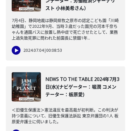
ンテーター：労働経済ジャーナリ
スト 小林美希さん）
7月4日、静岡地裁は静岡県牧之原市の認定こども園「川崎
幼稚園」で2022年9月、当時３歳だった園児の河本千奈ち
ゃんを通園バスに放置し熱中症で死亡させたとして、業務
上過失致死罪に問われた前園長に禁錮1年...
2024.07.04
|
00:08:53
NEWS TO THE TABLE 2024年7月3
日(水)(ナビゲーター：堀潤 コメン
テーター：板原愛)
＜旧優生保護法＞憲法違反を最高裁が初判断。この判決が
持つ意義について、旧優生保護法訴訟 東京弁護団の1人 板
原愛弁護士に伺いました。