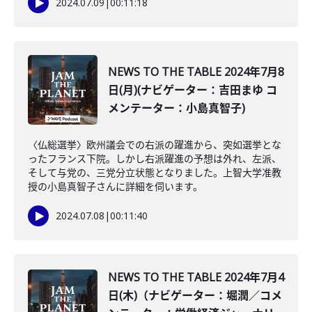
2024.07.09
|
00:11:18
NEWS TO THE TABLE 2024年7月8
日(月)(ナビゲーター：吉田まゆ コ
メンテーター：小島真智子)
〈仏総選挙〉欧州議会での右派の躍進から、突如選挙とな
ったフランス下院。しかし右派躍進の予想は外れ、左派、
そして与党の、三党分立状態となりました。上智大学准教
授の小島真智子さんに詳細を伺います。
2024.07.08
|
00:11:40
NEWS TO THE TABLE 2024年7月4
日(木)（ナビゲーター：堀潤／コメ