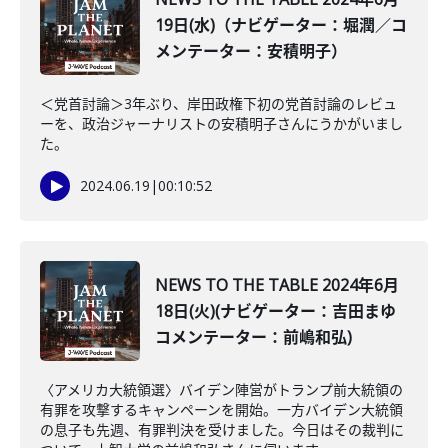
19日(水)（ナビゲーター：堀潤／コ
メンテーター：安積明子）
＜党首討論＞3年ぶり、岸田政権下初の党首討論のレビュ
ーを、政治ジャーナリストの安積明子さんにうかがいまし
た。
2024.06.19
|
00:10:52
NEWS TO THE TABLE 2024年6月
18日(火)(ナビゲーター：吉田まゆ
コメンテーター：前嶋和弘)
〈アメリカ大統領選〉バイデン陣営がトランプ前大統領の
有罪を攻撃するキャンペーンを開始。一方バイデン大統領
の息子も先週、有罪判決を受けました。今日はその裁判に