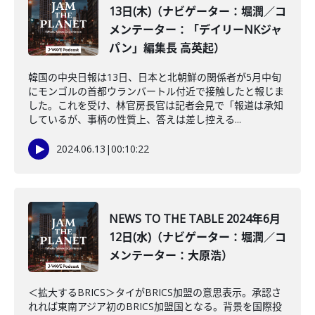
13日(木)（ナビゲーター：堀潤／コ
メンテーター：「デイリーNKジャ
パン」編集長 高英起）
韓国の中央日報は13日、日本と北朝鮮の関係者が5月中旬
にモンゴルの首都ウランバートル付近で接触したと報じま
した。これを受け、林官房長官は記者会見で「報道は承知
しているが、事柄の性質上、答えは差し控える...
2024.06.13
|
00:10:22
NEWS TO THE TABLE 2024年6月
12日(水)（ナビゲーター：堀潤／コ
メンテーター：大原浩）
＜拡大するBRICS＞タイがBRICS加盟の意思表示。承認さ
れれば東南アジア初のBRICS加盟国となる。背景を国際投