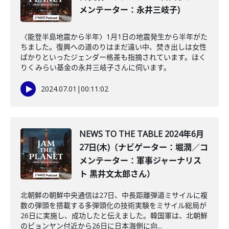
メンテーター：永井三岐子)
〈能登半島地震から半年〉1月1日の地震発生から半年がた
ちました。復興への道のりはまだ遠い中、焚き出しは女性
ばかりといったジェンダー格差も指摘されています。ほく
りくみらい基金の永井三岐子さんに伺います。
2024.07.01
|
00:11:02
NEWS TO THE TABLE 2024年6月
27日(木)（ナビゲーター：堀潤／コ
メンテーター：軍事ジャーナリス
ト 黒井文太郎さん）
北朝鮮の朝鮮中央通信は27日、中長距離弾道ミサイルに複
数の弾頭を搭載する多弾頭化の技術実験をミサイル総局が
26日に実施し、成功したと伝えました。韓国軍は、北朝鮮
のピョンヤン付近から26日に日本海側に向...