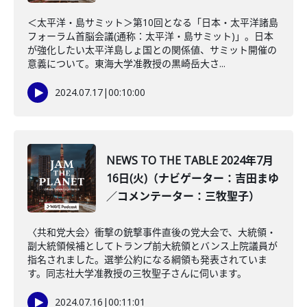
＜太平洋・島サミット＞第10回となる「日本・太平洋諸島
フォーラム首脳会議(通称：太平洋・島サミット)」。日本
が強化したい太平洋島しょ国との関係値、サミット開催の
意義について。東海大学准教授の黒崎岳大さ...
2024.07.17
|
00:10:00
NEWS TO THE TABLE 2024年7月
16日(火)（ナビゲーター：吉田まゆ
／コメンテーター：三牧聖子）
〈共和党大会〉衝撃の銃撃事件直後の党大会で、大統領・
副大統領候補としてトランプ前大統領とバンス上院議員が
指名されました。選挙公約になる綱領も発表されていま
す。同志社大学准教授の三牧聖子さんに伺います。
2024.07.16
|
00:11:01