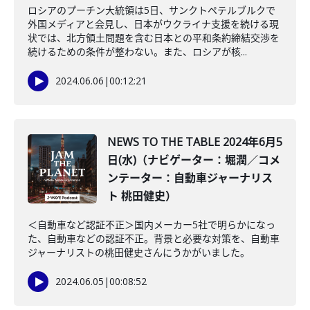
ロシアのプーチン大統領は5日、サンクトペテルブルクで
外国メディアと会見し、日本がウクライナ支援を続ける現
状では、北方領土問題を含む日本との平和条約締結交渉を
続けるための条件が整わない。また、ロシアが核...
2024.06.06
|
00:12:21
NEWS TO THE TABLE 2024年6月5
日(水)（ナビゲーター：堀潤／コメ
ンテーター：自動車ジャーナリス
ト 桃田健史）
＜自動車など認証不正＞国内メーカー5社で明らかになっ
た、自動車などの認証不正。背景と必要な対策を、自動車
ジャーナリストの桃田健史さんにうかがいました。
2024.06.05
|
00:08:52