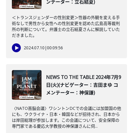
ンテーター：立石結夏)
＜トランスジェンダーの性別変更＞性器の外観を変える手
術なしで男性から女性への性別変更を認めた広島高等裁判
所の判断について。弁護士の立石結夏さんに解説していた
だきました。
2024.07.10
|
00:09:56
NEWS TO THE TABLE 2024年7月9
日(火)(ナビゲーター：吉田まゆ コ
メンテーター：神保謙)
〈NATO首脳会議〉ワシントンDCでの会議には加盟国の他
にも、ウクライナ・日本・韓国などが招待され、日本から
は岸田総理が参加します。この会議について、安全保障の
専門家である慶応大学教授の神保謙さんに伺...