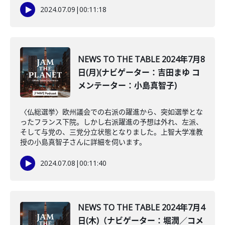
2024.07.09
|
00:11:18
NEWS TO THE TABLE 2024年7月8
日(月)(ナビゲーター：吉田まゆ コ
メンテーター：小島真智子)
〈仏総選挙〉欧州議会での右派の躍進から、突如選挙とな
ったフランス下院。しかし右派躍進の予想は外れ、左派、
そして与党の、三党分立状態となりました。上智大学准教
授の小島真智子さんに詳細を伺います。
2024.07.08
|
00:11:40
NEWS TO THE TABLE 2024年7月4
日(木)（ナビゲーター：堀潤／コメ