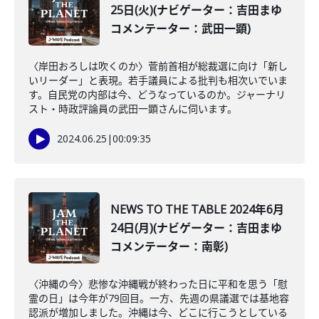
25日(火)(ナビゲーター：吉田まゆ
コメンテーター：武田一顕)
〈岸田おろしは吹くのか〉菅前首相が総裁選に向け「新し
いリーダー」と表現。若手議員による批判も相次いでいま
す。自民党の内部は今、どうなっているのか。ジャーナリ
スト・時政評論員の武田一顕さんに伺います。
2024.06.25
|
00:09:35
NEWS TO THE TABLE 2024年6月
24日(月)(ナビゲーター：吉田まゆ
コメンテーター：南彰)
〈沖縄の今〉悲惨な沖縄戦が終わった日に平和を思う「慰
霊の日」は今年が79回目。一方、先週の県議選では基地容
認派が増加しました。沖縄は今、どこに行こうとしている