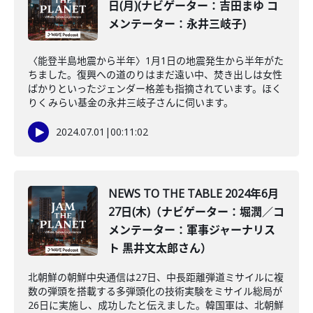
日(月)(ナビゲーター：吉田まゆ コ
メンテーター：永井三岐子)
〈能登半島地震から半年〉1月1日の地震発生から半年がた
ちました。復興への道のりはまだ遠い中、焚き出しは女性
ばかりといったジェンダー格差も指摘されています。ほく
りくみらい基金の永井三岐子さんに伺います。
2024.07.01
|
00:11:02
NEWS TO THE TABLE 2024年6月
27日(木)（ナビゲーター：堀潤／コ
メンテーター：軍事ジャーナリス
ト 黒井文太郎さん）
北朝鮮の朝鮮中央通信は27日、中長距離弾道ミサイルに複
数の弾頭を搭載する多弾頭化の技術実験をミサイル総局が
26日に実施し、成功したと伝えました。韓国軍は、北朝鮮