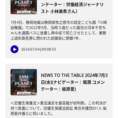
ンテーター：労働経済ジャーナリ
スト 小林美希さん）
7月4日、静岡地裁は静岡県牧之原市の認定こども園「川崎
幼稚園」で2022年9月、当時３歳だった園児の河本千奈ち
ゃんを通園バスに放置し熱中症で死亡させたとして、業務
上過失致死罪に問われた前園長に禁錮1年...
2024.07.04
|
00:08:53
NEWS TO THE TABLE 2024年7月3
日(水)(ナビゲーター：堀潤 コメン
テーター：板原愛)
＜旧優生保護法＞憲法違反を最高裁が初判断。この判決が
持つ意義について、旧優生保護法訴訟 東京弁護団の1人 板
原愛弁護士に伺いました。