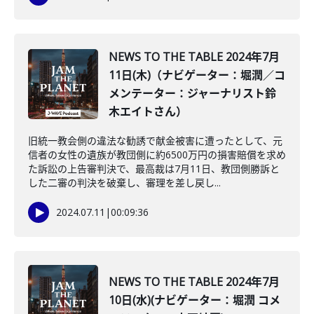
NEWS TO THE TABLE 2024年7月
11日(木)（ナビゲーター：堀潤／コ
メンテーター：ジャーナリスト鈴
木エイトさん）
旧統一教会側の違法な勧誘で献金被害に遭ったとして、元
信者の女性の遺族が教団側に約6500万円の損害賠償を求め
た訴訟の上告審判決で、最高裁は7月11日、教団側勝訴と
した二審の判決を破棄し、審理を差し戻し...
2024.07.11
|
00:09:36
NEWS TO THE TABLE 2024年7月
10日(水)(ナビゲーター：堀潤 コメ