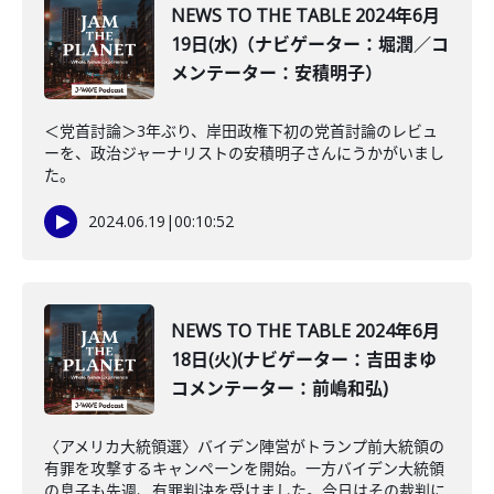
NEWS TO THE TABLE 2024年6月
19日(水)（ナビゲーター：堀潤／コ
メンテーター：安積明子）
＜党首討論＞3年ぶり、岸田政権下初の党首討論のレビュ
ーを、政治ジャーナリストの安積明子さんにうかがいまし
た。
2024.06.19
|
00:10:52
NEWS TO THE TABLE 2024年6月
18日(火)(ナビゲーター：吉田まゆ
コメンテーター：前嶋和弘)
〈アメリカ大統領選〉バイデン陣営がトランプ前大統領の
有罪を攻撃するキャンペーンを開始。一方バイデン大統領
の息子も先週、有罪判決を受けました。今日はその裁判に