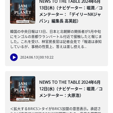
NEWS TO THE TABLE 2024年6月
13日(木)（ナビゲーター：堀潤／コ
メンテーター：「デイリーNKジャ
パン」編集長 高英起）
韓国の中央日報は13日、日本と北朝鮮の関係者が5月中旬
にモンゴルの首都ウランバートル付近で接触したと報じま
した。これを受け、林官房長官は記者会見で「報道は承知
しているが、事柄の性質上、答えは差し控える...
2024.06.13
|
00:10:22
NEWS TO THE TABLE 2024年6月
12日(水)（ナビゲーター：堀潤／コ
メンテーター：大原浩）
＜拡大するBRICS＞タイがBRICS加盟の意思表示。承認さ