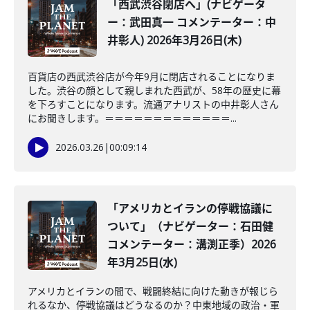
「西武渋谷閉店へ」(ナビゲータ
ー：武田真一 コメンテーター：中
井彰人) 2026年3月26日(木)
百貨店の西武渋谷店が今年9月に閉店されることになりま
した。渋谷の顔として親しまれた西武が、58年の歴史に幕
を下ろすことになります。流通アナリストの中井彰人さん
にお聞きします。＝＝＝＝＝＝＝＝＝＝＝＝＝...
2026.03.26
|
00:09:14
「アメリカとイランの停戦協議に
ついて」（ナビゲーター：石田健
コメンテーター：溝渕正季）2026
年3月25日(水)
アメリカとイランの間で、戦闘終結に向けた動きが報じら
れるなか、停戦協議はどうなるのか？中東地域の政治・軍