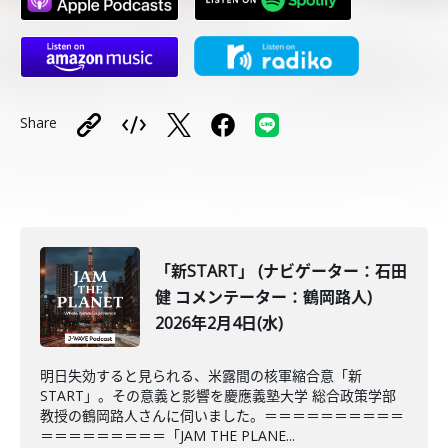
Share
「新START」 (ナビゲーター：石田
健 コメンテーター：鶴岡路人)
2026年2月4日(水)
明日失効すると見られる、米露間の核軍縮合意「新
START」。その意義と影響を慶應義塾大学 総合政策学部
教授の鶴岡路人さんに伺いました。＝＝＝＝＝＝＝＝＝＝
＝＝＝＝＝＝＝＝＝「JAM THE PLANE...