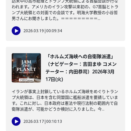
訪米中の高市総理とトランプ大統領による首脳会談が行な
われます。アメリカのイラン攻撃以来初の、G7首脳とトラ
ンプ大統領との対面での会談です。明海大学教授の小谷哲
男さんにお聞きしました。＝＝＝＝＝＝＝＝＝...
2026.03.19
|
00:09:34
「ホルムズ海峡への自衛隊派遣」
（ナビゲーター：吉田まゆ コメン
テーター：内田恭司）2026年3月
17日(火)
イランが事実上封鎖しているホルムズ海峡をめぐりトラン
プ大統領は、日本を含む同盟国に艦船派遣を要請していま
す。これに対し、日本政府は憲法や現行法制の範囲内で自
衛隊派遣が、可能かどうか検討に入りました。今...
2026.03.17
|
00:10:13