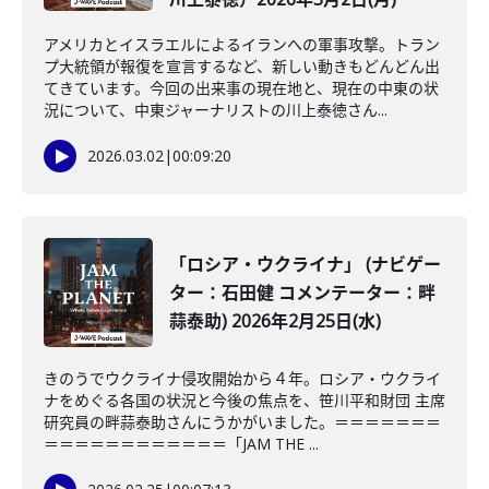
アメリカとイスラエルによるイランへの軍事攻撃。トラン
プ大統領が報復を宣言するなど、新しい動きもどんどん出
てきています。今回の出来事の現在地と、現在の中東の状
況について、中東ジャーナリストの川上泰徳さん...
2026.03.02
|
00:09:20
「ロシア・ウクライナ」 (ナビゲー
ター：石田健 コメンテーター：畔
蒜泰助) 2026年2月25日(水)
きのうでウクライナ侵攻開始から４年。ロシア・ウクライ
ナをめぐる各国の状況と今後の焦点を、笹川平和財団 主席
研究員の畔蒜泰助さんにうかがいました。＝＝＝＝＝＝＝
＝＝＝＝＝＝＝＝＝＝＝＝「JAM THE ...