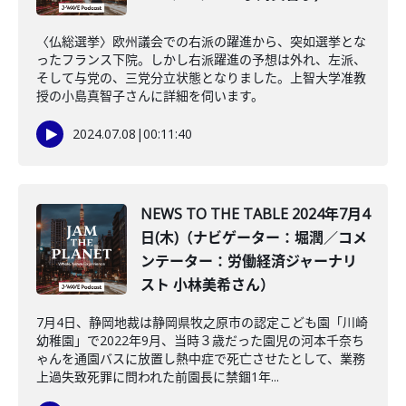
〈仏総選挙〉欧州議会での右派の躍進から、突如選挙とな
ったフランス下院。しかし右派躍進の予想は外れ、左派、
そして与党の、三党分立状態となりました。上智大学准教
授の小島真智子さんに詳細を伺います。
2024.07.08
|
00:11:40
NEWS TO THE TABLE 2024年7月4
日(木)（ナビゲーター：堀潤／コメ
ンテーター：労働経済ジャーナリ
スト 小林美希さん）
7月4日、静岡地裁は静岡県牧之原市の認定こども園「川崎
幼稚園」で2022年9月、当時３歳だった園児の河本千奈ち
ゃんを通園バスに放置し熱中症で死亡させたとして、業務
上過失致死罪に問われた前園長に禁錮1年...