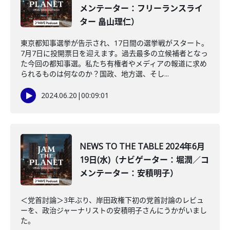
メンテーター：フリーランスライ
ター 畠山理仁）
東京都知事選挙が告示され、17日間の選挙戦がスタート。
7月7日に投開票日を迎えます。過去最多の立候補者となっ
た今回の都知事選。私たち有権者やメディアの報道に求め
られるものは何なのか？国政、地方選、そし...
2024.06.20
|
00:09:01
NEWS TO THE TABLE 2024年6月
19日(水)（ナビゲーター：堀潤／コ
メンテーター：安積明子）
＜党首討論＞3年ぶり、岸田政権下初の党首討論のレビュ
ーを、政治ジャーナリストの安積明子さんにうかがいまし
た。