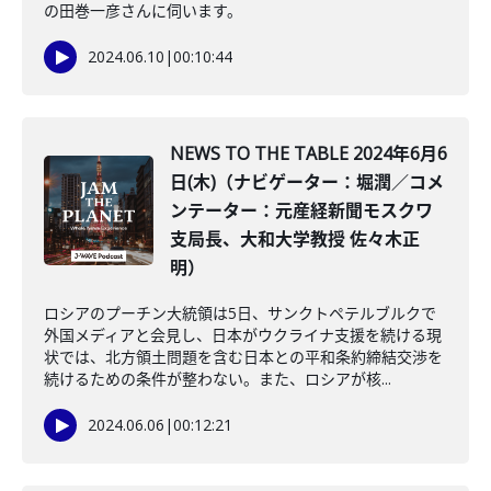
の田巻一彦さんに伺います。
2024.06.10
|
00:10:44
NEWS TO THE TABLE 2024年6月6
日(木)（ナビゲーター：堀潤／コメ
ンテーター：元産経新聞モスクワ
支局長、大和大学教授 佐々木正
明）
ロシアのプーチン大統領は5日、サンクトペテルブルクで
外国メディアと会見し、日本がウクライナ支援を続ける現
状では、北方領土問題を含む日本との平和条約締結交渉を
続けるための条件が整わない。また、ロシアが核...
2024.06.06
|
00:12:21