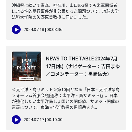
沖縄県に続いて青森、神奈川、山口の3県でも米軍関係者
による性的暴行事件が非公表だった問題ついて、琉球大学
法科大学院の矢野恵美教授に伺いました。
2024.07.18
|
00:08:36
NEWS TO THE TABLE 2024年7月
17日(水)（ナビゲーター：吉田まゆ
／コメンテーター：黒崎岳大）
＜太平洋・島サミット＞第10回となる「日本・太平洋諸島
フォーラム首脳会議(通称：太平洋・島サミット)」。日本
が強化したい太平洋島しょ国との関係値、サミット開催の
意義について。東海大学准教授の黒崎岳大さ...
2024.07.17
|
00:10:00