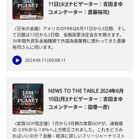
11日(火)(ナビゲーター：吉田まゆ
コメンテーター：斎藤裕司)
〈日米の金融〉アメリカのFRBは6月11日から2日間、そし
て日銀は13日から2日間、金融政策決定会合を開きます。
30年間外資系金融機関で外国為替業務に携わってきた斎藤
裕司さんに伺います。
2024.06.11
|
00:08:11
NEWS TO THE TABLE 2024年6月
10日(月)(ナビゲーター：吉田まゆ
コメンテーター：田巻一彦)
〈実質GDP改定値〉1月から3月期の実質GDPが、速報値
の-2.0％から-1.8％へ上方修正されました。これをどうみ
ればいいのか？金融・経済に詳しいフリージャーナリスト