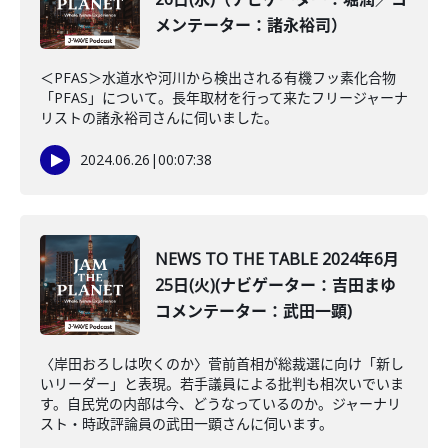
メンテーター：諸永裕司）
＜PFAS＞水道水や河川から検出される有機フッ素化合物
「PFAS」について。長年取材を行って来たフリージャーナ
リストの諸永裕司さんに伺いました。
2024.06.26
|
00:07:38
NEWS TO THE TABLE 2024年6月
25日(火)(ナビゲーター：吉田まゆ
コメンテーター：武田一顕)
〈岸田おろしは吹くのか〉菅前首相が総裁選に向け「新し
いリーダー」と表現。若手議員による批判も相次いでいま
す。自民党の内部は今、どうなっているのか。ジャーナリ
スト・時政評論員の武田一顕さんに伺います。