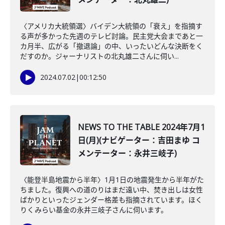
〈アメリカ大統領選〉バイデン大統領の「衰え」を指摘す
る声が多かった先週のテレビ討論。民主党大会まであと一
カ月半、広がる「撤退論」の中、いったいどんな決断をく
だすのか。ジャーナリストの北丸雄二さんに伺い...
2024.07.02
|
00:12:50
NEWS TO THE TABLE 2024年7月1
日(月)(ナビゲーター：吉田まゆ コ
メンテーター：永井三岐子)
〈能登半島地震から半年〉1月1日の地震発生から半年がた
ちました。復興への道のりはまだ遠い中、焚き出しは女性
ばかりといったジェンダー格差も指摘されています。ほく
りくみらい基金の永井三岐子さんに伺います。