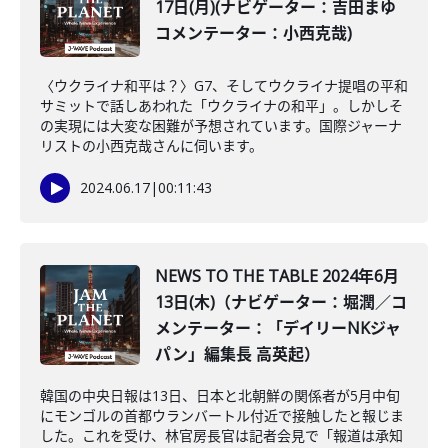
17日(月)(ナビゲーター：吉田まゆ
コメンテーター：小西克哉)
〈ウクライナ和平は？〉G7、そしてウクライナ提唱の平和
サミットで話しあわれた「ウクライナの和平」。しかしそ
の実現には大変な困難が予想されています。国際ジャーナ
リストの小西克哉さんに伺います。
2024.06.17
|
00:11:43
NEWS TO THE TABLE 2024年6月
13日(木)（ナビゲーター：堀潤／コ
メンテーター：「デイリーNKジャ
パン」編集長 高英起）
韓国の中央日報は13日、日本と北朝鮮の関係者が5月中旬
にモンゴルの首都ウランバートル付近で接触したと報じま
した。これを受け、林官房長官は記者会見で「報道は承知