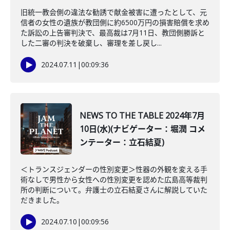
旧統一教会側の違法な勧誘で献金被害に遭ったとして、元
信者の女性の遺族が教団側に約6500万円の損害賠償を求め
た訴訟の上告審判決で、最高裁は7月11日、教団側勝訴と
した二審の判決を破棄し、審理を差し戻し...
2024.07.11
|
00:09:36
NEWS TO THE TABLE 2024年7月
10日(水)(ナビゲーター：堀潤 コメ
ンテーター：立石結夏)
＜トランスジェンダーの性別変更＞性器の外観を変える手
術なしで男性から女性への性別変更を認めた広島高等裁判
所の判断について。弁護士の立石結夏さんに解説していた
だきました。
2024.07.10
|
00:09:56