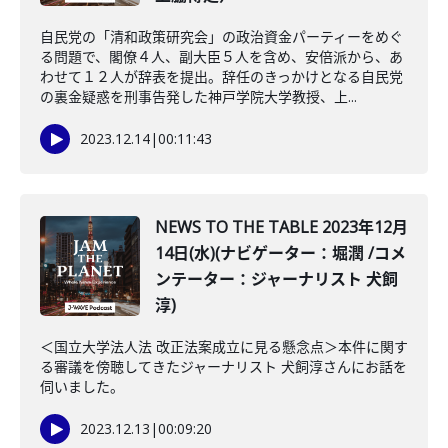
自民党の「清和政策研究会」の政治資金パーティーをめぐ
る問題で、閣僚４人、副大臣５人を含め、安倍派から、あ
わせて１２人が辞表を提出。辞任のきっかけとなる自民党
の裏金疑惑を刑事告発した神戸学院大学教授、上...
2023.12.14
|
00:11:43
NEWS TO THE TABLE 2023年12月
14日(水)(ナビゲーター：堀潤 /コメ
ンテーター：ジャーナリスト 犬飼
淳)
＜国立大学法人法 改正法案成立に見る懸念点＞本件に関す
る審議を傍聴してきたジャーナリスト 犬飼淳さんにお話を
伺いました。
2023.12.13
|
00:09:20