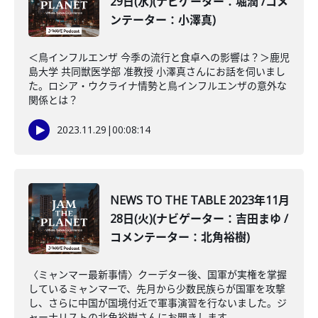
29日(水)(ナビゲーター：堀潤 /コメ
ンテーター：小澤真)
＜鳥インフルエンザ 今季の流行と食卓への影響は？＞鹿児
島大学 共同獣医学部 准教授 小澤真さんにお話を伺いまし
た。ロシア・ウクライナ情勢と鳥インフルエンザの意外な
関係とは？
2023.11.29
|
00:08:14
NEWS TO THE TABLE 2023年11月
28日(火)(ナビゲーター：吉田まゆ /
コメンテーター：北角裕樹)
〈ミャンマー最新事情〉クーデター後、国軍が実権を掌握
しているミャンマーで、先月から少数民族らが国軍を攻撃
し、さらに中国が国境付近で軍事演習を行ないました。ジ
ャーナリストの北角裕樹さんにお聞きします。