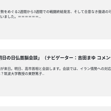
勢をめぐる2週間から3週間での戦闘終結発言、そして合意なき撤退の
ました。＝＝＝＝＝＝...
日の日仏首脳会談」（ナビゲーター：吉田まゆ コメンテー
領が来日。明日、高市首相と会談します。会談では、イラン情勢への対
筑波大学教授の東野篤子...