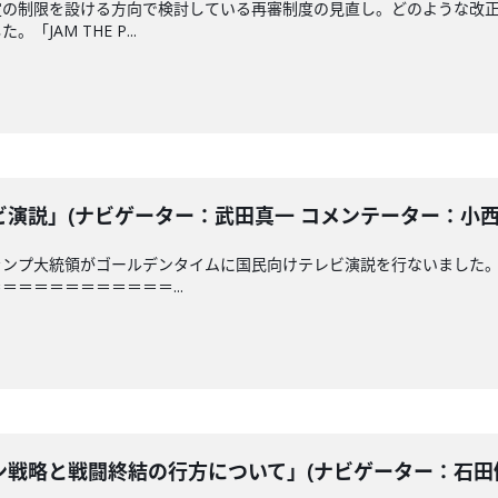
定の制限を設ける方向で検討している再審制度の見直し。どのような改
JAM THE P...
説」(ナビゲーター：武田真一 コメンテーター：小西克哉)
ランプ大統領がゴールデンタイムに国民向けテレビ演説を行ないました
＝＝＝＝＝＝＝＝＝＝...
戦略と戦闘終結の行方について」(ナビゲーター：石田健 