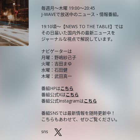
毎週月～木曜 19:00～20:45
J-WAVEで放送中のニュース・情報番組。
19:10頃～【NEWS TO THE TABLE】では
その日届いた国内外の最新ニュースを
ジャーナルな視点で解説しています。
ナビゲーターは
月曜：野嶋紗己子
火曜：吉田まゆ
水曜：石田健
木曜：武田真一
番組HPは
こちら
番組公式Xは
こちら
番組公式Instagramは
こちら
番組SNSでは最新情報を随時更新中！
こちらもあわせて、ぜひご覧ください。
sns