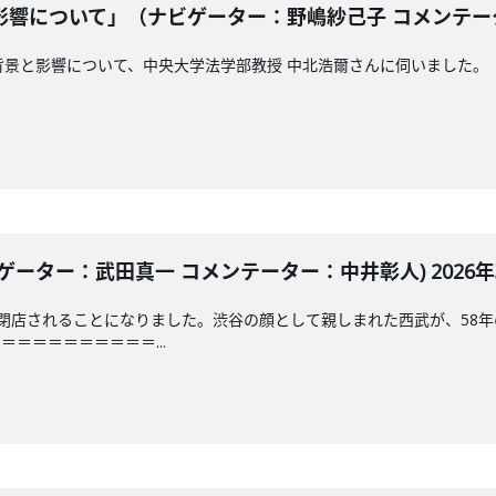
響について」（ナビゲーター：野嶋紗己子 コメンテーター：
影響について、中央大学法学部教授 中北浩爾さんに伺いました。「JAM THE
ーター：武田真一 コメンテーター：中井彰人) 2026年3
閉店されることになりました。渋谷の顔として親しまれた西武が、58
＝＝＝＝＝＝＝＝＝...