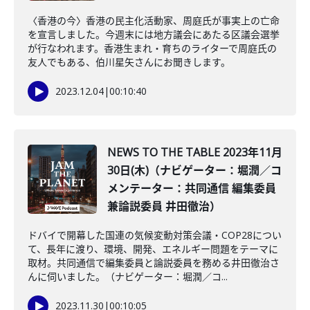
〈香港の今〉香港の民主化活動家、周庭氏が事実上の亡命
を宣言しました。今週末には地方議会にあたる区議会選挙
が行なわれます。香港生まれ・育ちのライターで周庭氏の
友人でもある、伯川星矢さんにお聞きします。
2023.12.04
|
00:10:40
NEWS TO THE TABLE 2023年11月
30日(木)（ナビゲーター：堀潤／コ
メンテーター：共同通信 編集委員
兼論説委員 井田徹治）
ドバイで開幕した国連の気候変動対策会議・COP28につい
て、長年に渡り、環境、開発、エネルギー問題をテーマに
取材。共同通信で編集委員と論説委員を務める井田徹治さ
んに伺いました。（ナビゲーター：堀潤／コ...
2023.11.30
|
00:10:05