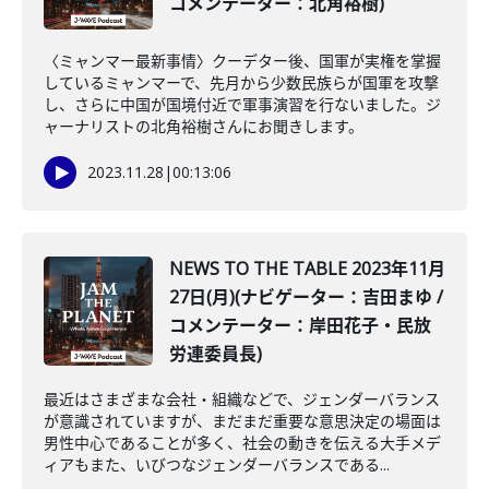
コメンテーター：北角裕樹)
〈ミャンマー最新事情〉クーデター後、国軍が実権を掌握
しているミャンマーで、先月から少数民族らが国軍を攻撃
し、さらに中国が国境付近で軍事演習を行ないました。ジ
ャーナリストの北角裕樹さんにお聞きします。
2023.11.28
|
00:13:06
NEWS TO THE TABLE 2023年11月
27日(月)(ナビゲーター：吉田まゆ /
コメンテーター：岸田花子・民放
労連委員長)
最近はさまざまな会社・組織などで、ジェンダーバランス
が意識されていますが、まだまだ重要な意思決定の場面は
男性中心であることが多く、社会の動きを伝える大手メデ
ィアもまた、いびつなジェンダーバランスである...