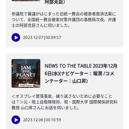
阿部克臣）
参議院で審議がはじまった旧統一教会の被害者救済法案に
ついて、全国統一教会被害対策弁護団の事務局次長、弁護
士の阿部克臣さんに伺いました。
2023.12.07
|
00:09:57
NEWS TO THE TABLE 2023年12月
6日(水)(ナビゲーター：堀潤 /コメ
ンテーター：山口昇)
＜オスプレイ墜落事故、繰り返さないために必要なこと
は？＞元・陸上自衛隊陸将、現・国際大学 国際関係研究科
教授 山口昇さんにお話を伺いました。
2023.12.06
|
00:10:59