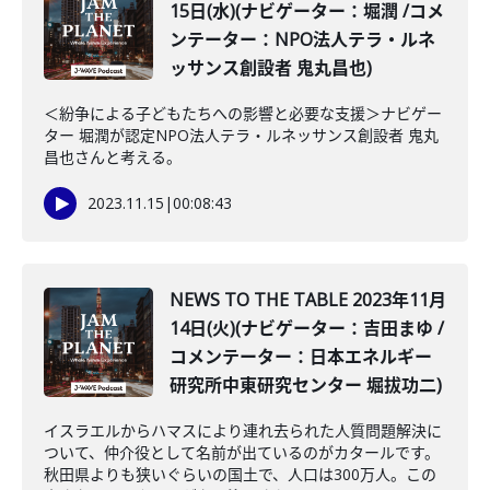
15日(水)(ナビゲーター：堀潤 /コメ
ンテーター：NPO法人テラ・ルネ
ッサンス創設者 鬼丸昌也)
＜紛争による子どもたちへの影響と必要な支援＞ナビゲー
ター 堀潤が認定NPO法人テラ・ルネッサンス創設者 鬼丸
昌也さんと考える。
2023.11.15
|
00:08:43
NEWS TO THE TABLE 2023年11月
14日(火)(ナビゲーター：吉田まゆ /
コメンテーター：日本エネルギー
研究所中東研究センター 堀拔功二)
イスラエルからハマスにより連れ去られた人質問題解決に
ついて、仲介役として名前が出ているのがカタールです。
秋田県よりも狭いぐらいの国土で、人口は300万人。この