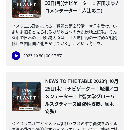
30日(月)(ナビゲーター：吉田まゆ /
コメンテーター：六辻彰二)
イスラエル政府による「戦闘の第２段階」宣言を受け、い
よいよ迫ると見られるガザ地区への大規模地上侵攻。そん
な中で日本の上川外務大臣は、「人道目的の一時的な戦闘
休止を関係国に働きかけていく」、という考えを...
2023.10.30
|
00:07:37
NEWS TO THE TABLE 2023年10月
26日(木)（ナビゲーター：堀潤／コ
メンテーター：上智大学グローバ
ルスタディーズ研究科教授、植木
安弘）
＜イスラエル軍とイスラム組織ハマスの軍事衝突をめぐる
国連の動き＞緊迫化するイスラエル・パレスチナ情勢に対