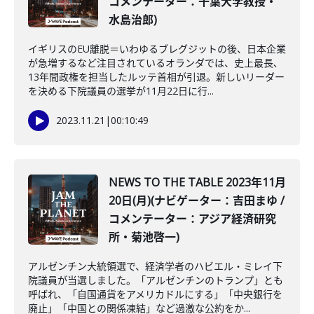
コメンテーター：千葉大学教授・
水島治郎)
イギリスのEU離脱＝いわゆるブレグジットの後、日本企業
が急増するなど注目されているオランダでは、史上最長､
13年間政権を担当したルッテ首相が引退。新しいリーダー
を決める下院議員の選挙が11月22日に行...
2023.11.21
|
00:10:49
NEWS TO THE TABLE 2023年11月
20日(月)(ナビゲーター：吉田まゆ /
コメンテーター：アジア経済研究
所・菊池啓一)
アルゼンチン大統領選で、経済学者のハビエル・ミレイ下
院議員が当選しました。「アルゼンチンのトランプ」とも
呼ばれ、「自国通貨をアメリカドルにする」「中央銀行を
廃止」「中国との関係凍結」など過激な公約をか...