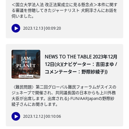
＜国立大学法人法 改正法案成立に見る懸念点＞本件に関す
る審議を傍聴してきたジャーナリスト 犬飼淳さんにお話を
伺いました。
2023.12.13
|
00:09:20
NEWS TO THE TABLE 2023年12月
12日(火)(ナビゲーター：吉田まゆ /
コメンテーター：野際紗綾子))
〈難民問題〉第二回グローバル難民フォーラムがスイスの
ジュネーブで開催され、共同議長国の日本からも上川外務
大臣が出席します。出席されるJ-FUN/AARJapanの野際紗
綾子さんにお聞きします。
2023.12.12
|
00:10:06