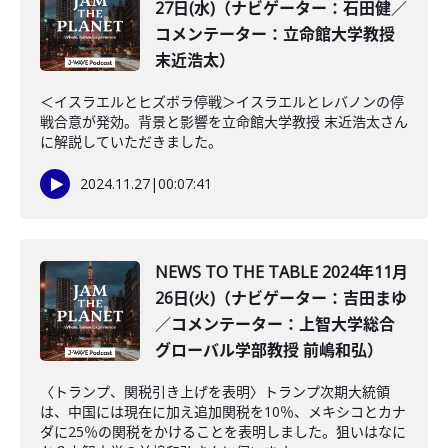
27日(水)（ナビゲーター：石田健／
コメンテーター：立命館大学教授
末近浩太）
＜イスラエルとヒズボラ停戦＞イスラエルとレバノンの停
戦合意が発効。背景と影響を立命館大学教授 末近浩太さん
に解説していただきました。
2024.11.27
|
00:07:41
NEWS TO THE TABLE 2024年11月
26日(火)（ナビゲーター：吉田まゆ
／コメンテーター：上智大学総合
グローバル学部教授 前嶋和弘）
〈トランプ、関税引き上げを表明〉トランプ次期大統領
は、中国には現在に加え追加関税を10％、メキシコとカナ
ダに25％の関税をかけることを表明しました。狙いはなに