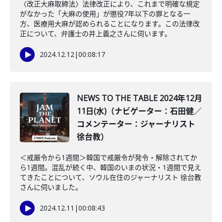
〈改正大麻取締法〉法律改正により、これまで明確な規定
がなかった「大麻の使用」が懲役7年以下の罪となる一
方、医療用大麻が認められることになります。この法律改
正について、弁護士の井上義之さんに伺います。
2024.12.12
|
00:08:17
NEWS TO THE TABLE 2024年12月
11日(水)（ナビゲーター：石田健／
コメンテーター：ジャーナリスト
徐台教）
＜戒厳令から1週間＞韓国で戒厳令が発令・解除されてか
ら1週間。混乱が続く中、韓国のいまの状況・1週間で見え
てきたことについて、ソウル在住のジャーナリスト 徐台教
さんに伺いました。
2024.12.11
|
00:08:43