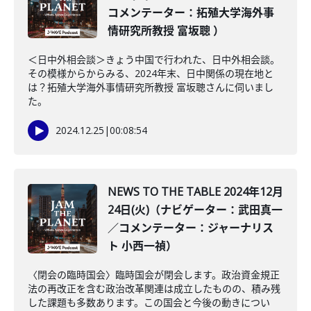
コメンテーター：拓殖大学海外事
情研究所教授 富坂聰 ）
＜日中外相会談＞きょう中国で行われた、日中外相会談。
その模様からからみる、2024年末、日中関係の現在地と
は？拓殖大学海外事情研究所教授 富坂聰さんに伺いまし
た。
2024.12.25
|
00:08:54
NEWS TO THE TABLE 2024年12月
24日(火)（ナビゲーター：武田真一
／コメンテーター：ジャーナリス
ト 小西一禎）
〈閉会の臨時国会〉臨時国会が閉会します。政治資金規正
法の再改正を含む政治改革関連は成立したものの、積み残
した課題も多数あります。この国会と今後の動きについ