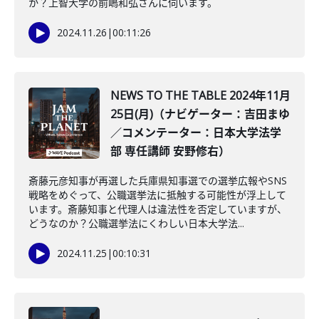
か？上智大学の前嶋和弘さんに伺います。
2024.11.26
|
00:11:26
NEWS TO THE TABLE 2024年11月
25日(月)（ナビゲーター：吉田まゆ
／コメンテーター：日本大学法学
部 専任講師 安野修右）
斎藤元彦知事が再選した兵庫県知事選での選挙広報やSNS
戦略をめぐって、公職選挙法に抵触する可能性が浮上して
います。斎藤知事と代理人は違法性を否定していますが、
どうなのか？公職選挙法にくわしい日本大学法...
2024.11.25
|
00:10:31