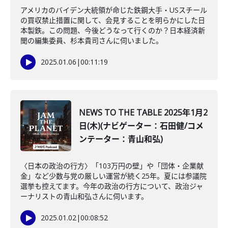
アメリカのバイデン大統領が命じた鉄鋼大手・USスチール
の買収禁止措置に関して、会見することを明らかにした日
本製鉄。この問題、今後どうなって行くのか？日本経済新
聞の編集委員、杉本貴司さんに伺いました。
2025.01.06
|
00:11:19
NEWS TO THE TABLE 2025年1月2
日(木)(ナビゲーター：石田健/コメ
ンテーター：青山和弘)
〈日本の政治の行方〉「103万円の壁」や「団体・企業献
金」など少数与党の厳しい運営が続く25年。夏には参議院
選挙も控えてます。今年の政治の行方について、政治ジャ
ーナリストの青山和弘さんに伺います。
2025.01.02
|
00:08:52