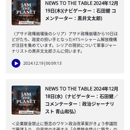
NEWS TO THE TABLE 2024年12月
19日(木)(ナビゲーター：石田健 コ
メンテーター：黒井文太郎)
〈アサド政権崩壊後のシリア〉アサド政権崩壊から10日ほ
どがたち、政変の担い手となったHTS＝シャーム解放機構
が注目を集めています。シリアの現状について軍事ジャー
ナリストの黒井文太郎さんに伺います。
2024.12.19
|
00:09:13
NEWS TO THE TABLE 2024年12月
18日(水)（ナビゲーター：石田健／
コメンテーター：政治ジャーナリ
スト 青山和弘）
＜企業献金禁止に懸念のワケ＞政治改革案がきょう参議院
で審議入り。自民党の主張する「企業献金禁止に懸念」の