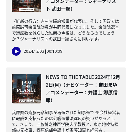
／コメンテーター：ジャーナリス
ト 武田一顯）
〈維新の行方〉吉村大阪府知事が代表に、そして国政では
前原誠司衆議院議員が共同代表になりました。衆議院選挙
で議席数を減らした維新の今後は、どうなるのでしょう
か？ジャーナリストの武田一顯さんに伺います。
2024.12.03
|
00:10:09
NEWS TO THE TABLE 2024年12月
2日(月)（ナビゲーター：吉田まゆ
／コメンテーター：弁護士 郷原信
郎）
兵庫県の斎藤元彦知事が再選された知事選でPR会社経営者
に報酬を支払ったのは公職選挙法違反の疑いがあるとし
て、きょう、上脇博之神戸学院大学教授と、東京地検特捜
部の元検事、郷原信郎弁護士が斎藤知事と経営者...