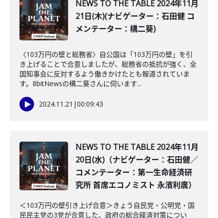
NEWS TO THE TABLE 2024年11月
21日(木)(ナビゲーター：石田健 コ
メンテーター：構二葵)
〈103万円の壁と総務省〉自公国は「103万円の壁」を引
き上げることで合意しましたが、総務省の抵抗が強く、全
国知事会に反対するよう働きかけたとも報道されていま
す。8bitNewsの構二葵さんに伺います...
2024.11.21
|
00:09:43
NEWS TO THE TABLE 2024年11月
20日(水)（ナビゲーター：石田健／
コメンテーター：第一生命経済研
究所 首席エコノミスト 永濱利廣）
＜103万円の壁引き上げ合意＞きょう自民党・公明党・国
民民主党の3党が合意した、政府の総合経済対策につい