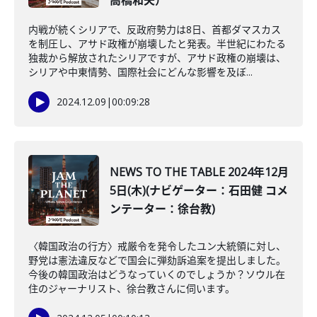
高橋和夫）
内戦が続くシリアで、反政府勢力は8日、首都ダマスカス
を制圧し、アサド政権が崩壊したと発表。半世紀にわたる
独裁から解放されたシリアですが、アサド政権の崩壊は、
シリアや中東情勢、国際社会にどんな影響を及ぼ...
2024.12.09
|
00:09:28
NEWS TO THE TABLE 2024年12月
5日(木)(ナビゲーター：石田健 コメ
ンテーター：徐台教)
〈韓国政治の行方〉戒厳令を発令したユン大統領に対し、
野党は憲法違反などで国会に弾劾訴追案を提出しました。
今後の韓国政治はどうなっていくのでしょうか？ソウル在
住のジャーナリスト、徐台教さんに伺います。