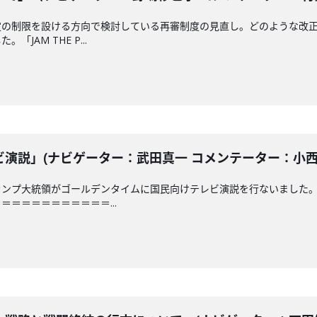
定の制限を設ける方向で検討している再審制度の見直し。どのような改
JAM THE P...
説」(ナビゲーター：武田真一 コメンテーター：小西克哉)
ランプ大統領がゴールデンタイムに国民向けテレビ演説を行ないました
＝＝＝＝＝＝＝＝＝＝...