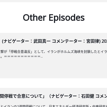
Other Episodes
ナビゲーター：武田真一 コメンテーター：宮田律) 2026
攻撃が「停戦合意違反」として、イランがホルムズ海峡を封鎖したとイ
＝＝＝＝＝＝＝＝＝＝＝...
間停戦で合意について」（ナビゲーター：石田健 コメンテー
カとイランの2週間停戦について、日本エネルギー経済研究所・中東研究