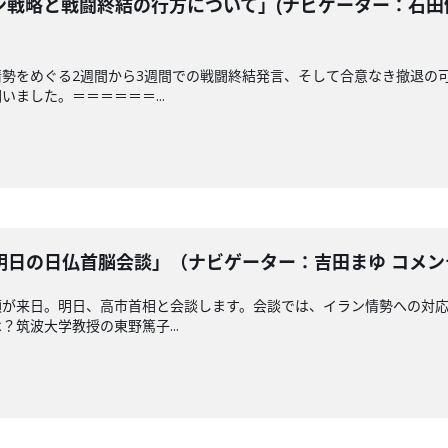
戦略と戦闘終結の行方について」(ナビゲーター：石田健 
勢をめぐる2週間から3週間での戦闘終結発言、そして合意なき撤退の
ました。＝＝＝＝＝＝...
日の日仏首脳会談」（ナビゲーター：吉田まゆ コメンテー
領が来日。明日、高市首相と会談します。会談では、イラン情勢への対
筑波大学教授の東野篤子...