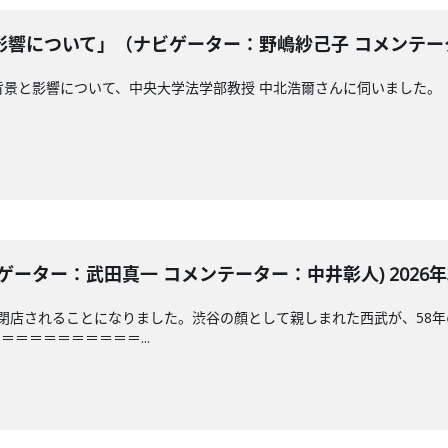
響について」（ナビゲーター：野嶋紗己子 コメンテーター：
影響について、中央大学法学部教授 中北浩爾さんに伺いました。「JAM THE
ーター：武田真一 コメンテーター：中井彰人) 2026年3
閉店されることになりました。渋谷の顔として親しまれた西武が、58
＝＝＝＝＝＝＝＝＝...