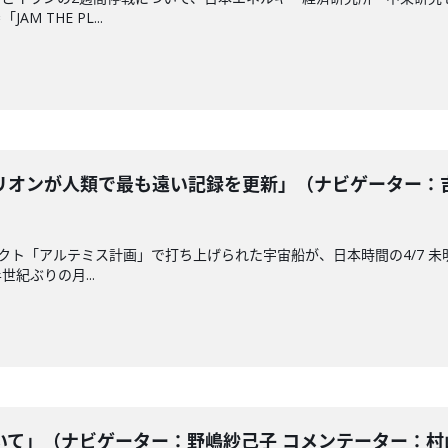
 THE PL...
オンが人類で最も遠い記録を更新」（ナビゲーター：吉田
ェクト「アルテミス計画」で打ち上げられた宇宙船が、日本時間の4/7 未
紀ぶりの月...
て」（ナビゲーター：野嶋紗己子 コメンテーター：村山浩昭