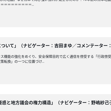
＝＝＝＝＝＝＝＝...
ついて」（ナビゲーター：吉田まゆ／コメンテーター： 南龍
ンス機能の強化をめぐり、安全保障目的で広く通信を傍受する「行政傍
転換」の一つに位置づけ...
惑と地方議会の権力構造」（ナビゲーター：野嶋紗己子 