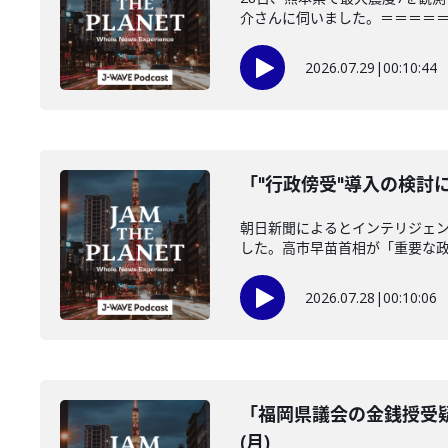
介さんに伺いました。＝＝＝＝＝＝
2026.07.29
|
00:10:44
「"行政傍受"導入の検討に
朝日新聞によるとインテリジェ
した。高市早苗首相が「重要な政策
2026.07.28
|
00:10:06
「福岡県議会の金銭授受疑
(月)