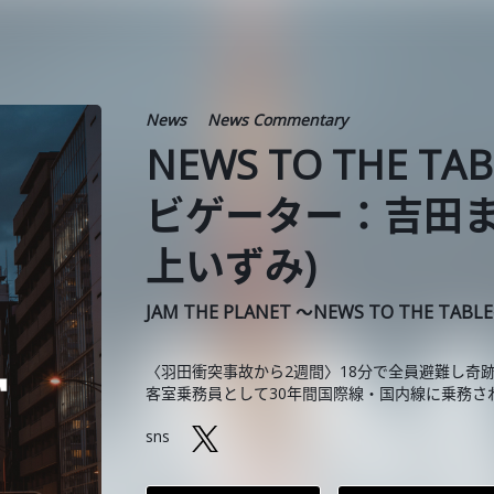
News
News Commentary
NEWS TO THE TA
ビゲーター：吉田ま
上いずみ)
JAM THE PLANET ～NEWS TO THE TABL
〈羽田衝突事故から2週間〉18分で全員避難し奇
客室乗務員として30年間国際線・国内線に乗務さ
sns