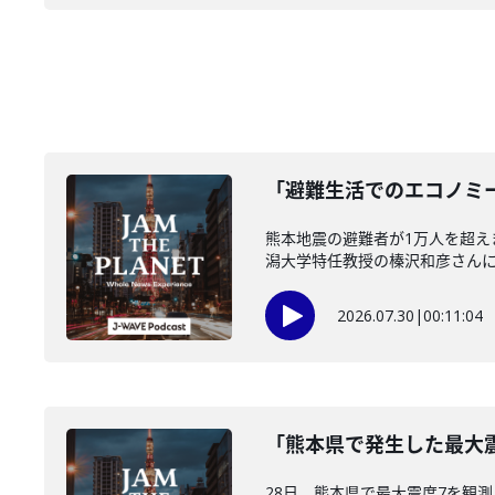
「避難生活でのエコノミー
熊本地震の避難者が1万人を超
潟大学特任教授の榛沢和彦さんに伺い
2026.07.30
|
00:11:04
「熊本県で発生した最大震
28日、熊本県で最大震度7を観