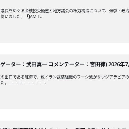
副議長をめぐる金銭授受疑惑と地方議会の権力構造について、選挙・政
ました。「JAM T...
ゲーター：武田真一 コメンテーター：宮田律) 2026年7月
東の出口である紅海で、親イラン武装組織のフーシ派がサウジアラビア
。＝＝＝＝＝＝＝＝＝...