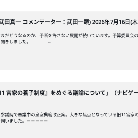
田真一 コメンテーター：武田一顕) 2026年7月16日(木
だまだどうなるのか、予断を許さない展開が続いています。予算委員会の
きしました。＝＝＝＝...
11 宮家の養子制度』をめぐる議論について」（ナビゲ
参議院で審議中の皇室典範改正案。大きな焦点となっている旧11宮家
いました。＝＝＝＝＝...