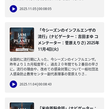
2025.11.05
|
00:08:05
「今シーズンのインフルエンザの
流行」(ナビゲーター：吉田まゆ コ
メンテーター：菅原えりさ) 2025年
11月4日(火)
全国的に流行期に入った、今シーズンのインフルエンザ。
昨年より１カ月程度早く、過去２０年間でも２番目の早さ
に。流行の理由や、改めての感染対策について一般社団法
人感染防止教育センター副代表理事の菅原えりさ...
2025.11.04
|
00:08:43
「米中首脳会談」(ナビゲーター：