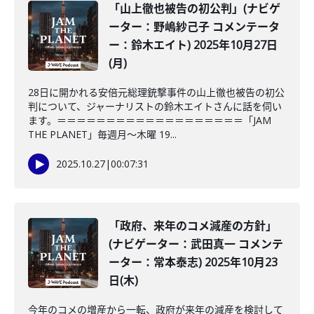
「山上徹也被告の初公判」(ナビゲ
ーター：野嶋紗己子 コメンテータ
ー：鈴木エイト) 2025年10月27日
(月)
28日に開かれる安倍元総理銃撃事件の山上徹也被告の初公
判について、ジャーナリストの鈴木エイトさんに話を伺い
ます。＝＝＝＝＝＝＝＝＝＝＝＝＝＝＝＝＝＝＝「JAM
THE PLANET」毎週月～木曜 19...
2025.10.27
|
00:07:31
「政府、来年のコメ減産の方針」
(ナビゲーター：武田真一 コメンテ
ーター：常本泰志) 2025年10月23
日(木)
今年のコメの増産から一転、政府が来年の減産を検討して