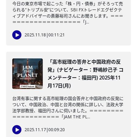
今日の東京市場で起こった「株・円・債券」がそろって売
られる“トリプル安”について、SBI FXトレードエグゼクテ
ィブアドバイザーの斎藤裕司さんにお聞きします。＝＝＝
＝＝＝＝＝＝＝＝＝＝＝＝＝＝＝＝「J...
2025.11.18
|
00:11:21
「高市総理の答弁と中国政府の反
発」(ナビゲーター：野嶋紗己子 コ
メンテーター：福田円) 2025年11
月17日(月)
台湾有事に関する高市総理の国会答弁と中国政府の反発に
ついて、中国政治、中国と台湾の関係に詳しい、法政大学
法学部教授、福田円さんに伺いました。＝＝＝＝＝＝＝＝
＝＝＝＝＝＝＝＝＝＝＝「JAM THE PL...
2025.11.17
|
00:09:20