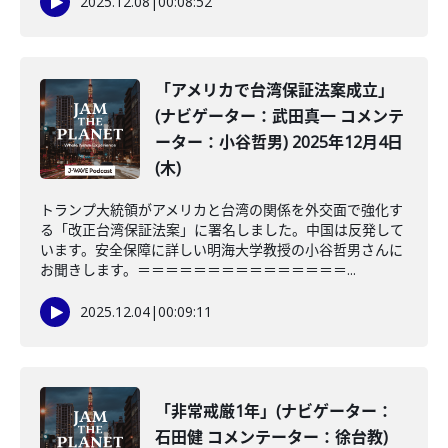
2025.12.08
|
00:08:52
「アメリカで台湾保証法案成立」
(ナビゲーター：武田真一 コメンテ
ーター：小谷哲男) 2025年12月4日
(木)
トランプ大統領がアメリカと台湾の関係を外交面で強化す
る「改正台湾保証法案」に署名しました。中国は反発して
います。安全保障に詳しい明海大学教授の小谷哲男さんに
お聞きします。＝＝＝＝＝＝＝＝＝＝＝＝＝＝＝...
2025.12.04
|
00:09:11
「非常戒厳1年」(ナビゲーター：
石田健 コメンテーター：徐台教)