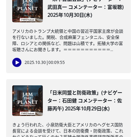
武田真一 コメンテーター：富坂聰)
2025年10月30日(木)
アメリカのトランプ大統領と中国の習近平国家主席が会談
を行ないました。関税、合成麻薬フェンタニル、安全保
障、ロシアとの関係など、問題は山積です。拓殖大学の富
坂聰さんにお聞きします。＝＝＝＝＝＝＝＝＝＝＝...
2025.10.30
|
00:09:55
「日米同盟と防衛政策」(ナビゲー
ター：石田健 コメンテーター：佐
藤丙午) 2025年10月29日(水)
きょう行われた、小泉防衛大臣とアメリカのヘグセス国防
長官による会談を受けて、日本の防衛費・防衛政策、これ
からどうなって行くのか？拓殖大学海外事情研究所所長の