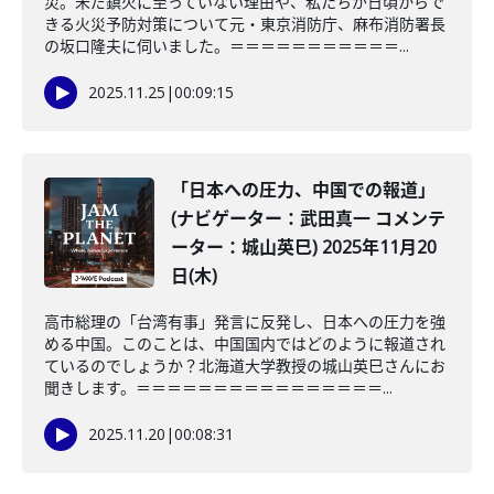
災。未だ鎮火に至っていない理由や、私たちが日頃からで
きる火災予防対策について元・東京消防庁、麻布消防署長
の坂口隆夫に伺いました。＝＝＝＝＝＝＝＝＝＝＝...
2025.11.25
|
00:09:15
「日本への圧力、中国での報道」
(ナビゲーター：武田真一 コメンテ
ーター：城山英巳) 2025年11月20
日(木)
高市総理の「台湾有事」発言に反発し、日本への圧力を強
める中国。このことは、中国国内ではどのように報道され
ているのでしょうか？北海道大学教授の城山英巳さんにお
聞きします。＝＝＝＝＝＝＝＝＝＝＝＝＝＝＝＝...
2025.11.20
|
00:08:31