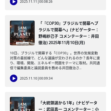
2025.11.11
|
00:08:26
「『COP30』ブラジルで開幕へブ
ラジルで開幕へ」(ナビゲーター：
野嶋紗己子 コメンテーター：井田
徹治) 2025年11月10日(月)
10日、ブラジルで開幕する「COP30」。世界の気候変動
対策の最前線で、どんな議論が交わされるのか？長年に渡
り、環境、開発、エネルギー問題をテーマに取材。共同通
信で編集委員と論説委員を務める井田徹治さ...
2025.11.10
|
00:09:34
「大統領選から1年」(ナビゲータ
ー：武田真一 コメンテーター：小