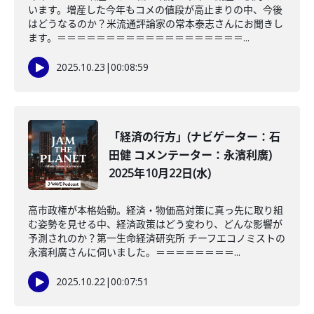
います。増産した今年もコメの値段が高止まりの中、今後
はどうなるのか？米流通評論家の常本泰志さんにお聞きし
ます。＝＝＝＝＝＝＝＝＝＝＝＝＝＝＝＝＝＝＝...
2025.10.23
|
00:08:59
「経済の行方」(ナビゲーター：石
田健 コメンテーター：永濱利廣)
2025年10月22日(水)
高市政権が本格始動。経済・物価高対策に真っ先に取り組
む姿勢を見せる中、経済政策はどう変わり、どんな影響が
予測されのか？第一生命経済研究所 チーフエコノミストの
永濱利廣さんに伺いました。＝＝＝＝＝＝＝＝...
2025.10.22
|
00:07:51