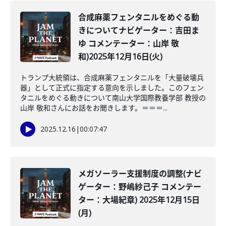
合成麻薬フェンタニルをめぐる動
きについてナビゲーター：吉田ま
ゆ コメンテーター：山岸 敬
和)2025年12月16日(火)
トランプ大統領は、合成麻薬フェンタニルを「大量破壊兵
器」として正式に指定する意向を示しました。このフェン
タニルをめぐる動きについて南山大学国際教養学部 教授の
山岸 敬和さんにお話をお聞きします。＝＝＝...
2025.12.16
|
00:07:47
メガソーラー支援制度の調整(ナビ
ゲーター：野嶋紗己子 コメンテー
ター：大場紀章) 2025年12月15日
(月)