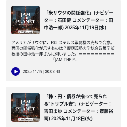
「米サウジの関係強化」(ナビゲー
ター：石田健 コメンテーター：田
中浩一郎) 2025年11月19日(水)
アメリカがサウジに、F35 ステルス戦闘機の売却で合意。
両国の関係強化が示すものは？慶應義塾大学総合政策学部
教授の田中浩一郎さんに伺いました。＝＝＝＝＝＝＝＝＝
＝＝＝＝＝＝＝＝＝＝「JAM THE P...
2025.11.19
|
00:08:43
「株・円・債券が揃って売られ
る“トリプル安”」(ナビゲーター：
吉田まゆ コメンテーター：斎藤裕
司) 2025年11月18日(火)