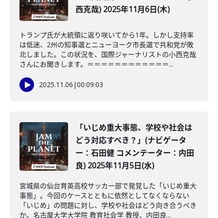
西克哉) 2025年11月6日(木)
トランプ氏が大統領に返り咲いてから1年。しかし支持率
は低迷、2州の知事選とニューヨーク市長選で共和党が敗
北しました。この状況を、国際ジャーナリストの小西克哉
さんにお聞きします。＝＝＝＝＝＝＝＝＝＝＝＝...
2025.11.06
|
00:09:03
「いじめ重大事態、学校や社会は
どう対応すべき？」(ナビゲータ
ー：石田健 コメンテーター：内田
良) 2025年11月5日(水)
宮城県の仙台育英高校サッカー部で発覚した「いじめ重大
事態」。今回のケースとともに依然としてなくならない
「いじめ」の問題に対し、学校や社会はどう向き合うべき
か。名古屋大学大学院 教育社会学 教授、内田良...