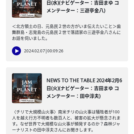
日(水)(ナビゲーター：吉田まゆ コ
メンテーター：三遊亭金八)
＜北方領土の日、元島民２世の方がいま伝えたいこと＞歯
舞群島・志発島の元島民２世で落語家の三遊亭金八さんに
お話を伺いました。
2024.02.07
|
00:09:26
NEWS TO THE TABLE 2024年2月6
日(火)(ナビゲーター：吉田まゆ コ
メンテーター：田中淳夫)
〈チリで大規模山火事〉南米チリの山火事は犠牲者が100
人を越え行方不明者も数百人と、被害の拡大が懸念されま
す。なぜ世界で大規模な山火事が頻発するのか？森林ジャ
ーナリストの田中淳夫さんにお聞きします。