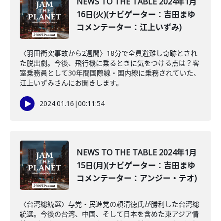
NEWS TO THE TABLE 2024年1月
16日(火)(ナビゲーター：吉田まゆ
コメンテーター：江上いずみ)
〈羽田衝突事故から2週間〉18分で全員避難し奇跡とされ
た脱出劇。今後、飛行機に乗るときに気をつける点は？客
室乗務員として30年間国際線・国内線に乗務されていた、
江上いずみさんにお聞きします。
2024.01.16
|
00:11:54
NEWS TO THE TABLE 2024年1月
15日(月)(ナビゲーター：吉田まゆ
コメンテーター：アンジー・テオ)
〈台湾総統選〉与党・民進党の頼清徳氏が勝利した台湾総
統選。今後の台湾、中国、そして日本を含めた東アジア情