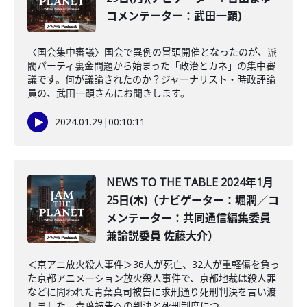
コメンテーター：武田一顕)
〈国会集中審議〉国会で異例の冒頭開催となったのが、派
閥パーティ裏金問題から始まった「政治とカネ」の集中審
議です。何が議論されたのか？ジャーナリスト・時政評論
員の、武田一顕さんにお聞きします。
2024.01.29
|
00:10:11
NEWS TO THE TABLE 2024年1月
25日(木)（ナビゲーター：堀潤／コ
メンテーター：共同通信編集委員
兼論説委員 佐藤大介）
＜京アニ放火殺人事件＞36人が死亡、32人が重軽傷を負っ
た京都アニメーション放火殺人事件で、京都地裁は殺人罪
などに問われた青葉真司被告に求刑通り死刑判決を言い渡
しました。青葉被告への判決と死刑制度につ...