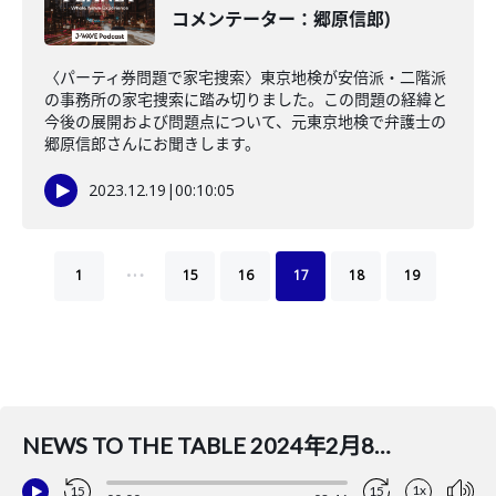
コメンテーター：郷原信郎)
〈パーティ券問題で家宅捜索〉東京地検が安倍派・二階派
の事務所の家宅捜索に踏み切りました。この問題の経緯と
今後の展開および問題点について、元東京地検で弁護士の
郷原信郎さんにお聞きします。
2023.12.19
|
00:10:05
…
1
15
16
17
18
19
NEWS TO THE TABLE 2024年2月8日(木)（ナビゲーター：堀潤／コメンテーター：脱原発と環境破壊のない社会を目指す市民団体「たんぽぽ舎」山崎久隆）
1x
15
15