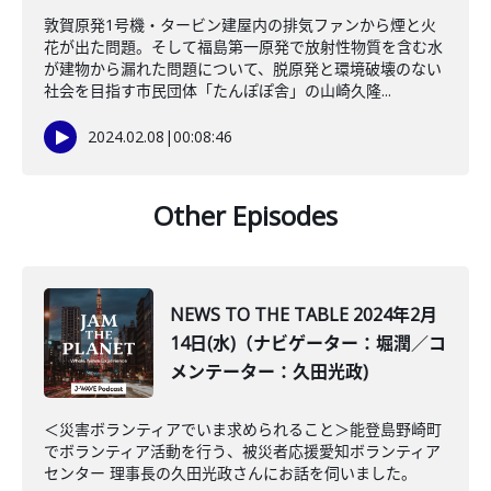
敦賀原発1号機・タービン建屋内の排気ファンから煙と火
花が出た問題。そして福島第一原発で放射性物質を含む水
が建物から漏れた問題について、脱原発と環境破壊のない
社会を目指す市民団体「たんぽぽ舎」の山崎久隆...
2024.02.08
|
00:08:46
Other Episodes
NEWS TO THE TABLE 2024年2月
14日(水)（ナビゲーター：堀潤／コ
メンテーター：久田光政)
＜災害ボランティアでいま求められること＞能登島野崎町
でボランティア活動を行う、被災者応援愛知ボランティア
センター 理事長の久田光政さんにお話を伺いました。