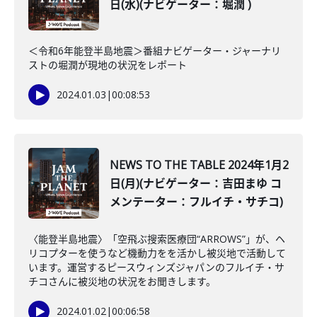
日(水)(ナビゲーター：堀潤 )
＜令和6年能登半島地震＞番組ナビゲーター・ジャーナリ
ストの堀潤が現地の状況をレポート
2024.01.03
|
00:08:53
NEWS TO THE TABLE 2024年1月2
日(月)(ナビゲーター：吉田まゆ コ
メンテーター：フルイチ・サチコ)
〈能登半島地震〉「空飛ぶ搜索医療団“ARROWS”」が、ヘ
リコプターを使うなど機動力をを活かし被災地で活動して
います。運営するピースウィンズジャパンのフルイチ・サ
チコさんに被災地の状況をお聞きします。
2024.01.02
|
00:06:58