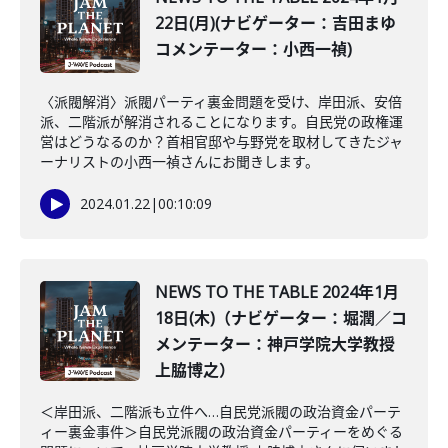
22日(月)(ナビゲーター：吉田まゆ
コメンテーター：小西一禎)
〈派閥解消〉派閥パーティ裏金問題を受け、岸田派、安倍
派、二階派が解消されることになります。自民党の政権運
営はどうなるのか？首相官邸や与野党を取材してきたジャ
ーナリストの小西一禎さんにお聞きします。
2024.01.22
|
00:10:09
NEWS TO THE TABLE 2024年1月
18日(木)（ナビゲーター：堀潤／コ
メンテーター：神戸学院大学教授
上脇博之）
＜岸田派、二階派も立件へ…自民党派閥の政治資金パーテ
ィー裏金事件＞自民党派閥の政治資金パーティーをめぐる