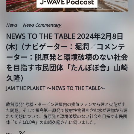
News
News Commentary
NEWS TO THE TABLE 2024年2月8日
(木)（ナビゲーター：堀潤／コメンテ
ーター：脱原発と環境破壊のない社会
を目指す市民団体「たんぽぽ舎」山崎
久隆）
JAM THE PLANET ～NEWS TO THE TABLE～
敦賀原発1号機・タービン建屋内の排気ファンから煙と火花が出
た問題。そして福島第一原発で放射性物質を含む水が建物から漏
れた問題について、脱原発と環境破壊のない社会を目指す市民団
体「たんぽぽ舎」の山崎久隆さんに伺いました。
sns