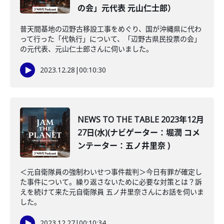
の会」元代表 元山仁士郎）
普天間基地の辺野古移設工事をめぐり、国が沖縄県に代わ
って行った「代執行」について、「辺野古県民投票の会」
の元代表、元山仁士郎さんに伺いました。
2023.12.28
|
00:10:30
NEWS TO THE TABLE 2023年12月
27日(水)(ナビゲーター：堀潤 コメ
ンテーター：五ノ井里奈 )
＜元自衛隊員の強制わいせつ事件裁判＞今日有罪が確定し
た事件について。繰り返さないために必要な対策とは？訴
えを続けて来た元自衛隊員 五ノ井里奈さんにお話を伺いま
した。
2023.12.27
|
00:10:34