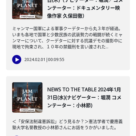
日(木)（ナビゲーター：堀潤／コメ
ンテーター：ドキュメンタリー映
像作家 久保田徹）
ミャンマー国軍による軍事クーデターから丸３年が経過。
いまも各地で国軍と少数民族の武装勢力の戦闘が続くミャ
ンマーについて、クーデターに対する抗議デモの撮影中に
現地で拘束され、１０年の禁錮刑を言い渡された...
2024.02.01
|
00:09:55
NEWS TO THE TABLE 2024年1月
31日(水)(ナビゲーター：堀潤 コメ
ンテーター：小林節)
＜「安保法制違憲訴訟」どう見るか？＞憲法学者で慶應義
塾大学名誉教授の小林節さんにお話をうかがいました。