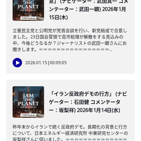
意」 (ナビゲーター：武田真一 コメ
ンテーター：武田一顕) 2026年1月
15日(木)
立憲民主党と公明党が党首会談を行い、新党結成で合意し
ました。23日国会冒頭で高市総理が解散をする見込みの
中、今後どうなるか？ジャーナリストの武田一顕さんにお
聞きします。＝＝＝＝＝＝＝＝＝＝＝＝＝＝＝＝...
2026.01.15
|
00:09:05
「イラン反政府デモの行方」 (ナビ
ゲーター：石田健 コメンテータ
ー：坂梨祥) 2026年1月14日(水)
昨年末からイランで続く反政府デモ。長期化の背景と行方
について、日本エネルギー経済研究所 中東研究センターの
坂梨祥さんに伺いました。＝＝＝＝＝＝＝＝＝＝＝＝＝＝