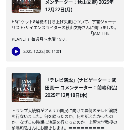
メンテーター：秋山文野) 2025年
12月22日(月)
H3ロケット8号機の打ち上げ失敗について、宇宙ジャーナ
リスト/サイエンスライターの秋山文野さんに伺いました。
＝＝＝＝＝＝＝＝＝＝＝＝＝＝＝＝＝＝＝「JAM THE
PLANET」毎週月～木曜 19:0...
2025.12.22
|
00:11:01
「テレビ演説」(ナビゲーター：武
田真一 コメンテーター：前嶋和弘)
2025年12月18日(木)
トランプ大統領がアメリカ国民に向けて異例のテレビ演説
を行ないました。何を語ったのか。何を訴えたかったの
か。なぜこの時期に演説を行なったのか。上智大学教授の
前嶋和弘さんにお聞きします。＝＝＝＝＝＝＝＝＝...