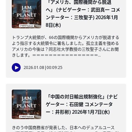
「アメリカ、国際機関から脱退
へ」 (ナビゲーター：武田真一 コメ
ンテーター：三牧聖子) 2026年1月
8日(木)
トランプ大統領が、66の国際機関からアメリカが脱退する
よう指示する大統領令に署名しました。孤立主義を強める
アメリカの今後は？同志社大学教授の三牧聖子さんにお聞
きします。＝＝＝＝＝＝＝＝＝＝＝＝＝＝＝＝...
2026.01.08
|
00:09:25
「中国の対日輸出規制強化」(ナビ
ゲーター：石田健 コメンテータ
ー：井形彬) 2026年1月7日(水)
きのう中国商務省が発表した、日本へのデュアルユース