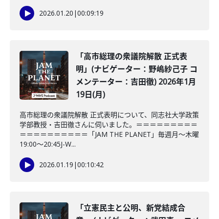
2026.01.20
|
00:09:19
「高市総理の衆議院解散 正式表
明」(ナビゲーター：野嶋紗己子 コ
メンテーター：吉田徹) 2026年1月
19日(月)
高市総理の衆議院解散 正式表明について、同志社大学政策
学部教授・吉田徹さんに伺いました。＝＝＝＝＝＝＝＝＝
＝＝＝＝＝＝＝＝＝＝「JAM THE PLANET」毎週月～木曜
19:00～20:45J-W...
2026.01.19
|
00:10:42
「立憲民主と公明、新党結成合