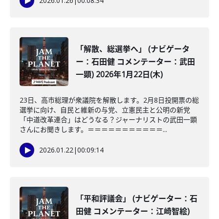
2026.01.26
|
00:08:34
「解散、総選挙へ」 (ナビゲータ
ー：石田健 コメンテーター：武田
一顕) 2026年1月22日(木)
23日、高市総理が衆議院を解散します。2月8日投開票の総
選挙に向け、自民と維新の与党、立憲民主と公明の新党
「中道改革連合」はどうなる？ジャーナリストの武田一顕
さんにお聞きします。＝＝＝＝＝＝＝＝＝＝＝...
2026.01.22
|
00:09:14
「平和評議会」 (ナビゲーター：石
田健 コメンテーター：江崎智絵)