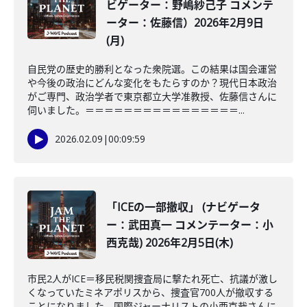
ビゲーター：野嶋紗己子 コメンテ
ーター：佐藤信）2026年2月9日
(月)
自民党の歴史的勝利となった衆院選。この結果は国会運営
や今後の政治にどんな変化をもたらすのか？現代日本政治
がご専門、政治学者で東京都立大学准教授、佐藤信さんに
伺いました。＝＝＝＝＝＝＝＝＝＝＝＝＝＝＝＝...
2026.02.09
|
00:09:59
「ICEの一部撤収」 (ナビゲータ
ー：武田真一 コメンテーター：小
西克哉) 2026年2月5日(木)
市民2人がICE＝移民税関捜査局に撃たれ死亡、抗議が激し
くなっていたミネアポリスから、捜査官700人が撤収する
ことになりました。国際ジャーナリストの小西克哉さんに