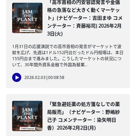
「高市首相の円安容認発言や金価
格の急落など大きく動くマーケッ
ト」(ナビゲーター：吉田まゆ コメ
ンテーター：斉藤裕司) 2026年2月
3日(火)
1月31日の応援演説での高市首相の発言がマーケットで波
紋を広げ、先週は1ドル152円台だったドル円相場は、本日
155円台まで進みました。こうしたマーケットの状況につ
いて、30年間外資系金融で外国為替業...
2026.02.03
|
00:08:58
「緊急避妊薬の処方箋なしでの薬
局販売」（ナビゲーター：野嶋紗
己子 コメンテーター：染矢明日
香）2026年2月2日(月)