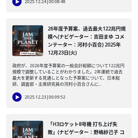
2025.12.24
|
00:08:48
26年度予算案、過去最大122兆円規
模へ(ナビゲーター：吉田まゆ コメ
ンテーター：河村小百合) 2025年
12月23日(火)
政府が、2026年度予算案の一般会計総額について122兆円
規模で調整していることがわかりました。2年連続で過去
最大を更新する見通しとなった予算案について、日本総
研、調査部・主席研究員の河村小百合さんに...
2025.12.23
|
00:09:52
「H3ロケット8号機 打ち上げ失
敗」(ナビゲーター：野嶋紗己子 コ