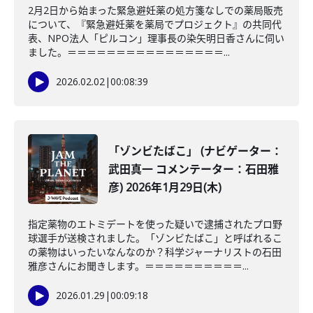
2月2日から始まった緊急避妊薬の処方箋なしでの薬局販売
について、『緊急避妊薬を薬局でプロジェクト』の共同代
表、NPO法人「ピルコン」理事長の染矢明日香さんに伺い
ました。＝＝＝＝＝＝＝＝＝＝＝＝＝＝＝＝...
2026.02.02
|
00:08:39
「ゾンビたばこ」 (ナビゲーター：
武田真一 コメンテーター：石田雅
彦) 2026年1月29日(木)
指定薬物のエトミデートを使った疑いで逮捕されたプロ野
球選手が送検されました。「ゾンビたばこ」と呼ばれるこ
の薬物はいったいなんなのか？科学ジャーナリストの石田
雅彦さんにお聞きします。＝＝＝＝＝＝＝＝＝＝...
2026.01.29
|
00:09:18