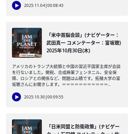
2025.11.04
|
00:08:43
「米中首脳会談」(ナビゲーター：
武田真一 コメンテーター：富坂聰)
2025年10月30日(木)
アメリカのトランプ大統領と中国の習近平国家主席が会談
を行ないました。関税、合成麻薬フェンタニル、安全保
障、ロシアとの関係など、問題は山積です。拓殖大学の富
坂聰さんにお聞きします。＝＝＝＝＝＝＝＝＝＝＝...
2025.10.30
|
00:09:55
「日米同盟と防衛政策」(ナビゲー