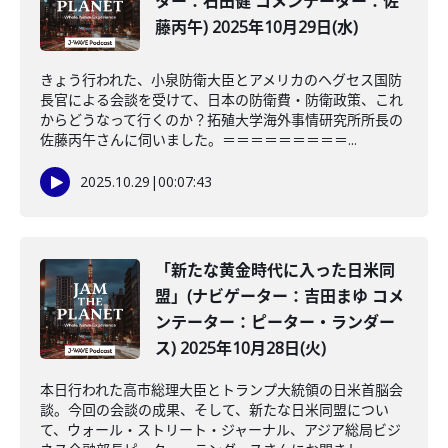
ター：石田健 コメンテーター：佐
藤丙午) 2025年10月29日(水)
きょう行われた、小泉防衛大臣とアメリカのヘグセス国防
長官による会談を受けて、日本の防衛費・防衛政策、これ
からどうなって行くのか？拓殖大学海外事情研究所所長の
佐藤丙午さんに伺いました。＝＝＝＝＝＝＝＝＝...
2025.10.29
|
00:07:43
「新たな黄金時代に入った日米同
盟」(ナビゲーター：吉田まゆ コメ
ンテーター：ピーター・ランダー
ス) 2025年10月28日(火)
本日行われた高市総理大臣とトランプ大統領の日米首脳会
談。今回の会談の成果、そして、新たな日米同盟につい
て、ウォール・ストリート・ジャーナル、アジア総局ビジ