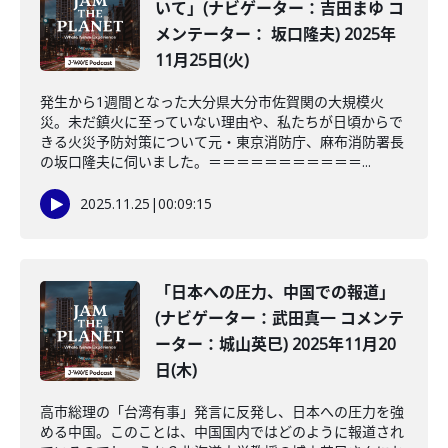
いて」(ナビゲーター：吉田まゆ コ
メンテーター： 坂口隆夫) 2025年
11月25日(火)
発生から1週間となった大分県大分市佐賀関の大規模火
災。未だ鎮火に至っていない理由や、私たちが日頃からで
きる火災予防対策について元・東京消防庁、麻布消防署長
の坂口隆夫に伺いました。＝＝＝＝＝＝＝＝＝＝＝...
2025.11.25
|
00:09:15
「日本への圧力、中国での報道」
(ナビゲーター：武田真一 コメンテ
ーター：城山英巳) 2025年11月20
日(木)
高市総理の「台湾有事」発言に反発し、日本への圧力を強
める中国。このことは、中国国内ではどのように報道され