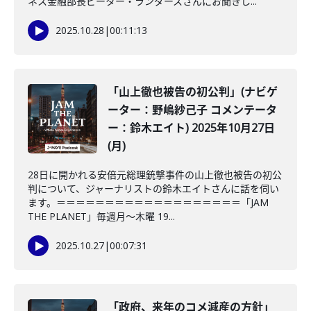
ネス金融部長ピーター・ランダースさんにお聞きし...
2025.10.28
|
00:11:13
「山上徹也被告の初公判」(ナビゲ
ーター：野嶋紗己子 コメンテータ
ー：鈴木エイト) 2025年10月27日
(月)
28日に開かれる安倍元総理銃撃事件の山上徹也被告の初公
判について、ジャーナリストの鈴木エイトさんに話を伺い
ます。＝＝＝＝＝＝＝＝＝＝＝＝＝＝＝＝＝＝＝「JAM
THE PLANET」毎週月～木曜 19...
2025.10.27
|
00:07:31
「政府、来年のコメ減産の方針」