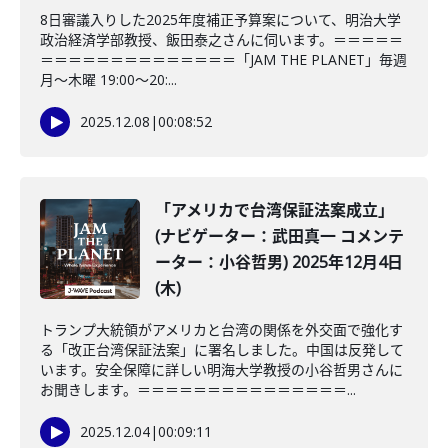
8日審議入りした2025年度補正予算案について、明治大学
政治経済学部教授、飯田泰之さんに伺います。＝＝＝＝＝
＝＝＝＝＝＝＝＝＝＝＝＝＝＝「JAM THE PLANET」毎週
月～木曜 19:00～20:...
2025.12.08
|
00:08:52
「アメリカで台湾保証法案成立」
(ナビゲーター：武田真一 コメンテ
ーター：小谷哲男) 2025年12月4日
(木)
トランプ大統領がアメリカと台湾の関係を外交面で強化す
る「改正台湾保証法案」に署名しました。中国は反発して
います。安全保障に詳しい明海大学教授の小谷哲男さんに
お聞きします。＝＝＝＝＝＝＝＝＝＝＝＝＝＝＝...
2025.12.04
|
00:09:11