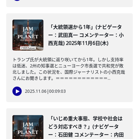
「大統領選から1年」(ナビゲータ
ー：武田真一 コメンテーター：小
西克哉) 2025年11月6日(木)
トランプ氏が大統領に返り咲いてから1年。しかし支持率
は低迷、2州の知事選とニューヨーク市長選で共和党が敗
北しました。この状況を、国際ジャーナリストの小西克哉
さんにお聞きします。＝＝＝＝＝＝＝＝＝＝＝＝...
2025.11.06
|
00:09:03
「いじめ重大事態、学校や社会は
どう対応すべき？」(ナビゲータ
ー：石田健 コメンテーター：内田