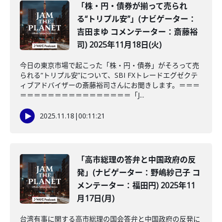
「株・円・債券が揃って売られ
る“トリプル安”」(ナビゲーター：
吉田まゆ コメンテーター：斎藤裕
司) 2025年11月18日(火)
今日の東京市場で起こった「株・円・債券」がそろって売
られる“トリプル安”について、SBI FXトレードエグゼクテ
ィブアドバイザーの斎藤裕司さんにお聞きします。＝＝＝
＝＝＝＝＝＝＝＝＝＝＝＝＝＝＝＝「J...
2025.11.18
|
00:11:21
「高市総理の答弁と中国政府の反
発」(ナビゲーター：野嶋紗己子 コ
メンテーター：福田円) 2025年11
月17日(月)
台湾有事に関する高市総理の国会答弁と中国政府の反発に