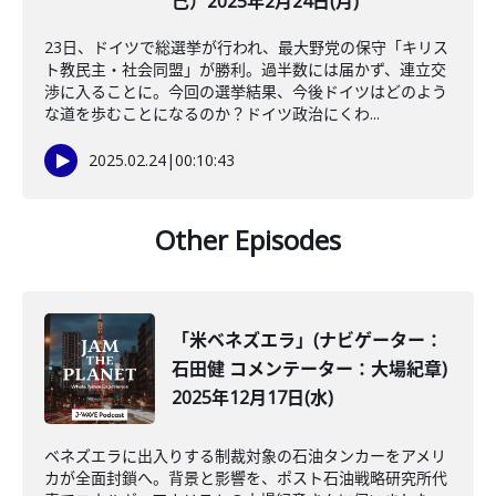
己）2025年2月24日(月)
23日、ドイツで総選挙が行われ、最大野党の保守「キリス
ト教民主・社会同盟」が勝利。過半数には届かず、連立交
渉に入ることに。今回の選挙結果、今後ドイツはどのよう
な道を歩むことになるのか？ドイツ政治にくわ...
2025.02.24
|
00:10:43
Other Episodes
「米ベネズエラ」(ナビゲーター：
石田健 コメンテーター：大場紀章)
2025年12月17日(水)
ベネズエラに出入りする制裁対象の石油タンカーをアメリ
カが全面封鎖へ。背景と影響を、ポスト石油戦略研究所代