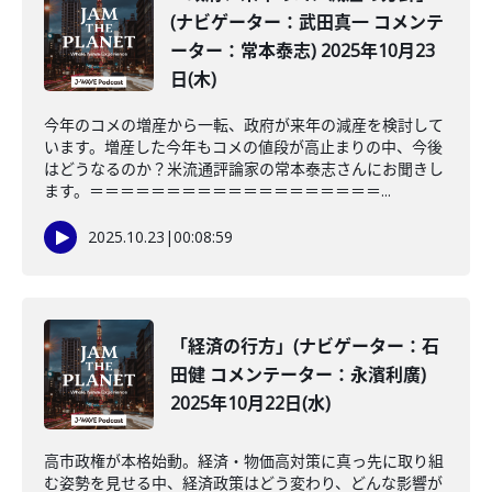
(ナビゲーター：武田真一 コメンテ
ーター：常本泰志) 2025年10月23
日(木)
今年のコメの増産から一転、政府が来年の減産を検討して
います。増産した今年もコメの値段が高止まりの中、今後
はどうなるのか？米流通評論家の常本泰志さんにお聞きし
ます。＝＝＝＝＝＝＝＝＝＝＝＝＝＝＝＝＝＝＝...
2025.10.23
|
00:08:59
「経済の行方」(ナビゲーター：石
田健 コメンテーター：永濱利廣)
2025年10月22日(水)
高市政権が本格始動。経済・物価高対策に真っ先に取り組
む姿勢を見せる中、経済政策はどう変わり、どんな影響が