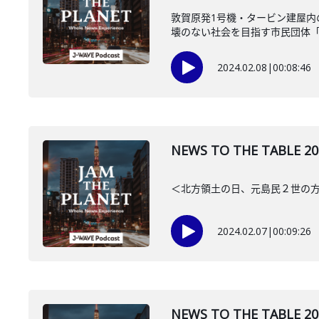
敦賀原発1号機・タービン建屋
壊のない社会を目指す市民団体「た
2024.02.08
|
00:08:46
NEWS TO THE TAB
＜北方領土の日、元島民２世の
2024.02.07
|
00:09:26
NEWS TO THE TAB