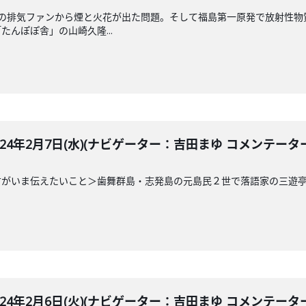
内の排気ファンから煙と火花が出た問題。そして福島第一原発で放射性物
んぽぽ舎」の山崎久隆...
LE 2024年2月7日(水)(ナビゲーター：吉田まゆ コメンテー
方がいま伝えたいこと＞歯舞群島・志発島の元島民２世で落語家の三遊
LE 2024年2月6日(火)(ナビゲーター：吉田まゆ コメンテー