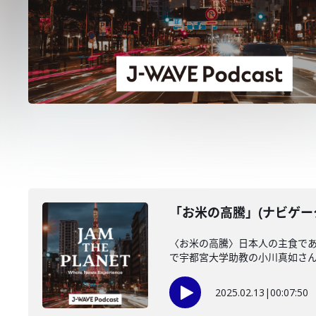
「お米の高騰」(ナビゲータ
〈お米の高騰〉日本人の主食で
で宇都宮大学助教の小川真如さ
2025.02.13
|
00:07:50