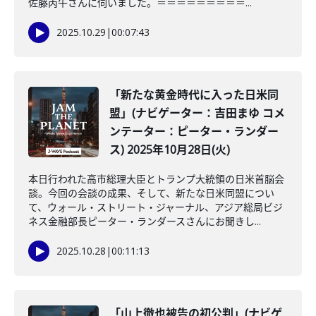
佐藤丙午さんに伺いました。＝＝＝＝＝＝＝＝＝...
2025.10.29
|
00:07:43
「新たな黄金時代に入った日米同
盟」(ナビゲーター：吉田まゆ コメ
ンテーター：ピーター・ランダー
ス) 2025年10月28日(火)
本日行われた高市総理大臣とトランプ大統領の日米首脳会
談。今回の会談の成果、そして、新たな日米同盟につい
て、ウォール・ストリート・ジャーナル、アジア総局ビジ
ネス金融部長ピーター・ランダースさんにお聞きし...
2025.10.28
|
00:11:13
「山上徹也被告の初公判」(ナビゲ