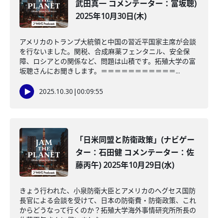
武田真一 コメンテーター：富坂聰)
2025年10月30日(木)
アメリカのトランプ大統領と中国の習近平国家主席が会談
を行ないました。関税、合成麻薬フェンタニル、安全保
障、ロシアとの関係など、問題は山積です。拓殖大学の富
坂聰さんにお聞きします。＝＝＝＝＝＝＝＝＝＝＝...
2025.10.30
|
00:09:55
「日米同盟と防衛政策」(ナビゲー
ター：石田健 コメンテーター：佐
藤丙午) 2025年10月29日(水)
きょう行われた、小泉防衛大臣とアメリカのヘグセス国防
長官による会談を受けて、日本の防衛費・防衛政策、これ
からどうなって行くのか？拓殖大学海外事情研究所所長の