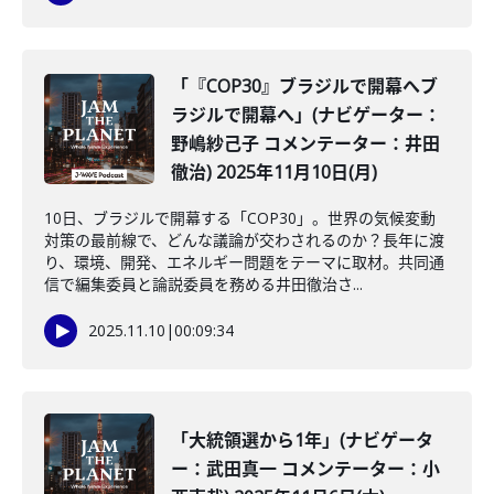
「『COP30』ブラジルで開幕へブ
ラジルで開幕へ」(ナビゲーター：
野嶋紗己子 コメンテーター：井田
徹治) 2025年11月10日(月)
10日、ブラジルで開幕する「COP30」。世界の気候変動
対策の最前線で、どんな議論が交わされるのか？長年に渡
り、環境、開発、エネルギー問題をテーマに取材。共同通
信で編集委員と論説委員を務める井田徹治さ...
2025.11.10
|
00:09:34
「大統領選から1年」(ナビゲータ
ー：武田真一 コメンテーター：小