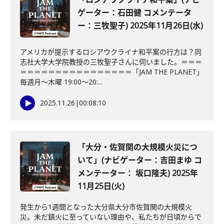
ゲーター：石田健 コメンテータ
ー：三牧聖子) 2025年11月26日(水)
アメリカが提示するロシアウクライナ和平案の行方は？同
志社大学大学院教授の三牧聖子さんに伺いました。＝＝＝
＝＝＝＝＝＝＝＝＝＝＝＝＝＝＝＝「JAM THE PLANET」
毎週月～木曜 19:00～20:...
2025.11.26
|
00:08:10
「大分・佐賀関の大規模火災につ
いて」(ナビゲーター：吉田まゆ コ
メンテーター： 坂口隆夫) 2025年
11月25日(火)
発生から1週間となった大分県大分市佐賀関の大規模火
災。未だ鎮火に至っていない理由や、私たちが日頃からで