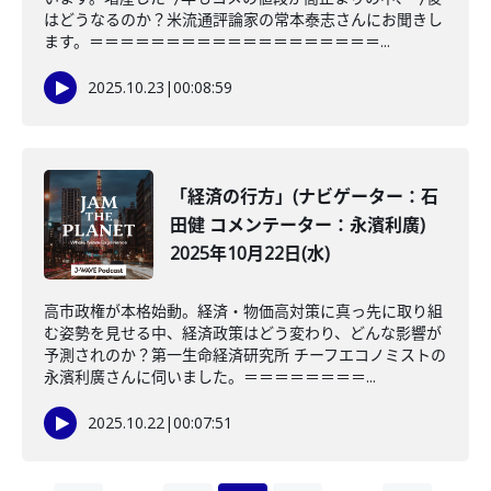
はどうなるのか？米流通評論家の常本泰志さんにお聞きし
ます。＝＝＝＝＝＝＝＝＝＝＝＝＝＝＝＝＝＝＝...
2025.10.23
|
00:08:59
「経済の行方」(ナビゲーター：石
田健 コメンテーター：永濱利廣)
2025年10月22日(水)
高市政権が本格始動。経済・物価高対策に真っ先に取り組
む姿勢を見せる中、経済政策はどう変わり、どんな影響が
予測されのか？第一生命経済研究所 チーフエコノミストの
永濱利廣さんに伺いました。＝＝＝＝＝＝＝＝...
2025.10.22
|
00:07:51