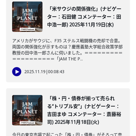
「米サウジの関係強化」(ナビゲー
ター：石田健 コメンテーター：田
中浩一郎) 2025年11月19日(水)
アメリカがサウジに、F35 ステルス戦闘機の売却で合意。
両国の関係強化が示すものは？慶應義塾大学総合政策学部
教授の田中浩一郎さんに伺いました。＝＝＝＝＝＝＝＝＝
＝＝＝＝＝＝＝＝＝＝「JAM THE P...
2025.11.19
|
00:08:43
「株・円・債券が揃って売られ
る“トリプル安”」(ナビゲーター：
吉田まゆ コメンテーター：斎藤裕
司) 2025年11月18日(火)
今日の東京市場で起こった「株・円・債券」がそろって売