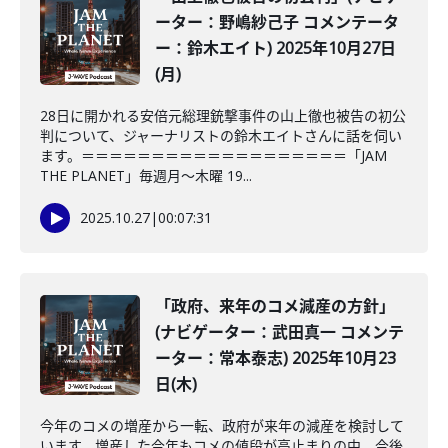
ーター：野嶋紗己子 コメンテータ
ー：鈴木エイト) 2025年10月27日
(月)
28日に開かれる安倍元総理銃撃事件の山上徹也被告の初公
判について、ジャーナリストの鈴木エイトさんに話を伺い
ます。＝＝＝＝＝＝＝＝＝＝＝＝＝＝＝＝＝＝＝「JAM
THE PLANET」毎週月～木曜 19...
2025.10.27
|
00:07:31
「政府、来年のコメ減産の方針」
(ナビゲーター：武田真一 コメンテ
ーター：常本泰志) 2025年10月23
日(木)
今年のコメの増産から一転、政府が来年の減産を検討して
います。増産した今年もコメの値段が高止まりの中、今後