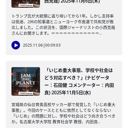
西克哉) 2025年11月6日(木)
トランプ氏が大統領に返り咲いてから1年。しかし支持率
は低迷、2州の知事選とニューヨーク市長選で共和党が敗
北しました。この状況を、国際ジャーナリストの小西克哉
さんにお聞きします。＝＝＝＝＝＝＝＝＝＝＝＝...
2025.11.06
|
00:09:03
「いじめ重大事態、学校や社会は
どう対応すべき？」(ナビゲータ
ー：石田健 コメンテーター：内田
良) 2025年11月5日(水)
宮城県の仙台育英高校サッカー部で発覚した「いじめ重大
事態」。今回のケースとともに依然としてなくならない
「いじめ」の問題に対し、学校や社会はどう向き合うべき
か。名古屋大学大学院 教育社会学 教授、内田良...