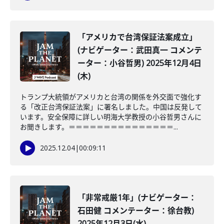
「アメリカで台湾保証法案成立」
(ナビゲーター：武田真一 コメンテ
ーター：小谷哲男) 2025年12月4日
(木)
トランプ大統領がアメリカと台湾の関係を外交面で強化す
る「改正台湾保証法案」に署名しました。中国は反発して
います。安全保障に詳しい明海大学教授の小谷哲男さんに
お聞きします。＝＝＝＝＝＝＝＝＝＝＝＝＝＝＝...
2025.12.04
|
00:09:11
「非常戒厳1年」(ナビゲーター：
石田健 コメンテーター：徐台教)
2025年12月3日(水)