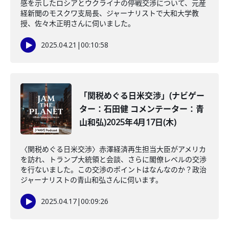
感を示したロシアとウクライナの停戦交渉について、元産
経新聞のモスクワ支局長、ジャーナリストで大和大学教
授、佐々木正明さんに伺いました。
2025.04.21
|
00:10:58
「関税めぐる日米交渉」(ナビゲー
ター：石田健 コメンテーター：青
山和弘)2025年4月17日(木)
〈関税めぐる日米交渉〉赤澤経済再生担当大臣がアメリカ
を訪れ、トランプ大統領と会談、さらに閣僚レベルの交渉
を行ないました。この交渉のポイントはなんなのか？政治
ジャーナリストの青山和弘さんに伺います。
2025.04.17
|
00:09:26