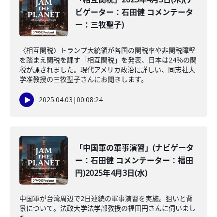
ビゲーター：石田健 コメンテータ
ー：三牧聖子)
〈相互関税〉トランプ大統領が各国の関税率や非関税障壁
を踏まえ関税を課す「相互関税」を発表、日本は24％の関
税が課されました。現代アメリカ政治に詳しい、同志社大
学准教授の三牧聖子さんにお聞きします。
2025.04.03
|
00:08:24
「中国軍の軍事演習」(ナビゲータ
ー：石田健 コメンテーター：福田
円)2025年4月3日(水)
中国軍が台湾周辺で2日連続の軍事演習を実施。狙いと背
景について。法政大学法学部教授の福田円さんに伺いまし