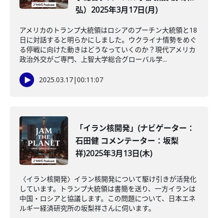
弘）2025年3月17日(月)
アメリカのトランプ大統領はロシアのプーチン大統領と18
日に対話すると明らかにしました。ウクライナ情勢をめぐ
る停戦に向けた動きはどうなっていくのか？現代アメリカ
政治外交がご専門、上智大学総合グローバル学...
2025.03.17
|
00:11:07
「イラン核開発」(ナビゲーター：
石田健 コメンテーター：坂梨
祥)2025年3月13日(木)
〈イラン核開発〉イラン核開発について駆け引きが活発化
しています。トランプ大統領は書簡を送り、一方イランは
中国・ロシアと協議します。この問題について、日本エネ
ルギー経済研究所の坂梨祥さんに伺います。