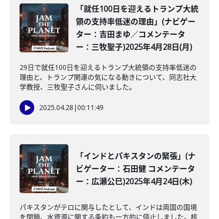
「就任100日を迎えるトランプ大統
領の支持率低迷の理由」(ナビゲー
ター：吉田まゆ／コメンテータ
ー：三牧聖子)2025年4月28日(月)
29日で就任100日を迎えるトランプ大統領の支持率低迷の
理由と、トランプ関連の気になる動きについて、同志社大
学教授、三牧聖子さんに伺いました。
2025.04.28
|
00:11:49
「インドとパキスタンの緊張」(ナ
ビゲーター：石田健 コメンテータ
ー：広瀬公巳)2025年4月24日(木)
パキスタンがテロに関与したとして、インドは両国の国境
を閉鎖、水資源に関する条約も一方的に停止しました。核