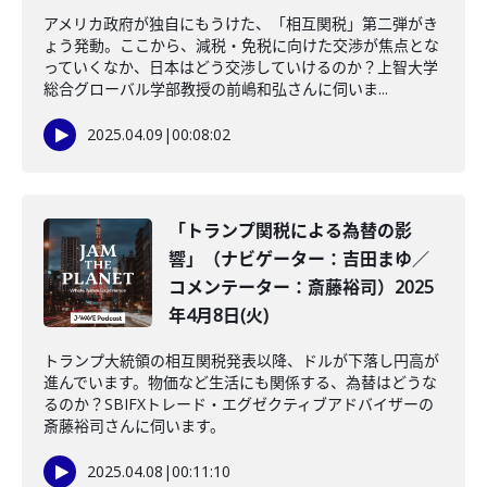
アメリカ政府が独自にもうけた、「相互関税」第二弾がき
ょう発動。ここから、減税・免税に向けた交渉が焦点とな
っていくなか、日本はどう交渉していけるのか？上智大学
総合グローバル学部教授の前嶋和弘さんに伺いま...
2025.04.09
|
00:08:02
「トランプ関税による為替の影
響」（ナビゲーター：吉田まゆ／
コメンテーター：斎藤裕司）2025
年4月8日(火)
トランプ大統領の相互関税発表以降、ドルが下落し円高が
進んでいます。物価など生活にも関係する、為替はどうな
るのか？SBIFXトレード・エグゼクティブアドバイザーの
斎藤裕司さんに伺います。
2025.04.08
|
00:11:10