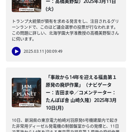
ー：高橋美野梨）2025年3月11日
(火)
トランプ大統領が領有を求める発言をし、注目されるグリ
ーンランドで、このほど議会選挙の投票が行なわれます。
この問題に詳しい、北海学園大学准教授の高橋美野梨さん
に伺います。
2025.03.11
|
00:09:49
「事故から14年を迎える福島第１
原発の廃炉作業」（ナビゲータ
ー：吉田まゆ／コメンテーター：
たんぽぽ舎 山崎久隆）2025年3月
10日(月)
10日、新潟県の東京電力柏崎刈羽原発6号機建屋内で起き
た非常用ディーゼル発電機の制御盤室からの発煙と、11日
で事故から14年を迎える東京電力福島第１原発の廃炉作業