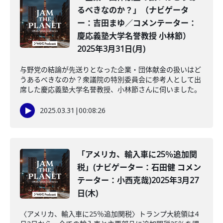
るべきなのか？」（ナビゲータ
ー：吉田まゆ／コメンテーター：
慶応義塾大学名誉教授 小林節）
2025年3月31日(月)
与野党の結論が先送りとなった企業・団体献金の扱いはど
うあるべきなのか？衆議院の特別委員会に参考人として出
席した慶応義塾大学名誉教授、小林節さんに伺いました。
2025.03.31
|
00:08:26
「アメリカ、輸入車に25％追加関
税」(ナビゲーター：石田健 コメン
テーター：小西克哉)2025年3月27
日(木)
〈アメリカ、輸入車に25％追加関税〉トランプ大統領は4