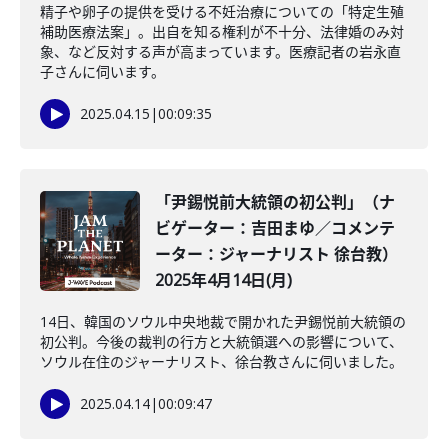
精子や卵子の提供を受ける不妊治療についての「特定生殖
補助医療法案」。出自を知る権利が不十分、法律婚のみ対
象、など反対する声が高まっています。医療記者の岩永直
子さんに伺います。
2025.04.15
|
00:09:35
「尹錫悦前大統領の初公判」（ナ
ビゲーター：吉田まゆ／コメンテ
ーター：ジャーナリスト 徐台教）
2025年4月14日(月)
14日、韓国のソウル中央地裁で開かれた尹錫悦前大統領の
初公判。今後の裁判の行方と大統領選への影響について、
ソウル在住のジャーナリスト、徐台教さんに伺いました。
2025.04.14
|
00:09:47