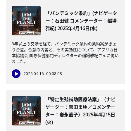
「パンデミック条約」(ナビゲータ
ー：石田健 コメンテーター：稲場
雅紀) 2025年4月16日(水)
3年以上の交渉を経て、パンデミック条約の条約案がきょ
う合意。合意の内容と、その実効性について、アフリカ日
本協議会 国際保健部門ディレクターの稲場雅紀さんに伺い
ました。
2025.04.16
|
00:08:08
「特定生殖補助医療法案」（ナビ
ゲーター：吉田まゆ／コメンテー
ター：岩永直子）2025年4月15日
(火)