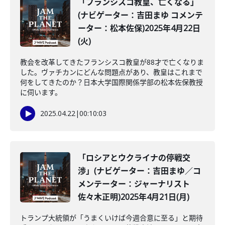
「フランシスコ教皇、亡くなる」
(ナビゲーター：吉田まゆ コメンテ
ーター：松本佐保)2025年4月22日
(火)
教会を改革してきたフランシスコ教皇が88才で亡くなりま
した。ヴァチカンにどんな問題点があり、教皇はこれまで
何をしてきたのか？日本大学国際関係学部の松本佐保教授
に伺います。
2025.04.22
|
00:10:03
「ロシアとウクライナの停戦交
渉」(ナビゲーター：吉田まゆ／コ
メンテーター：ジャーナリスト
佐々木正明)2025年4月21日(月)
トランプ大統領が「うまくいけば今週合意に至る」と期待