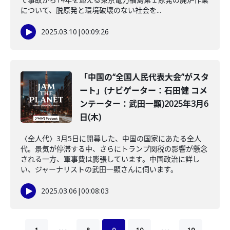
について、脱原発と環境破壊のない社会を...
2025.03.10
|
00:09:26
「中国の“全国人民代表大会”がスタ
ート」(ナビゲーター：石田健 コメ
ンテーター：武田一顯)2025年3月6
日(木)
〈全人代〉3月5日に開幕した、中国の国家にあたる全人
代。景気が停滞する中、さらにトランプ関税の影響が懸念
される一方、軍事費は膨張しています。中国政治に詳し
い、ジャーナリストの武田一顯さんに伺います。
2025.03.06
|
00:08:03
…
…
1
8
9
10
19