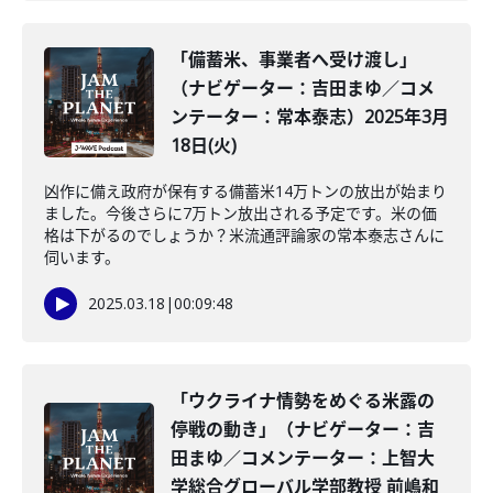
「備蓄米、事業者へ受け渡し」
（ナビゲーター：吉田まゆ／コメ
ンテーター：常本泰志）2025年3月
18日(火)
凶作に備え政府が保有する備蓄米14万トンの放出が始まり
ました。今後さらに7万トン放出される予定です。米の価
格は下がるのでしょうか？米流通評論家の常本泰志さんに
伺います。
2025.03.18
|
00:09:48
「ウクライナ情勢をめぐる米露の
停戦の動き」（ナビゲーター：吉
田まゆ／コメンテーター：上智大
学総合グローバル学部教授 前嶋和