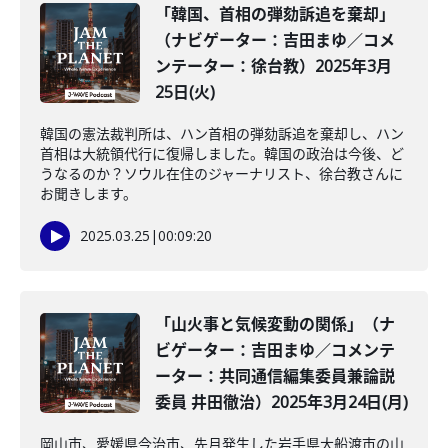
「韓国、首相の弾劾訴追を棄却」
（ナビゲーター：吉田まゆ／コメ
ンテーター：徐台教）2025年3月
25日(火)
韓国の憲法裁判所は、ハン首相の弾劾訴追を棄却し、ハン
首相は大統領代行に復帰しました。韓国の政治は今後、ど
うなるのか？ソウル在住のジャーナリスト、徐台教さんに
お聞きします。
2025.03.25
|
00:09:20
「山火事と気候変動の関係」（ナ
ビゲーター：吉田まゆ／コメンテ
ーター：共同通信編集委員兼論説
委員 井田徹治）2025年3月24日(月)
岡山市、愛媛県今治市、先月発生した岩手県大船渡市の山