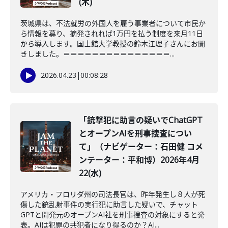
(木)
茨城県は、不法就労の外国人を雇う事業者について市民か
ら情報を募り、摘発されれば1万円を払う制度を来月11日
から導入します。国士館大学教授の鈴木江理子さんにお聞
きしました。＝＝＝＝＝＝＝＝＝＝＝＝＝＝＝...
2026.04.23
|
00:08:28
「銃撃犯に助言の疑いでChatGPT
とオープンAIを刑事捜査につい
て」（ナビゲーター：石田健 コメ
ンテーター：平和博）2026年4月
22(水)
アメリカ・フロリダ州の司法長官は、昨年発生し８人が死
傷した銃乱射事件の実行犯に助言した疑いで、チャット
GPTと開発元のオープンAI社を刑事捜査の対象にすると発
表。AIは犯罪の共犯者になり得るのか？AI...