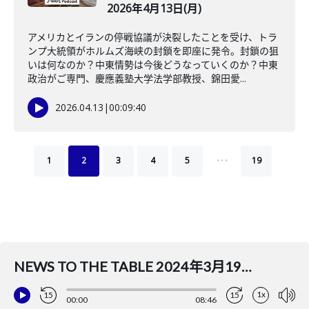
2026年4月13日(月)
アメリカとイランの停戦協議が決裂したことを受け、トラ
ンプ大統領がホルムズ海峡の封鎖を即座に発令。封鎖の狙
いは何なのか？中東情勢は今後どうなっていくのか？中東
政治がご専門、慶應義塾大学法学部教授、錦田愛...
2026.04.13
|
00:09:40
…
1
2
3
4
5
19
NEWS TO THE TABLE 2024年3月19日(火)(ナビゲーター：吉田まゆ コメンテーター：斎藤裕司)
1x
15
15
00:00
08:46