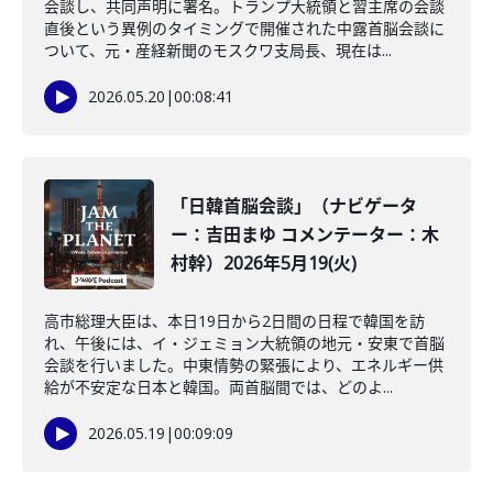
会談し、共同声明に署名。トランプ大統領と習主席の会談
直後という異例のタイミングで開催された中露首脳会談に
ついて、元・産経新聞のモスクワ支局長、現在は...
2026.05.20
|
00:08:41
「日韓首脳会談」（ナビゲータ
ー：吉田まゆ コメンテーター：木
村幹）2026年5月19(火)
高市総理大臣は、本日19日から2日間の日程で韓国を訪
れ、午後には、イ・ジェミョン大統領の地元・安東で首脳
会談を行いました。中東情勢の緊張により、エネルギー供
給が不安定な日本と韓国。両首脳間では、どのよ...
2026.05.19
|
00:09:09