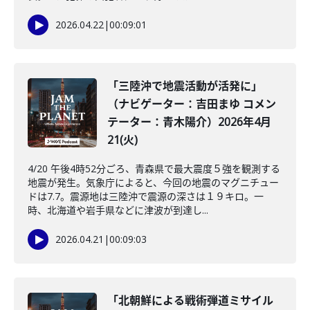
2026.04.22
|
00:09:01
「三陸沖で地震活動が活発に」
（ナビゲーター：吉田まゆ コメン
テーター：青木陽介）2026年4月
21(火)
4/20 午後4時52分ごろ、青森県で最大震度５強を観測する
地震が発生。気象庁によると、今回の地震のマグニチュー
ドは7.7。震源地は三陸沖で震源の深さは１９キロ。一
時、北海道や岩手県などに津波が到達し...
2026.04.21
|
00:09:03
「北朝鮮による戦術弾道ミサイル