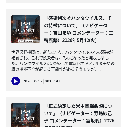
「感染相次ぐハンタウイルス、そ
の特徴について」（ナビゲータ
ー：吉田まゆ コメンテーター：三
鴨廣繁）2026年5月12(火)
世界保健機関は、新たに1人、ハンタウイルスへの感染が
確認され、これで感染者は、7人になったと発表しまし
た。ハンタウイルスは､感染して重症化すると､呼吸器や腎
臓の機能不全が起こる可能性があるそうですが、...
2026.05.12
|
00:07:43
「正式決定した米中首脳会談につ
いて」（ナビゲーター：野嶋紗己
子 コメンテーター：富坂聰）2026