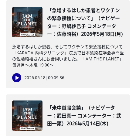
「急増するはしか患者とワクチン
の緊急接種について」（ナビゲー
ター：野嶋紗己子 コメンテータ
ー：佐藤昭裕）2026年5月18日(月)
急増するはしか患者、そしてワクチンの緊急接種について
「KARADA 内科クリニック」院長で日本感染症学会専門医
の佐藤昭裕さんにお話伺いました。「JAM THE PLANET」
毎週月～木曜 19:00～...
2026.05.18
|
00:09:36
「米中首脳会談」（ナビゲータ
ー：武田真一 コメンテーター：武
田一顕）2026年5月14日(木)