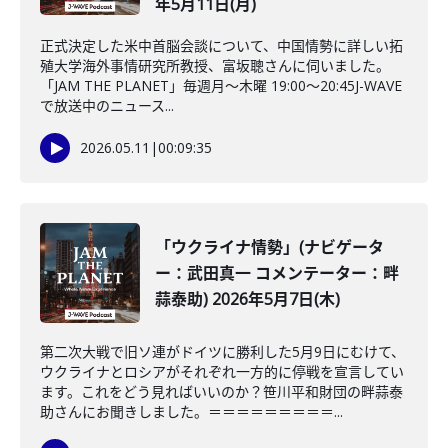
年5月11日(月)
正式決定した米中首脳会談について、中国情勢に詳しい拓
殖大学海外事情研究所教授、富坂聰さんに伺いました。
「JAM THE PLANET」毎週月～木曜 19:00～20:45J-WAVE
で放送中のニュース...
2026.05.11
|
00:09:35
「ウクライナ情勢」(ナビゲータ
ー：武田真一 コメンテーター：畔
蒜泰助) 2026年5月7日(木)
第二次大戦で旧ソ連がドイツに勝利した5月9日にむけて、
ウクライナとロシアがそれぞれ一方的に停戦を宣言してい
ます。これをどう見ればいいのか？笹川平和財団の畔蒜泰
助さんにお聞きしました。＝＝＝＝＝＝＝＝＝...