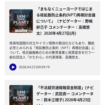
「まもなくニューヨークではじま
る核拡散防止条約(NPT)再検討会議
について」（ナビゲーター：野嶋
紗己子 コメンテーター：高橋悠
太）2026年4月27日(月)
核保有国間の対立やイラン情勢の緊迫化などもあり、難航
必至とみられる「核拡散防止条約（NPT）再検討会議」に
ついて、核兵器廃絶のための教育事業と政策提言を行う一
般社団法人「かたわら」の代表理事、高橋悠太...
2026.04.27
|
00:09:19
「不法就労通報報奨金制度」(ナビ
ゲーター：武田真一 コメンテータ
ー：鈴木江理子) 2026年4月23日