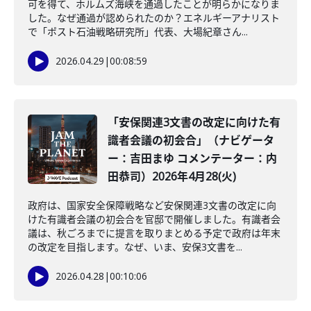
可を得て、ホルムズ海峡を通過したことが明らかになりま
した。なぜ通過が認められたのか？エネルギーアナリスト
で「ポスト石油戦略研究所」代表、大場紀章さん...
2026.04.29
|
00:08:59
「安保関連3文書の改定に向けた有
識者会議の初会合」（ナビゲータ
ー：吉田まゆ コメンテーター：内
田恭司）2026年4月28(火)
政府は、国家安全保障戦略など安保関連3文書の改定に向
けた有識者会議の初会合を官邸で開催しました。有識者会
議は、秋ごろまでに提言を取りまとめる予定で政府は年末
の改定を目指します。なぜ、いま、安保3文書を...
2026.04.28
|
00:10:06