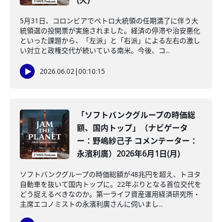
(火)
5月31日、コロンビアでペトロ大統領の任期満了に伴う大
統領選の投開票が実施されました。経済の停滞や治安悪化
といった課題から、「左派」と「右派」による左右の激し
い対立と政権交代が続いている南米。今後、コ...
2026.06.02
|
00:10:15
「ソフトバンクグループの時価総
額、国内トップ」（ナビゲータ
ー：野嶋紗己子 コメンテーター：
永濱利廣）2026年6月1日(月)
ソフトバンクグループの時価総額が48兆円を超え、トヨタ
自動車を抜いて国内トップに。22年ぶりとなる首位交代を
どう捉えるべきなのか。第一ライフ資産運用経済研究所・
主席エコノミストの永濱利廣さんに伺いまし...