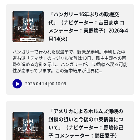
「ハンガリー16年ぶりの政権交
代」（ナビゲーター：吉田まゆ コ
メンテーター：東野篤子）2026年4
月14(火)
ハンガリーで行われた総選挙で、野党が勝利。勝利した中
道右派「ティサ」のマジャル党首は13日、民主主義への回
帰を進める方針を示し、ハンガリーが、EU路線へ戻る可能
性が高まっています。この選挙結果が世界に...
2026.04.14
|
00:10:09
「アメリカによるホルムズ海峡の
封鎖の狙いと今後の中東情勢につ
いて」（ナビゲーター：野嶋紗己
子 コメンテーター：錦田愛子）