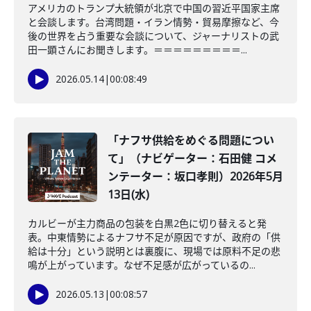
アメリカのトランプ大統領が北京で中国の習近平国家主席
と会談します。台湾問題・イラン情勢・貿易摩擦など、今
後の世界を占う重要な会談について、ジャーナリストの武
田一顕さんにお聞きします。＝＝＝＝＝＝＝＝＝...
2026.05.14
|
00:08:49
「ナフサ供給をめぐる問題につい
て」（ナビゲーター：石田健 コメ
ンテーター：坂口孝則）2026年5月
13日(水)
カルビーが主力商品の包装を白黒2色に切り替えると発
表。中東情勢によるナフサ不足が原因ですが、政府の「供
給は十分」という説明とは裏腹に、現場では原料不足の悲
鳴が上がっています。なぜ不足感が広がっているの...
2026.05.13
|
00:08:57