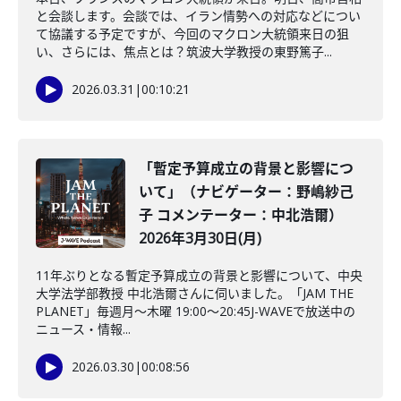
と会談します。会談では、イラン情勢への対応などについ
て協議する予定ですが、今回のマクロン大統領来日の狙
い、さらには、焦点とは？筑波大学教授の東野篤子...
2026.03.31
|
00:10:21
「暫定予算成立の背景と影響につ
いて」（ナビゲーター：野嶋紗己
子 コメンテーター：中北浩爾）
2026年3月30日(月)
11年ぶりとなる暫定予算成立の背景と影響について、中央
大学法学部教授 中北浩爾さんに伺いました。「JAM THE
PLANET」毎週月～木曜 19:00～20:45J-WAVEで放送中の
ニュース・情報...
2026.03.30
|
00:08:56