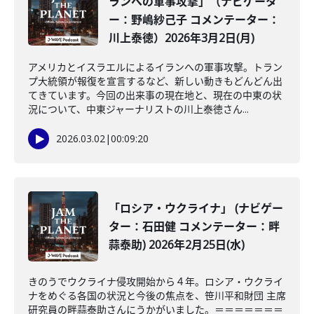
ランへの軍事攻撃」（ナビゲータ
ー：野嶋紗己子 コメンテーター：
川上泰徳）2026年3月2日(月)
アメリカとイスラエルによるイランへの軍事攻撃。トラン
プ大統領が報復を宣言するなど、新しい動きもどんどん出
てきています。今回の出来事の現在地と、現在の中東の状
況について、中東ジャーナリストの川上泰徳さん...
2026.03.02
|
00:09:20
「ロシア・ウクライナ」 (ナビゲー
ター：石田健 コメンテーター：畔
蒜泰助) 2026年2月25日(水)
きのうでウクライナ侵攻開始から４年。ロシア・ウクライ
ナをめぐる各国の状況と今後の焦点を、笹川平和財団 主席
研究員の畔蒜泰助さんにうかがいました。＝＝＝＝＝＝＝