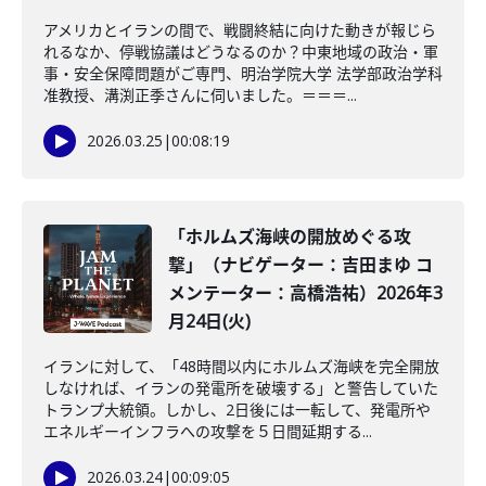
アメリカとイランの間で、戦闘終結に向けた動きが報じら
れるなか、停戦協議はどうなるのか？中東地域の政治・軍
事・安全保障問題がご専門、明治学院大学 法学部政治学科
准教授、溝渕正季さんに伺いました。＝＝＝...
2026.03.25
|
00:08:19
「ホルムズ海峡の開放めぐる攻
撃」（ナビゲーター：吉田まゆ コ
メンテーター：高橋浩祐）2026年3
月24日(火)
イランに対して、「48時間以内にホルムズ海峡を完全開放
しなければ、イランの発電所を破壊する」と警告していた
トランプ大統領。しかし、2日後には一転して、発電所や
エネルギーインフラへの攻撃を５日間延期する...
2026.03.24
|
00:09:05