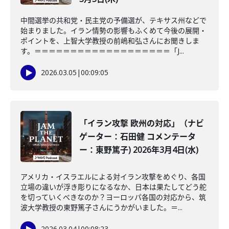
中間選挙の共和党・民主党の予備選が、テキサス州などで
始まりました。イラン情勢の影響もふくめて今後の展開・
ポイントを、上智大学教授の前嶋和弘さんにお聞きしま
す。＝＝＝＝＝＝＝＝＝＝＝＝＝＝＝＝＝＝＝「J...
2026.03.05
|
00:09:05
「イラン攻撃 欧州の対応」（ナビ
ゲーター：石田健 コメンテータ
ー：東野篤子) 2026年3月4日(水)
アメリカ・イスラエルによる対イラン攻撃をめぐり、各国
立場の違いが浮き彫りになるなか、日本は果たしてどう舵
を切っていくべきなのか？ヨーロッパ各国の対応から、筑
波大学教授の東野篤子さんにうかがいました。＝...
2026.03.04
|
00:08:23