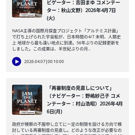
ビゲーター：吉田まゆ コメンテー
ター：秋山文野）2026年4月7日
(火)
NASA主導の国際月探査プロジェクト「アルテミス計画」
で打ち上げられた宇宙船が、日本時間の4/7 未明、人類史
上 地球から最も遠い地点に到達。56年ぶりの記録更新を
しました。この成果は、半世紀ぶりの月...
2026.04.07
|
00:10:00
「再審制度の見直しについて」
（ナビゲーター：野嶋紗己子 コメ
ンテーター：村山浩昭）2026年4月
6日(月)
政府が検察の不服申し立てに一定の制限を設ける方向で検
討している再審制度の見直し。どのような改正が必要なの