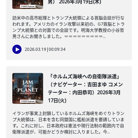
男） 2026年3月19日(木)
訪米中の高市総理とトランプ大統領による首脳会談が行な
われます。アメリカのイラン攻撃以来初の、G7首脳とトラ
ンプ大統領との対面での会談です。明海大学教授の小谷哲
男さんにお聞きしました。＝＝＝＝＝＝＝＝＝...
2026.03.19
|
00:09:34
「ホルムズ海峡への自衛隊派遣」
（ナビゲーター：吉田まゆ コメン
テーター：内田恭司）2026年3月
17日(火)
イランが事実上封鎖しているホルムズ海峡をめぐりトラン
プ大統領は、日本を含む同盟国に艦船派遣を要請していま
す。これに対し、日本政府は憲法や現行法制の範囲内で自
衛隊派遣が、可能かどうか検討に入りました。今...