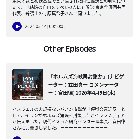
東京地裁と札幌高裁で言い渡された同性婚訴訟の判決につ
いて、「結婚の自由をすべての人に」訴訟 東京弁護団共同
代表、弁護士の寺原真希子さんに伺いました。
2024.03.14
|
00:10:02
Other Episodes
「ホルムズ海峡再封鎖か」(ナビゲ
ーター：武田真一 コメンテータ
ー：宮田律) 2026年4月9日(木)
イスラエルの大規模なレバノン攻撃が「停戦合意違反」と
して、イランがホルムズ海峡を封鎖したとイランメディア
が伝えました。現代イスラム研究センター理事長、宮田律
さんにお聞きしました。＝＝＝＝＝＝＝＝＝＝＝...