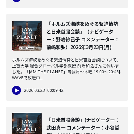
「ホルムズ海峡をめぐる緊迫情勢
と日米首脳会談」（ナビゲータ
ー：野嶋紗己子 コメンテーター：
前嶋和弘）2026年3月23日(月)
ホルムズ海峡をめぐる緊迫情勢と日米首脳会談について、
上智大学 総合グローバル学部教授 前嶋和弘さんに伺いま
した。「JAM THE PLANET」毎週月～木曜 19:00～20:45J-
WAVEで放送中...
2026.03.23
|
00:09:42
「日米首脳会談」(ナビゲーター：
武田真一 コメンテーター：小谷哲