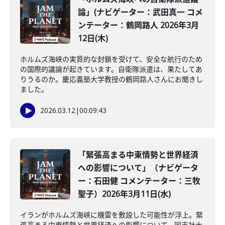
論」(ナビゲーター：武田真一 コメ
ンテーター：鶴岡路人 2026年3月
12日(木)
ホルムズ海峡の実質的な封鎖を受けて、安全な航行のため
の国際的議論が起きています。自衛隊派遣は、果たしてあ
りうるのか。慶応義塾大学教授の鶴岡路人さんにお聞きし
ました。
2026.03.12
|
00:09:43
「緊張高まる中東情勢と世界経済
への影響について」（ナビゲータ
ー：石田健 コメンテーター：三牧
聖子）2026年3月11日(水)
イランがホルムズ海峡に機雷を敷設した可能性が浮上。緊
張高まる中東情勢と世界経済への影響について、同志社大