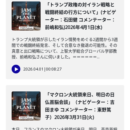
「トランプ政権の対イラン戦略と
戦闘終結の行方について」(ナビゲ
ーター：石田健 コメンテーター：
前嶋和弘)2026年4月1日(水)
トランプ大統領が示したイラン情勢をめぐる2週間から3週
間での戦闘終結発言、そして合意なき撤退の可能性。その
真意と出口戦略について、上智大学総合グローバル学部教
授、前嶋和弘さんに伺いました。＝＝＝＝＝＝...
2026.04.01
|
00:08:27
「マクロン大統領来日、明日の日
仏首脳会談」（ナビゲーター：吉
田まゆ コメンテーター：東野篤
子）2026年3月31日(火)
本日、フランスのマクロン大統領が来日。明日、高市首相