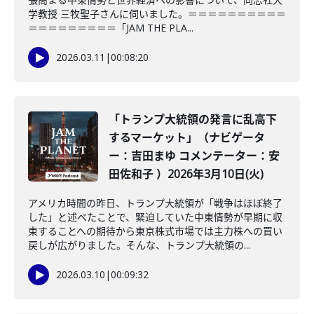
学教授 三牧聖子さんに伺いました。＝＝＝＝＝＝＝＝＝＝
＝＝＝＝＝＝＝＝＝「JAM THE PLA...
2026.03.11
|
00:08:20
「トランプ大統領の発言に乱高下
するマーケット」（ナビゲータ
ー：吉田まゆ コメンテーター：安
田佐和子 ）2026年3月10日(火)
アメリカ時間の昨日、トランプ大統領が「戦争はほぼ終了
した」と述べたことで、緊迫していた中東情勢が早期に収
束することへの期待から東京株式市場では主力株への買い
戻しが広がりました。そんな、トランプ大統領の...
2026.03.10
|
00:09:32