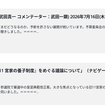
田真一 コメンテーター：武田一顕) 2026年7月16日(木
だまだどうなるのか、予断を許さない展開が続いています。予算委員会の
きしました。＝＝＝＝...
11 宮家の養子制度』をめぐる議論について」（ナビゲ
参議院で審議中の皇室典範改正案。大きな焦点となっている旧11宮家
いました。＝＝＝＝＝...