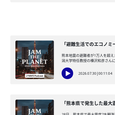
「避難生活でのエコノミー
熊本地震の避難者が1万人を超
潟大学特任教授の榛沢和彦さんに伺い
2026.07.30
|
00:11:04
「熊本県で発生した最大震
28日、熊本県で最大震度7を観