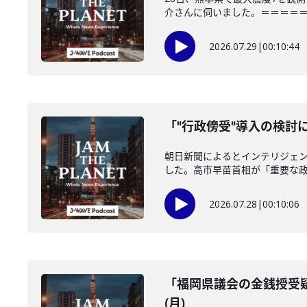
介さんに伺いました。＝＝＝＝＝＝
2026.07.29
|
00:10:44
「"行政傍受"導入の検討に
朝日新聞によるとインテリジェ
した。高市早苗首相が「重要な政策
2026.07.28
|
00:10:06
「福岡県議会の金銭授受疑
(月)