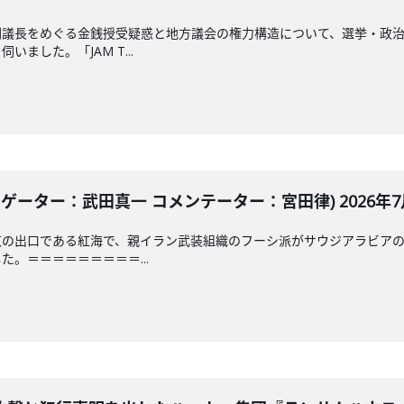
副議長をめぐる金銭授受疑惑と地方議会の権力構造について、選挙・政
ました。「JAM T...
ゲーター：武田真一 コメンテーター：宮田律) 2026年7月
東の出口である紅海で、親イラン武装組織のフーシ派がサウジアラビア
。＝＝＝＝＝＝＝＝＝...