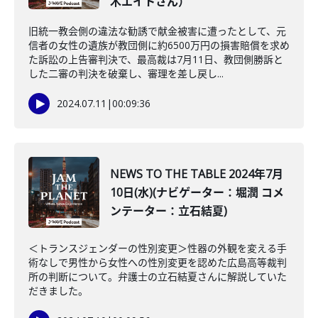
木エイトさん）
旧統一教会側の違法な勧誘で献金被害に遭ったとして、元
信者の女性の遺族が教団側に約6500万円の損害賠償を求め
た訴訟の上告審判決で、最高裁は7月11日、教団側勝訴と
した二審の判決を破棄し、審理を差し戻し...
2024.07.11
|
00:09:36
NEWS TO THE TABLE 2024年7月
10日(水)(ナビゲーター：堀潤 コメ
ンテーター：立石結夏)
＜トランスジェンダーの性別変更＞性器の外観を変える手
術なしで男性から女性への性別変更を認めた広島高等裁判
所の判断について。弁護士の立石結夏さんに解説していた
だきました。