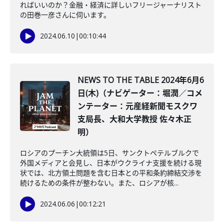
ればいいのか？金融・経済に詳しいフリージャーナリスト
の田巻一彦さんに伺います。
2024.06.10
|
00:10:44
NEWS TO THE TABLE 2024年6月6
日(木)（ナビゲーター：堀潤／コメ
ンテーター：元産経新聞モスクワ
支局長、大和大学教授 佐々木正
明）
ロシアのプーチン大統領は5日、サンクトペテルブルクで
外国メディアと会見し、日本がウクライナ支援を続ける現
状では、北方領土問題を含む日本との平和条約締結交渉を
続けるための条件が整わない。また、ロシアが核...
2024.06.06
|
00:12:21