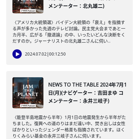
メンテーター：北丸雄二)
〈アメリカ大統領選〉バイデン大統領の「衰え」を指摘す
る声が多かった先週のテレビ討論。民主党大会まであと一
カ月半、広がる「撤退論」の中、いったいどんな決断をく
だすのか。ジャーナリストの北丸雄二さんに伺い...
2024.07.02
|
00:12:50
NEWS TO THE TABLE 2024年7月1
日(月)(ナビゲーター：吉田まゆ コ
メンテーター：永井三岐子)
〈能登半島地震から半年〉1月1日の地震発生から半年がた
ちました。復興への道のりはまだ遠い中、焚き出しは女性
ばかりといったジェンダー格差も指摘されています。ほく
りくみらい基金の永井三岐子さんに伺います。