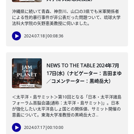
沖縄県に続いて青森、神奈川、山口の3県でも米軍関係者
による性的暴行事件が非公表だった問題ついて、琉球大学
法科大学院の矢野恵美教授に伺いました。
2024.07.18
|
00:08:36
NEWS TO THE TABLE 2024年7月
17日(水)（ナビゲーター：吉田まゆ
／コメンテーター：黒崎岳大）
＜太平洋・島サミット＞第10回となる「日本・太平洋諸島
フォーラム首脳会議(通称：太平洋・島サミット)」。日本
が強化したい太平洋島しょ国との関係値、サミット開催の
意義について。東海大学准教授の黒崎岳大さ...
2024.07.17
|
00:10:00