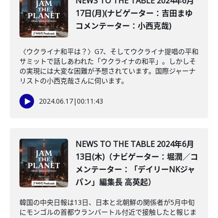
NEWS TO THE TABLE 2024年6月
17日(月)(ナビゲーター：吉田まゆ
コメンテーター：小西克哉)
〈ウクライナ和平は？〉G7、そしてウクライナ提唱の平和
サミットで話しあわれた「ウクライナの和平」。しかしそ
の実現には大変な困難が予想されています。国際ジャーナ
リストの小西克哉さんに伺います。
2024.06.17
|
00:11:43
NEWS TO THE TABLE 2024年6月
13日(木)（ナビゲーター：堀潤／コ
メンテーター：「デイリーNKジャ
パン」編集長 高英起）
韓国の中央日報は13日、日本と北朝鮮の関係者が5月中旬
にモンゴルの首都ウランバートル付近で接触したと報じま