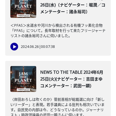
26日(水)（ナビゲーター：堀潤／コ
メンテーター：諸永裕司）
＜PFAS＞水道水や河川から検出される有機フッ素化合物
「PFAS」について。長年取材を行って来たフリージャーナ
リストの諸永裕司さんに伺いました。
2024.06.26
|
00:07:38
NEWS TO THE TABLE 2024年6月
25日(火)(ナビゲーター：吉田まゆ
コメンテーター：武田一顕)
〈岸田おろしは吹くのか〉菅前首相が総裁選に向け「新し
いリーダー」と表現。若手議員による批判も相次いでいま
す。自民党の内部は今、どうなっているのか。ジャーナリ
スト・時政評論員の武田一顕さんに伺います。