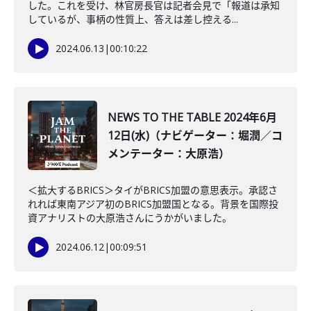
した。これを受け、林官房長官は記者会見で「報道は承知
しているが、事柄の性質上、答えは差し控える...
2024.06.13
|
00:10:22
NEWS TO THE TABLE 2024年6月
12日(水)（ナビゲーター：堀潤／コ
メンテーター：大原浩）
＜拡大するBRICS＞タイがBRICS加盟の意思表示。承認さ
れれば東南アジア初のBRICS加盟国となる。背景を国際投
資アナリストの大原浩さんにうかがいました。
2024.06.12
|
00:09:51