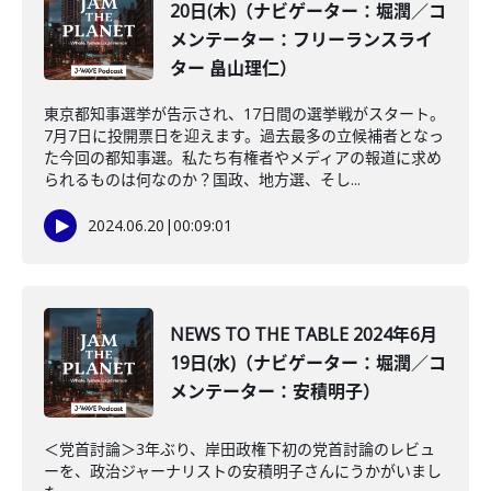
20日(木)（ナビゲーター：堀潤／コ
メンテーター：フリーランスライ
ター 畠山理仁）
東京都知事選挙が告示され、17日間の選挙戦がスタート。
7月7日に投開票日を迎えます。過去最多の立候補者となっ
た今回の都知事選。私たち有権者やメディアの報道に求め
られるものは何なのか？国政、地方選、そし...
2024.06.20
|
00:09:01
NEWS TO THE TABLE 2024年6月
19日(水)（ナビゲーター：堀潤／コ
メンテーター：安積明子）
＜党首討論＞3年ぶり、岸田政権下初の党首討論のレビュ
ーを、政治ジャーナリストの安積明子さんにうかがいまし