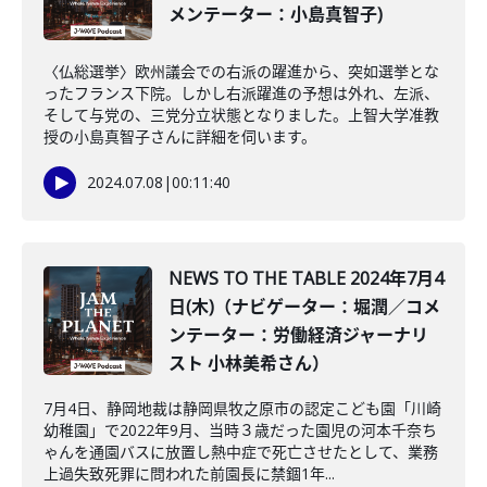
メンテーター：小島真智子)
〈仏総選挙〉欧州議会での右派の躍進から、突如選挙とな
ったフランス下院。しかし右派躍進の予想は外れ、左派、
そして与党の、三党分立状態となりました。上智大学准教
授の小島真智子さんに詳細を伺います。
2024.07.08
|
00:11:40
NEWS TO THE TABLE 2024年7月4
日(木)（ナビゲーター：堀潤／コメ
ンテーター：労働経済ジャーナリ
スト 小林美希さん）
7月4日、静岡地裁は静岡県牧之原市の認定こども園「川崎
幼稚園」で2022年9月、当時３歳だった園児の河本千奈ち
ゃんを通園バスに放置し熱中症で死亡させたとして、業務
上過失致死罪に問われた前園長に禁錮1年...