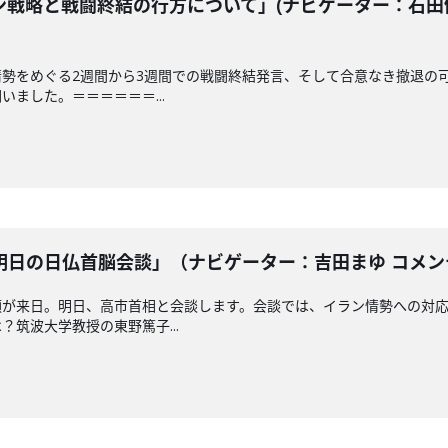
戦略と戦闘終結の行方について」(ナビゲーター：石田健 
勢をめぐる2週間から3週間での戦闘終結発言、そして合意なき撤退の
ました。＝＝＝＝＝＝...
日の日仏首脳会談」（ナビゲーター：吉田まゆ コメンテー
領が来日。明日、高市首相と会談します。会談では、イラン情勢への対
筑波大学教授の東野篤子...