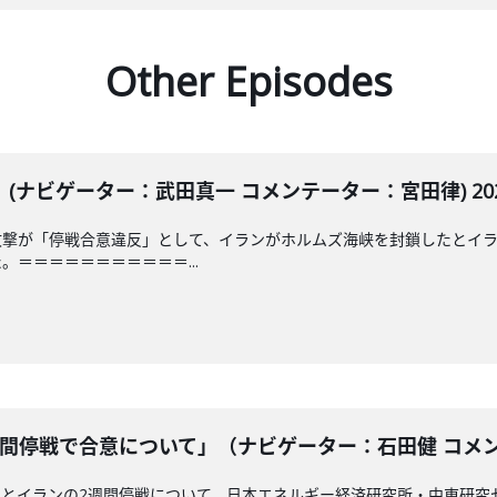
Other Episodes
ナビゲーター：武田真一 コメンテーター：宮田律) 2026
攻撃が「停戦合意違反」として、イランがホルムズ海峡を封鎖したとイ
＝＝＝＝＝＝＝＝＝＝＝...
間停戦で合意について」（ナビゲーター：石田健 コメンテー
カとイランの2週間停戦について、日本エネルギー経済研究所・中東研究