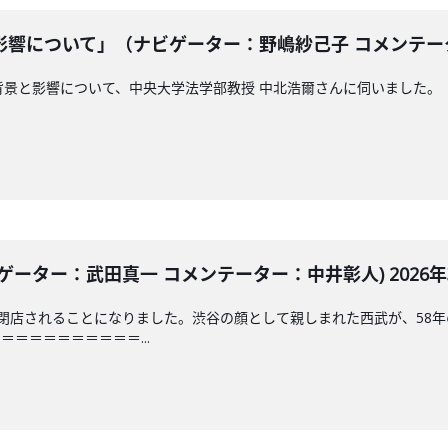
響について」（ナビゲーター：野嶋紗己子 コメンテーター：
影響について、中央大学法学部教授 中北浩爾さんに伺いました。「JAM THE
ーター：武田真一 コメンテーター：中井彰人) 2026年3
閉店されることになりました。渋谷の顔として親しまれた西武が、58
＝＝＝＝＝＝＝＝＝...