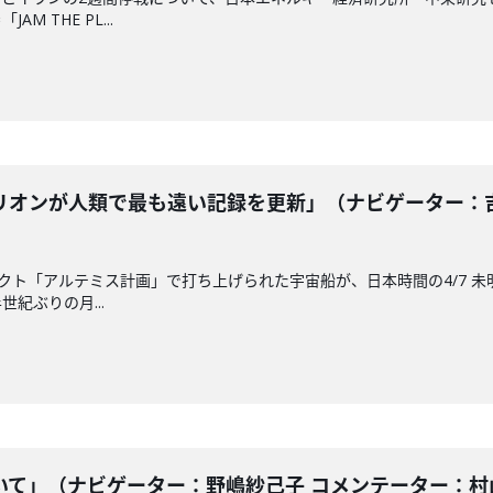
 THE PL...
オンが人類で最も遠い記録を更新」（ナビゲーター：吉田
ェクト「アルテミス計画」で打ち上げられた宇宙船が、日本時間の4/7 未
紀ぶりの月...
て」（ナビゲーター：野嶋紗己子 コメンテーター：村山浩昭