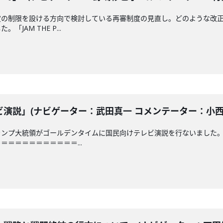
定の制限を設ける方向で検討している再審制度の見直し。どのような改
JAM THE P...
説」(ナビゲーター：武田真一 コメンテーター：小西克哉)
ランプ大統領がゴールデンタイムに国民向けテレビ演説を行ないました
＝＝＝＝＝＝＝＝＝＝...