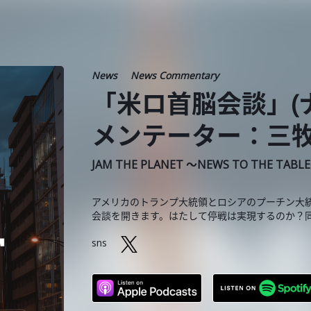
News
News Commentary
「米ロ首脳会談」(
メンテーター：三牧聖子
JAM THE PLANET ～NEWS TO THE TABL
アメリカのトランプ大統領とロシアのプーチン大統
会談を開きます。はたして停戦は実現するのか？
sns