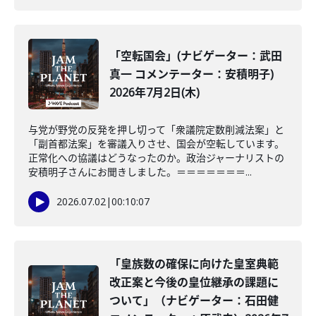
「空転国会」(ナビゲーター：武田
真一 コメンテーター：安積明子)
2026年7月2日(木)
与党が野党の反発を押し切って「衆議院定数削減法案」と
「副首都法案」を審議入りさせ、国会が空転しています。
正常化への協議はどうなったのか。政治ジャーナリストの
安積明子さんにお聞きしました。＝＝＝＝＝＝＝...
2026.07.02
|
00:10:07
「皇族数の確保に向けた皇室典範
改正案と今後の皇位継承の課題に
ついて」（ナビゲーター：石田健