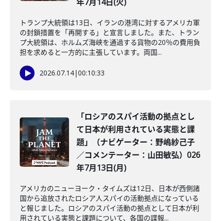
年7月14日(火)
トランプ大統領は13日、イランの港湾に対するアメリカ軍
の封鎖措置を「再開する」と宣言しました。また、トラン
プ大統領は、ホルムズ海峡を通過する貨物の20％の費用負
担を求めると一方的に主張しています。両国...
2026.07.14
|
00:10:33
「ロシアのスパイ活動の拠点とし
て日本が利用されている実態と課
題」（ナビゲーター：野嶋紗己子
／コメンテーター：山田敏弘）026
年7月13日(月)
アメリカのニューヨーク・タイムズは12日、日本が西側諸
国から追放されたロシア人スパイの活動拠点になっている
と報じました。ロシアのスパイ活動の拠点として日本が利
用されている実態と課題について、各国の諜報...