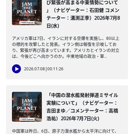
び緊張が高まる中東情勢について
」（ナビゲーター：石田健 コメン
テーター：溝渕正季）2026年7月8
日(水)
アメリカ軍は7日、イランに対する空爆を実施し、80以上
の標的を攻撃したと発表。イラン側は報復を示唆してお
り、緊張が再び高まっています。アメリカとイランの対立
は、今後どこへ向かうのか。中東地域の政治・軍...
2026.07.08
|
00:11:26
「中国の潜水艦発射弾道ミサイル
実験について」（ナビゲーター：
吉田まゆ／コメンテーター：高橋
浩祐）2026年7月7日(火)
中国軍は昨日、6日、原子力潜水艦から太平洋に向けて、