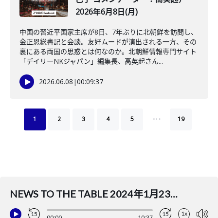
2026年6月8日(月)
中国の習近平国家主席が8日、7年ぶりに北朝鮮を訪問し、
金正恩総書記と会談。友好ムードが演出される一方、その
裏にある両国の思惑とは何なのか。北朝鮮情報専門サイト
「デイリーNKジャパン」編集長、高英起さん...
2026.06.08
|
00:09:37
…
1
2
3
4
5
19
NEWS TO THE TABLE 2024年1月23日(火)(ナビゲーター：吉田まゆ コメンテーター：斎藤裕司)
1x
15
15
00:00
10:37