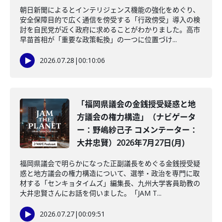
朝日新聞によるとインテリジェンス機能の強化をめぐり、
安全保障目的で広く通信を傍受する「行政傍受」導入の検
討を自民党が近く政府に求めることがわかりました。高市
早苗首相が「重要な政策転換」の一つに位置づけ...
2026.07.28
|
00:10:06
「福岡県議会の金銭授受疑惑と地
方議会の権力構造」（ナビゲータ
ー：野嶋紗己子 コメンテーター：
大井忠賢）2026年7月27日(月)
福岡県議会で明らかになった正副議長をめぐる金銭授受疑
惑と地方議会の権力構造について、選挙・政治を専門に取
材する「センキョタイムズ」編集長、九州大学客員助教の
大井忠賢さんにお話を伺いました。「JAM T...
2026.07.27
|
00:09:51