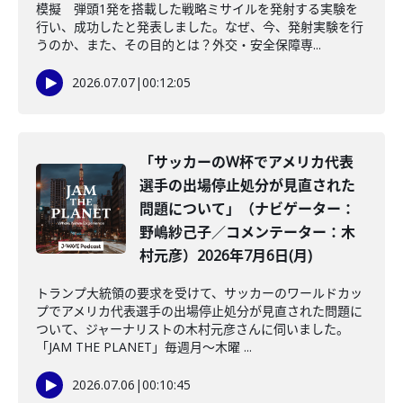
模擬 弾頭1発を搭載した戦略ミサイルを発射する実験を
行い、成功したと発表しました。なぜ、今、発射実験を行
うのか、また、その目的とは？外交・安全保障専...
2026.07.07
|
00:12:05
「サッカーのW杯でアメリカ代表
選手の出場停止処分が見直された
問題について」（ナビゲーター：
野嶋紗己子／コメンテーター：木
村元彦）2026年7月6日(月)
トランプ大統領の要求を受けて、サッカーのワールドカッ
プでアメリカ代表選手の出場停止処分が見直された問題に
ついて、ジャーナリストの木村元彦さんに伺いました。
「JAM THE PLANET」毎週月～木曜 ...
2026.07.06
|
00:10:45