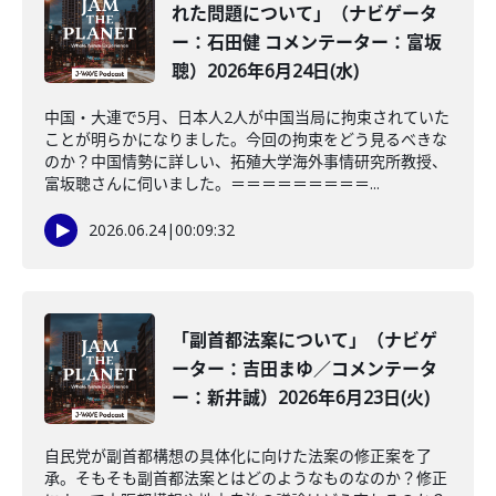
れた問題について」（ナビゲータ
ー：石田健 コメンテーター：富坂
聰）2026年6月24日(水)
中国・大連で5月、日本人2人が中国当局に拘束されていた
ことが明らかになりました。今回の拘束をどう見るべきな
のか？中国情勢に詳しい、拓殖大学海外事情研究所教授、
富坂聰さんに伺いました。＝＝＝＝＝＝＝＝＝...
2026.06.24
|
00:09:32
「副首都法案について」（ナビゲ
ーター：吉田まゆ／コメンテータ
ー：新井誠）2026年6月23日(火)
自民党が副首都構想の具体化に向けた法案の修正案を了
承。そもそも副首都法案とはどのようなものなのか？修正