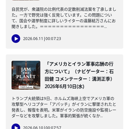
自民党が、衆議院の比例代表の定数削減法案を了承しまし
た。一方で野党は強く反発しています。この問題につい
て、国会や選挙制度に詳しいライターの遠藤結万さんにお
聞きしました。＝＝＝＝＝＝＝＝＝＝＝＝＝＝＝＝...
2026.06.11
|
00:07:23
「アメリカとイラン軍事応酬の行
方について」（ナビゲーター：石
田健 コメンテーター：溝渕正季）
2026年6月10日(水)
トランプ大統領は9日、ホルムズ海峡上空でアメリカ軍の
攻撃型ヘリコプター「アパッチ」がイランに撃墜されたと
発表し、報復を表明。米軍がイランの防空施設や監視レー
ダーなどを攻撃しました。軍事的緊張が続くなか...
2026.06.10
|
00:07:57