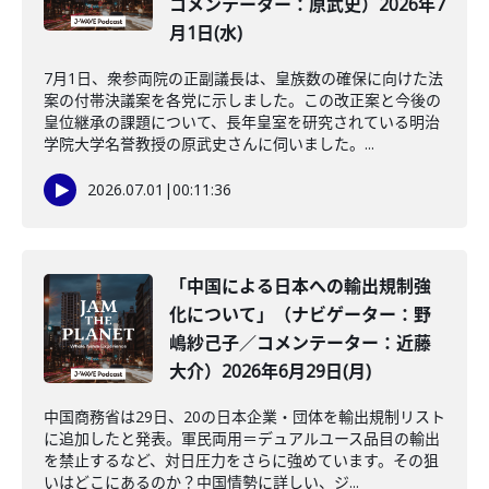
コメンテーター：原武史）2026年7
月1日(水)
7月1日、衆参両院の正副議長は、皇族数の確保に向けた法
案の付帯決議案を各党に示しました。この改正案と今後の
皇位継承の課題について、長年皇室を研究されている明治
学院大学名誉教授の原武史さんに伺いました。...
2026.07.01
|
00:11:36
「中国による日本への輸出規制強
化について」（ナビゲーター：野
嶋紗己子／コメンテーター：近藤
大介）2026年6月29日(月)
中国商務省は29日、20の日本企業・団体を輸出規制リスト
に追加したと発表。軍民両用＝デュアルユース品目の輸出
を禁止するなど、対日圧力をさらに強めています。その狙
いはどこにあるのか？中国情勢に詳しい、ジ...