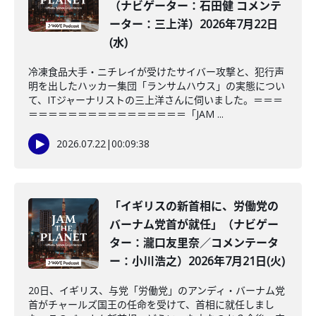
（ナビゲーター：石田健 コメンテ
ーター：三上洋）2026年7月22日
(水)
冷凍食品大手・ニチレイが受けたサイバー攻撃と、犯行声
明を出したハッカー集団「ランサムハウス」の実態につい
て、ITジャーナリストの三上洋さんに伺いました。＝＝＝
＝＝＝＝＝＝＝＝＝＝＝＝＝＝＝＝「JAM ...
2026.07.22
|
00:09:38
「イギリスの新首相に、労働党の
バーナム党首が就任」（ナビゲー
ター：瀧口友里奈／コメンテータ
ー：小川浩之）2026年7月21日(火)
20日、イギリス、与党「労働党」のアンディ・バーナム党
首がチャールズ国王の任命を受けて、首相に就任しまし