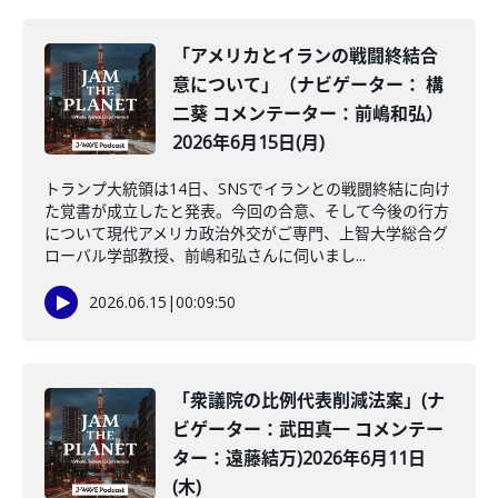
「アメリカとイランの戦闘終結合
意について」（ナビゲーター： 構
二葵 コメンテーター：前嶋和弘）
2026年6月15日(月)
トランプ大統領は14日、SNSでイランとの戦闘終結に向け
た覚書が成立したと発表。今回の合意、そして今後の行方
について現代アメリカ政治外交がご専門、上智大学総合グ
ローバル学部教授、前嶋和弘さんに伺いまし...
2026.06.15
|
00:09:50
「衆議院の比例代表削減法案」(ナ
ビゲーター：武田真一 コメンテー
ター：遠藤結万)2026年6月11日
(木)