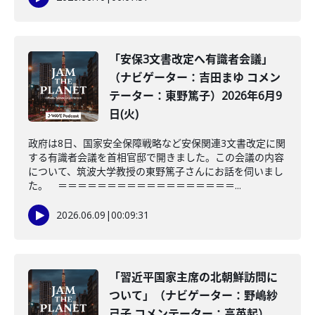
「安保3文書改定へ有識者会議」
（ナビゲーター：吉田まゆ コメン
テーター：東野篤子）2026年6月9
日(火)
政府は8日、国家安全保障戦略など安保関連3文書改定に関
する有識者会議を首相官邸で開きました。この会議の内容
について、筑波大学教授の東野篤子さんにお話を伺いまし
た。 ＝＝＝＝＝＝＝＝＝＝＝＝＝＝＝＝＝＝...
2026.06.09
|
00:09:31
「習近平国家主席の北朝鮮訪問に
ついて」（ナビゲーター：野嶋紗
己子 コメンテーター：高英起）