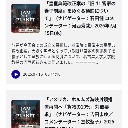
「皇室典範改正案の『旧 11 宮家の
養子制度』をめぐる議論につい
て」（ナビゲーター：石田健 コメ
ンテーター：河西秀哉）2026年7月
15日(水)
与党が今国会での成立を目指し、参議院で審議中の皇室典
範改正案。大きな焦点となっている旧11宮家の男系男子を
養子として皇族に迎える制度について、名古屋大学大学院
教授の河西秀哉さんに伺いました。＝＝＝＝＝...
2026.07.15
|
00:11:10
「アメリカ、ホルムズ海峡封鎖措
置再開へ「貨物の20％」対価要
求」（ナビゲーター：吉田まゆ／
コメンテーター：三牧聖子）2026