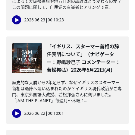
によって大阪都構想や地方自治の議論はどう変わるのか？
この問題に関して、自民党の有識者ヒアリングで意...
2026.06.23
|
00:10:23
「イギリス、スターマー首相の辞
任表明について」（ナビゲータ
ー：野嶋紗己子 コメンテーター：
若松邦弘）2026年6月22日(月)
歴史的な大勝から2年足らず、なぜイギリスのスターマー
首相は退陣へ追い込まれたのか？イギリス現代政治がご専
門、東京外国語大教授、若松邦弘さんに伺いました。
「JAM THE PLANET」毎週月～木曜 1...
2026.06.22
|
00:10:01