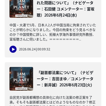
れた問題について」（ナビゲータ
ー：石田健 コメンテーター：富坂
聰）2026年6月24日(水)
中国・大連で5月、日本人2人が中国当局に拘束されていた
ことが明らかになりました。今回の拘束をどう見るべきな
のか？中国情勢に詳しい、拓殖大学海外事情研究所教授、
富坂聰さんに伺いました。＝＝＝＝＝＝＝＝＝...
2026.06.24
|
00:09:32
「副首都法案について」（ナビゲ
ーター：吉田まゆ／コメンテータ
ー：新井誠）2026年6月23日(火)
自民党が副首都構想の具体化に向けた法案の修正案を了
承。そもそも副首都法案とはどのようなものなのか？修正