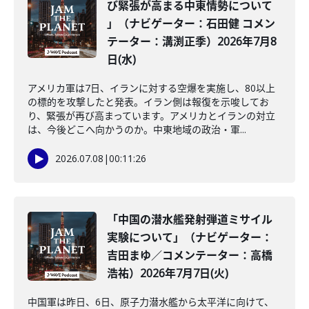
び緊張が高まる中東情勢について
」（ナビゲーター：石田健 コメン
テーター：溝渕正季）2026年7月8
日(水)
アメリカ軍は7日、イランに対する空爆を実施し、80以上
の標的を攻撃したと発表。イラン側は報復を示唆してお
り、緊張が再び高まっています。アメリカとイランの対立
は、今後どこへ向かうのか。中東地域の政治・軍...
2026.07.08
|
00:11:26
「中国の潜水艦発射弾道ミサイル
実験について」（ナビゲーター：
吉田まゆ／コメンテーター：高橋
浩祐）2026年7月7日(火)
中国軍は昨日、6日、原子力潜水艦から太平洋に向けて、