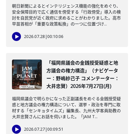
朝日新聞によるとインテリジェンス機能の強化をめぐり、
安全保障目的で広く通信を傍受する「行政傍受」導入の検
討を自民党が近く政府に求めることがわかりました。高市
早苗首相が「重要な政策転換」の一つに位置づけ...
2026.07.28
|
00:10:06
「福岡県議会の金銭授受疑惑と地
方議会の権力構造」（ナビゲータ
ー：野嶋紗己子 コメンテーター：
大井忠賢）2026年7月27日(月)
福岡県議会で明らかになった正副議長をめぐる金銭授受疑
惑と地方議会の権力構造について、選挙・政治を専門に取
材する「センキョタイムズ」編集長、九州大学客員助教の
大井忠賢さんにお話を伺いました。「JAM T...
2026.07.27
|
00:09:51