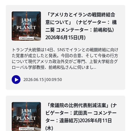
「アメリカとイランの戦闘終結合
意について」（ナビゲーター： 構
二葵 コメンテーター：前嶋和弘）
2026年6月15日(月)
トランプ大統領は14日、SNSでイランとの戦闘終結に向け
た覚書が成立したと発表。今回の合意、そして今後の行方
について現代アメリカ政治外交がご専門、上智大学総合グ
ローバル学部教授、前嶋和弘さんに伺いまし...
2026.06.15
|
00:09:50
「衆議院の比例代表削減法案」(ナ
ビゲーター：武田真一 コメンテー
ター：遠藤結万)2026年6月11日
(木)