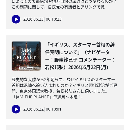
によって大阪都構想や地方自治の議論はどう変わるのか？
この問題に関して、自民党の有識者ヒアリングで意...
2026.06.23
|
00:10:23
「イギリス、スターマー首相の辞
任表明について」（ナビゲータ
ー：野嶋紗己子 コメンテーター：
若松邦弘）2026年6月22日(月)
歴史的な大勝から2年足らず、なぜイギリスのスターマー
首相は退陣へ追い込まれたのか？イギリス現代政治がご専
門、東京外国語大教授、若松邦弘さんに伺いました。
「JAM THE PLANET」毎週月～木曜 1...
2026.06.22
|
00:10:01