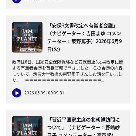
「安保3文書改定へ有識者会議」
（ナビゲーター：吉田まゆ コメン
テーター：東野篤子）2026年6月9
日(火)
政府は8日、国家安全保障戦略など安保関連3文書改定に関
する有識者会議を首相官邸で開きました。この会議の内容
について、筑波大学教授の東野篤子さんにお話を伺いまし
た。 ＝＝＝＝＝＝＝＝＝＝＝＝＝＝＝＝＝＝...
2026.06.09
|
00:09:31
「習近平国家主席の北朝鮮訪問に
ついて」（ナビゲーター：野嶋紗
己子 コメンテーター：高英起）