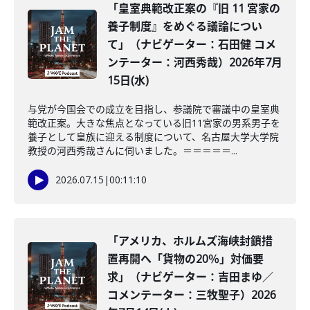
「皇室典範改正案の『旧 11 宮家の
養子制度』をめぐる議論につい
て」（ナビゲーター：石田健 コメ
ンテーター：河西秀哉）2026年7月
15日(水)
与党が今国会での成立を目指し、参議院で審議中の皇室典
範改正案。大きな焦点となっている旧11宮家の男系男子を
養子として皇族に迎える制度について、名古屋大学大学院
教授の河西秀哉さんに伺いました。＝＝＝＝＝...
2026.07.15
|
00:11:10
「アメリカ、ホルムズ海峡封鎖措
置再開へ「貨物の20％」対価要
求」（ナビゲーター：吉田まゆ／
コメンテーター：三牧聖子）2026