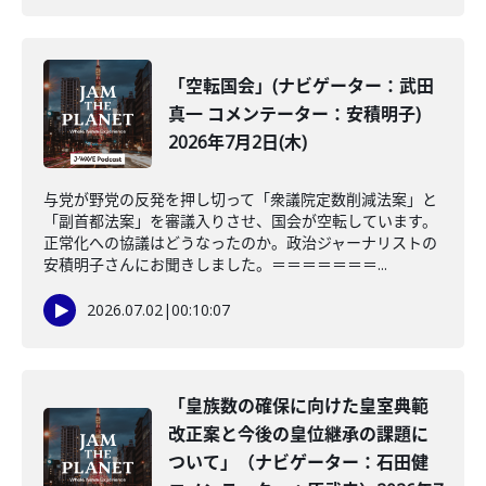
「空転国会」(ナビゲーター：武田
真一 コメンテーター：安積明子)
2026年7月2日(木)
与党が野党の反発を押し切って「衆議院定数削減法案」と
「副首都法案」を審議入りさせ、国会が空転しています。
正常化への協議はどうなったのか。政治ジャーナリストの
安積明子さんにお聞きしました。＝＝＝＝＝＝＝...
2026.07.02
|
00:10:07
「皇族数の確保に向けた皇室典範
改正案と今後の皇位継承の課題に
ついて」（ナビゲーター：石田健