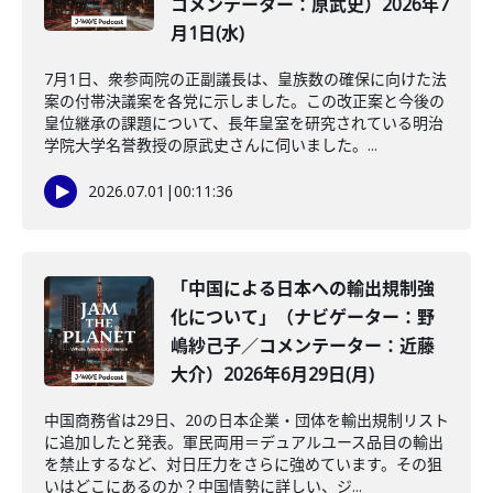
コメンテーター：原武史）2026年7
月1日(水)
7月1日、衆参両院の正副議長は、皇族数の確保に向けた法
案の付帯決議案を各党に示しました。この改正案と今後の
皇位継承の課題について、長年皇室を研究されている明治
学院大学名誉教授の原武史さんに伺いました。...
2026.07.01
|
00:11:36
「中国による日本への輸出規制強
化について」（ナビゲーター：野
嶋紗己子／コメンテーター：近藤
大介）2026年6月29日(月)
中国商務省は29日、20の日本企業・団体を輸出規制リスト
に追加したと発表。軍民両用＝デュアルユース品目の輸出
を禁止するなど、対日圧力をさらに強めています。その狙
いはどこにあるのか？中国情勢に詳しい、ジ...