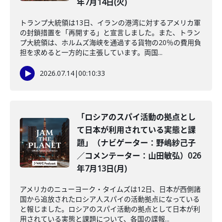
年7月14日(火)
トランプ大統領は13日、イランの港湾に対するアメリカ軍
の封鎖措置を「再開する」と宣言しました。また、トラン
プ大統領は、ホルムズ海峡を通過する貨物の20％の費用負
担を求めると一方的に主張しています。両国...
2026.07.14
|
00:10:33
「ロシアのスパイ活動の拠点とし
て日本が利用されている実態と課
題」（ナビゲーター：野嶋紗己子
／コメンテーター：山田敏弘）026
年7月13日(月)
アメリカのニューヨーク・タイムズは12日、日本が西側諸
国から追放されたロシア人スパイの活動拠点になっている
と報じました。ロシアのスパイ活動の拠点として日本が利
用されている実態と課題について、各国の諜報...