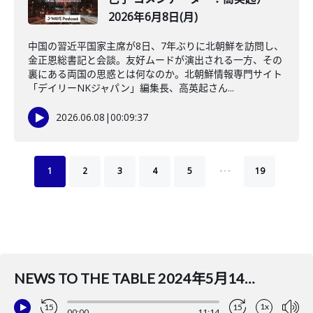
2026年6月8日(月)
中国の習近平国家主席が8日、7年ぶりに北朝鮮を訪問し、
金正恩総書記と会談。友好ムードが演出される一方、その
裏にある両国の思惑とは何なのか。北朝鮮情報専門サイト
「デイリーNKジャパン」編集長、高英起さん...
2026.06.08
|
00:09:37
…
1
2
3
4
5
19
NEWS TO THE TABLE 2024年5月14日(火)(ナビゲーター：吉田まゆ コメンテーター：鶴岡路人)
1x
15
15
00:00
11:14