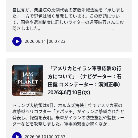
自民党が、衆議院の比例代表の定数削減法案を了承しまし
た。一方で野党は強く反発しています。この問題につい
て、国会や選挙制度に詳しいライターの遠藤結万さんにお
聞きしました。＝＝＝＝＝＝＝＝＝＝＝＝＝＝＝＝...
2026.06.11
|
00:07:23
「アメリカとイラン軍事応酬の行
方について」（ナビゲーター：石
田健 コメンテーター：溝渕正季）
2026年6月10日(水)
トランプ大統領は9日、ホルムズ海峡上空でアメリカ軍の
攻撃型ヘリコプター「アパッチ」がイランに撃墜されたと
発表し、報復を表明。米軍がイランの防空施設や監視レー
ダーなどを攻撃しました。軍事的緊張が続くなか...
2026.06.10
|
00:07:57