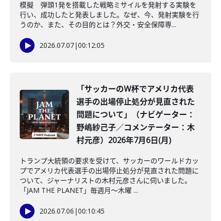
模擬 弾頭1発を搭載した戦略ミサイルを発射する実験を
行い、成功したと発表しました。なぜ、今、発射実験を行
うのか、また、その目的とは？外交・安全保障専...
2026.07.07
|
00:12:05
「サッカーのW杯でアメリカ代表
選手の出場停止処分が見直された
問題について」（ナビゲーター：
野嶋紗己子／コメンテーター：木
村元彦）2026年7月6日(月)
トランプ大統領の要求を受けて、サッカーのワールドカッ
プでアメリカ代表選手の出場停止処分が見直された問題に
ついて、ジャーナリストの木村元彦さんに伺いました。
「JAM THE PLANET」毎週月～木曜 ...
2026.07.06
|
00:10:45