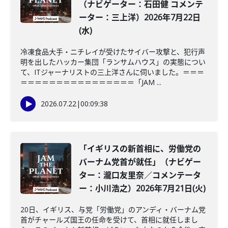
（ナビゲーター：石田健 コメンテ
ーター：三上洋）2026年7月22日
(水)
冷凍食品大手・ニチレイが受けたサイバー攻撃と、犯行声
明を出したハッカー集団「ランサムハウス」の実態につい
て、ITジャーナリストの三上洋さんに伺いました。＝＝＝
＝＝＝＝＝＝＝＝＝＝＝＝＝＝＝＝「JAM ...
2026.07.22
|
00:09:38
「イギリスの新首相に、労働党の
バーナム党首が就任」（ナビゲー
ター：瀧口友里奈／コメンテータ
ー：小川浩之）2026年7月21日(火)
20日、イギリス、与党「労働党」のアンディ・バーナム党
首がチャールズ国王の任命を受けて、首相に就任しまし