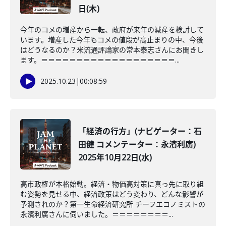
日(木)
今年のコメの増産から一転、政府が来年の減産を検討して
います。増産した今年もコメの値段が高止まりの中、今後
はどうなるのか？米流通評論家の常本泰志さんにお聞きし
ます。＝＝＝＝＝＝＝＝＝＝＝＝＝＝＝＝＝＝＝...
2025.10.23
|
00:08:59
「経済の行方」(ナビゲーター：石
田健 コメンテーター：永濱利廣)
2025年10月22日(水)
高市政権が本格始動。経済・物価高対策に真っ先に取り組
む姿勢を見せる中、経済政策はどう変わり、どんな影響が
予測されのか？第一生命経済研究所 チーフエコノミストの
永濱利廣さんに伺いました。＝＝＝＝＝＝＝＝...