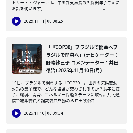
トリート・ジャーナル、中国副支局長の久保田洋子さんに
お話を伺います。＝＝＝＝＝＝＝＝＝＝＝＝＝＝...
2025.11.11
|
00:08:26
「『COP30』ブラジルで開幕へブ
ラジルで開幕へ」(ナビゲーター：
野嶋紗己子 コメンテーター：井田
徹治) 2025年11月10日(月)
10日、ブラジルで開幕する「COP30」。世界の気候変動
対策の最前線で、どんな議論が交わされるのか？長年に渡
り、環境、開発、エネルギー問題をテーマに取材。共同通
信で編集委員と論説委員を務める井田徹治さ...
2025.11.10
|
00:09:34