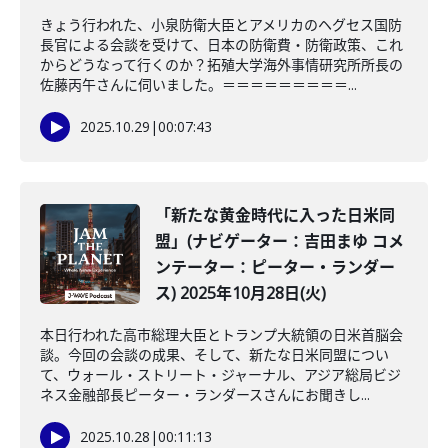
きょう行われた、小泉防衛大臣とアメリカのヘグセス国防
長官による会談を受けて、日本の防衛費・防衛政策、これ
からどうなって行くのか？拓殖大学海外事情研究所所長の
佐藤丙午さんに伺いました。＝＝＝＝＝＝＝＝＝...
2025.10.29
|
00:07:43
「新たな黄金時代に入った日米同
盟」(ナビゲーター：吉田まゆ コメ
ンテーター：ピーター・ランダー
ス) 2025年10月28日(火)
本日行われた高市総理大臣とトランプ大統領の日米首脳会
談。今回の会談の成果、そして、新たな日米同盟につい
て、ウォール・ストリート・ジャーナル、アジア総局ビジ
ネス金融部長ピーター・ランダースさんにお聞きし...
2025.10.28
|
00:11:13