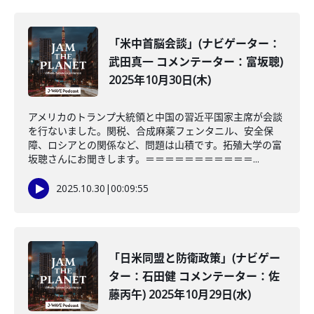
「米中首脳会談」(ナビゲーター：
武田真一 コメンテーター：富坂聰)
2025年10月30日(木)
アメリカのトランプ大統領と中国の習近平国家主席が会談
を行ないました。関税、合成麻薬フェンタニル、安全保
障、ロシアとの関係など、問題は山積です。拓殖大学の富
坂聰さんにお聞きします。＝＝＝＝＝＝＝＝＝＝＝...
2025.10.30
|
00:09:55
「日米同盟と防衛政策」(ナビゲー
ター：石田健 コメンテーター：佐
藤丙午) 2025年10月29日(水)