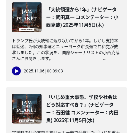
「大統領選から1年」(ナビゲータ
ー：武田真一 コメンテーター：小
西克哉) 2025年11月6日(木)
トランプ氏が大統領に返り咲いてから1年。しかし支持率
は低迷、2州の知事選とニューヨーク市長選で共和党が敗
北しました。この状況を、国際ジャーナリストの小西克哉
さんにお聞きします。＝＝＝＝＝＝＝＝＝＝＝＝...
2025.11.06
|
00:09:03
「いじめ重大事態、学校や社会は
どう対応すべき？」(ナビゲータ
ー：石田健 コメンテーター：内田
良) 2025年11月5日(水)
宮城県の仙台育英高校サッカー部で発覚した「いじめ重大