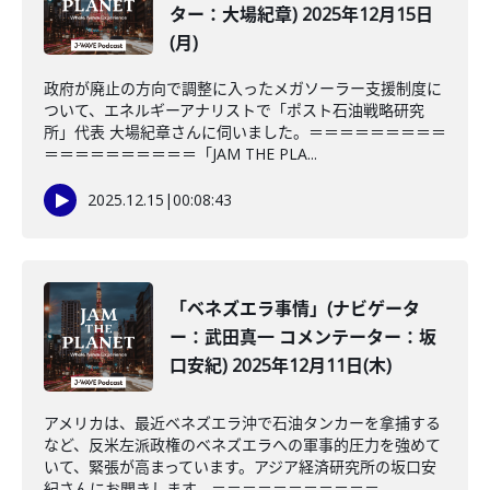
ター：大場紀章) 2025年12月15日
(月)
政府が廃止の方向で調整に入ったメガソーラー支援制度に
ついて、エネルギーアナリストで「ポスト石油戦略研究
所」代表 大場紀章さんに伺いました。＝＝＝＝＝＝＝＝＝
＝＝＝＝＝＝＝＝＝＝「JAM THE PLA...
2025.12.15
|
00:08:43
「ベネズエラ事情」(ナビゲータ
ー：武田真一 コメンテーター：坂
口安紀) 2025年12月11日(木)
アメリカは、最近ベネズエラ沖で石油タンカーを拿捕する
など、反米左派政権のベネズエラへの軍事的圧力を強めて
いて、緊張が高まっています。アジア経済研究所の坂口安
紀さんにお聞きします。＝＝＝＝＝＝＝＝＝＝＝...