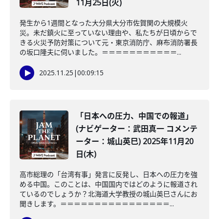
11月25日(火)
発生から1週間となった大分県大分市佐賀関の大規模火
災。未だ鎮火に至っていない理由や、私たちが日頃からで
きる火災予防対策について元・東京消防庁、麻布消防署長
の坂口隆夫に伺いました。＝＝＝＝＝＝＝＝＝＝＝...
2025.11.25
|
00:09:15
「日本への圧力、中国での報道」
(ナビゲーター：武田真一 コメンテ
ーター：城山英巳) 2025年11月20
日(木)
高市総理の「台湾有事」発言に反発し、日本への圧力を強
める中国。このことは、中国国内ではどのように報道され
ているのでしょうか？北海道大学教授の城山英巳さんにお
聞きします。＝＝＝＝＝＝＝＝＝＝＝＝＝＝＝＝...