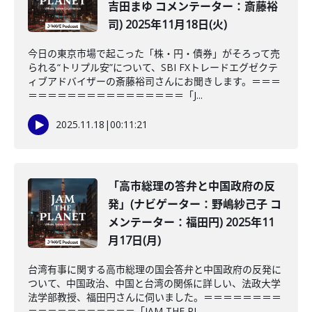
吉田まゆ コメンテーター：斎藤裕
司) 2025年11月18日(火)
今日の東京市場で起こった「株・円・債券」がそろって売
られる“トリプル安”について、SBI FXトレードエグゼクテ
ィブアドバイザーの斎藤裕司さんにお聞きします。＝＝＝
＝＝＝＝＝＝＝＝＝＝＝＝＝＝＝＝「J...
2025.11.18
|
00:11:21
「高市総理の答弁と中国政府の反
発」(ナビゲーター：野嶋紗己子 コ
メンテーター：福田円) 2025年11
月17日(月)
台湾有事に関する高市総理の国会答弁と中国政府の反発に
ついて、中国政治、中国と台湾の関係に詳しい、法政大学
法学部教授、福田円さんに伺いました。＝＝＝＝＝＝＝＝
＝＝＝＝＝＝＝＝＝＝＝「JAM THE PL...