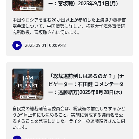
ー：富坂聰）2025年9月1日(月)
中国やロシアを含む20か国以上が参加した上海協力機構首
脳会議について、中国情勢に詳しい、拓殖大学海外事情研
究所教授、富坂聰さんに伺います。
2025.09.01
|
00:09:48
「総裁選前倒しはあるのか？」(ナ
ビゲーター：石田健 コメンテータ
ー：遠藤結万)2025年8月28日(木)
自民党の総裁選管理委員会は、総裁選の前倒しをするかど
うか9月上旬にも決めること、実施に賛成する議員名を公
表することを発表しました。ライターの遠藤結万さんに伺
います。