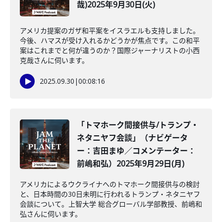
哉)2025年9月30日(火)
アメリカ提案のガザ和平案をイスラエルも支持しました。
今後、ハマスが受け入れるかどうかが焦点です。この和平
案はこれまでと何が違うのか？国際ジャーナリストの小西
克哉さんに伺います。
2025.09.30
|
00:08:16
「トマホーク間接供与/トランプ・
ネタニヤフ会談」（ナビゲータ
ー：吉田まゆ／コメンテーター：
前嶋和弘）2025年9月29日(月)
アメリカによるウクライナへのトマホーク間接供与の検討
と、日本時間の30日未明に行われるトランプ・ネタニヤフ
会談について。上智大学 総合グローバル学部教授、前嶋和
弘さんに伺います。