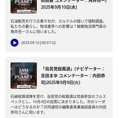
石田健 コメンテーター：角井亮一)
2025年9月10日(水)
石油販売を行う企業８社が、カルテルの疑いで強制調査。
私たちの暮らし、物流業界への影響は？戦略物流専門家の
角井亮一さんに伺いました。
2025.09.10
|
00:07:32
「自民党総裁選」(ナビゲーター：
吉田まゆ コメンテーター：内田恭
司)2025年9月9日(火)
石破総理退陣を受け、自民党の総裁選は党員参加のフルス
ペックとし、10月4日の投票に決まりました。次のリーダ
ーはどうなるのか？共同通信の編集委員兼論説委員の内田
恭司さんに伺います。