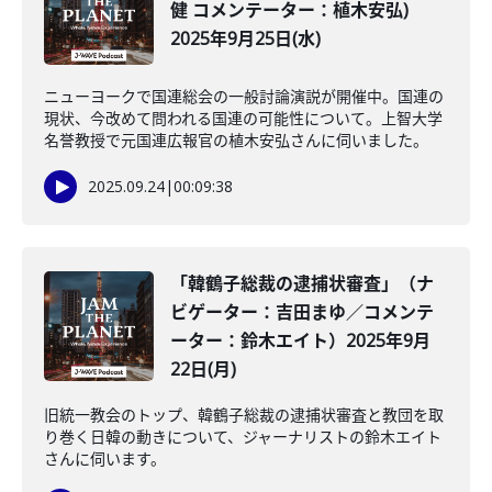
健 コメンテーター：植木安弘)
2025年9月25日(水)
ニューヨークで国連総会の一般討論演説が開催中。国連の
現状、今改めて問われる国連の可能性について。上智大学
名誉教授で元国連広報官の植木安弘さんに伺いました。
2025.09.24
|
00:09:38
「韓鶴子総裁の逮捕状審査」（ナ
ビゲーター：吉田まゆ／コメンテ
ーター：鈴木エイト）2025年9月
22日(月)
旧統一教会のトップ、韓鶴子総裁の逮捕状審査と教団を取
り巻く日韓の動きについて、ジャーナリストの鈴木エイト
さんに伺います。