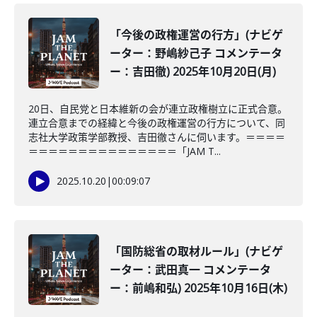
「今後の政権運営の行方」(ナビゲ
ーター：野嶋紗己子 コメンテータ
ー：吉田徹) 2025年10月20日(月)
20日、自民党と日本維新の会が連立政権樹立に正式合意。
連立合意までの経緯と今後の政権運営の行方について、同
志社大学政策学部教授、吉田徹さんに伺います。＝＝＝＝
＝＝＝＝＝＝＝＝＝＝＝＝＝＝＝「JAM T...
2025.10.20
|
00:09:07
「国防総省の取材ルール」(ナビゲ
ーター：武田真一 コメンテータ
ー：前嶋和弘) 2025年10月16日(木)