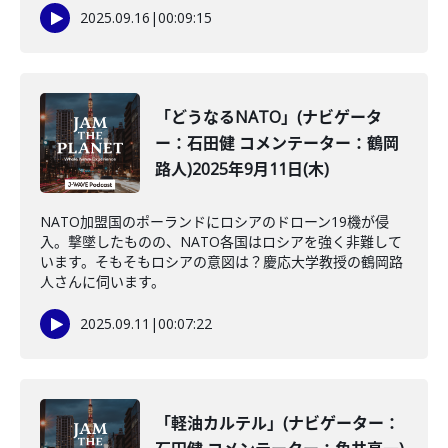
2025.09.16
|
00:09:15
「どうなるNATO」(ナビゲータ
ー：石田健 コメンテーター：鶴岡
路人)2025年9月11日(木)
NATO加盟国のポーランドにロシアのドローン19機が侵
入。撃墜したものの、NATO各国はロシアを強く非難して
います。そもそもロシアの意図は？慶応大学教授の鶴岡路
人さんに伺います。
2025.09.11
|
00:07:22
「軽油カルテル」(ナビゲーター：