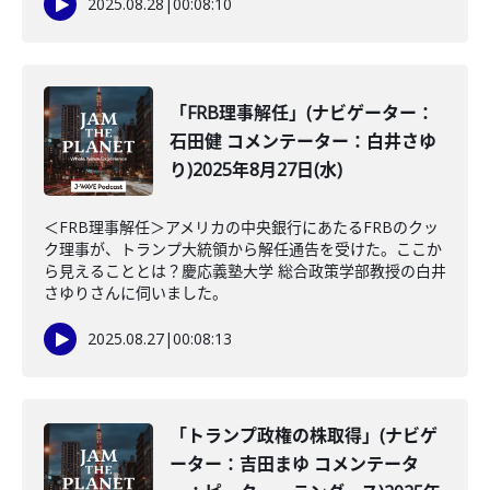
2025.08.28
|
00:08:10
「FRB理事解任」(ナビゲーター：
石田健 コメンテーター：白井さゆ
り)2025年8月27日(水)
＜FRB理事解任＞アメリカの中央銀行にあたるFRBのクッ
ク理事が、トランプ大統領から解任通告を受けた。ここか
ら見えることとは？慶応義塾大学 総合政策学部教授の白井
さゆりさんに伺いました。
2025.08.27
|
00:08:13
「トランプ政権の株取得」(ナビゲ
ーター：吉田まゆ コメンテータ