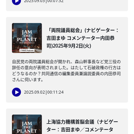
2025.09.03
|
00:07:32
「両院議員総会」(ナビゲーター：
吉田まゆ コメンテーター内田恭
司)2025年9月2日(火)
自民党の両院議員総会が開かれ、森山幹事長など党三役の
辞任の意向が表明されました。はたして石破政権の行方は
どうなるのか？共同通信の編集委員兼論説委員の内田恭司
さんに伺います。
2025.09.02
|
00:11:24
上海協力機構首脳会議（ナビゲー
ター：吉田まゆ／コメンテータ