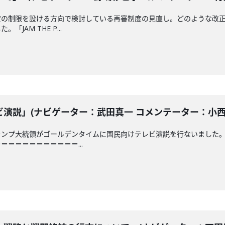
定の制限を設ける方向で検討している再審制度の見直し。どのような改
JAM THE P...
説」(ナビゲーター：武田真一 コメンテーター：小西克哉)
ランプ大統領がゴールデンタイムに国民向けテレビ演説を行ないました
＝＝＝＝＝＝＝＝＝＝...