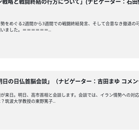
戦略と戦闘終結の行方について」(ナビゲーター：石田健 
勢をめぐる2週間から3週間での戦闘終結発言、そして合意なき撤退の
ました。＝＝＝＝＝＝...
日の日仏首脳会談」（ナビゲーター：吉田まゆ コメンテー
領が来日。明日、高市首相と会談します。会談では、イラン情勢への対
筑波大学教授の東野篤子...