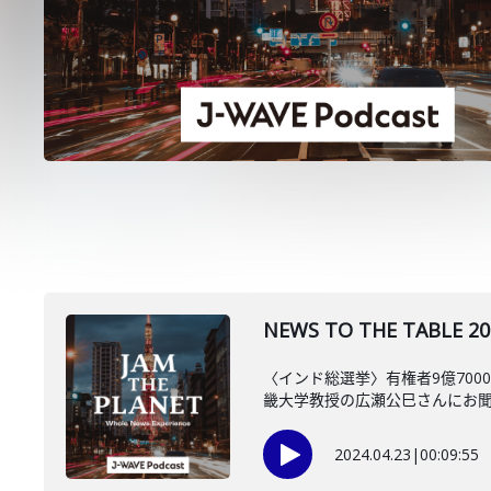
NEWS TO THE TAB
〈インド総選挙〉有権者9億70
畿大学教授の広瀬公巳さんにお
2024.04.23
|
00:09:55