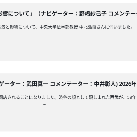
響について」（ナビゲーター：野嶋紗己子 コメンテーター：
影響について、中央大学法学部教授 中北浩爾さんに伺いました。「JAM THE
ーター：武田真一 コメンテーター：中井彰人) 2026年3
閉店されることになりました。渋谷の顔として親しまれた西武が、58
＝＝＝＝＝＝＝＝＝...