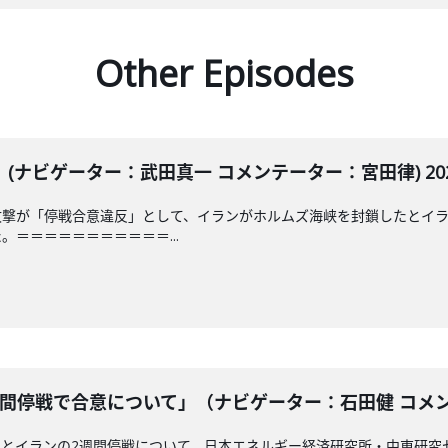
Other Episodes
ナビゲーター：武田真一 コメンテーター：宮田律) 2026
攻撃が「停戦合意違反」として、イランがホルムズ海峡を封鎖したとイ
＝＝＝＝＝＝＝＝＝＝＝...
間停戦で合意について」（ナビゲーター：石田健 コメンテー
カとイランの2週間停戦について、日本エネルギー経済研究所・中東研究