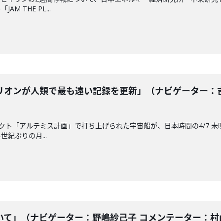
 THE PL...
オンが人類で最も遠い記録を更新」（ナビゲーター：吉田
ェクト「アルテミス計画」で打ち上げられた宇宙船が、日本時間の4/7 未
紀ぶりの月...
て」（ナビゲーター：野嶋紗己子 コメンテーター：村山浩昭