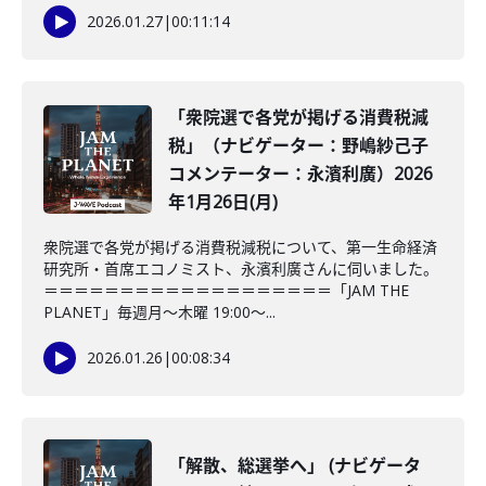
2026.01.27
|
00:11:14
「衆院選で各党が掲げる消費税減
税」（ナビゲーター：野嶋紗己子
コメンテーター：永濱利廣）2026
年1月26日(月)
衆院選で各党が掲げる消費税減税について、第一生命経済
研究所・首席エコノミスト、永濱利廣さんに伺いました。
＝＝＝＝＝＝＝＝＝＝＝＝＝＝＝＝＝＝＝「JAM THE
PLANET」毎週月～木曜 19:00～...
2026.01.26
|
00:08:34
「解散、総選挙へ」 (ナビゲータ