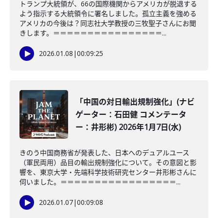
トランプ大統領が、66の国際機関からアメリカが脱退する
よう指示する大統領令に署名しました。孤立主義を強める
アメリカの今後は？同志社大学教授の三牧聖子さんにお聞
きします。＝＝＝＝＝＝＝＝＝＝＝＝＝＝＝＝...
2026.01.08
|
00:09:25
「中国の対日輸出規制強化」(ナビ
ゲーター：石田健 コメンテータ
ー：井形彬) 2026年1月7日(水)
きのう中国商務省が発表した、日本へのデュアルユース
（軍民両用）品目の輸出規制強化について。その意図と影
響を、東京大学・先端科学技術研究センター井形彬さんに
伺いました。＝＝＝＝＝＝＝＝＝＝＝＝＝＝＝＝＝...
2026.01.07
|
00:09:08