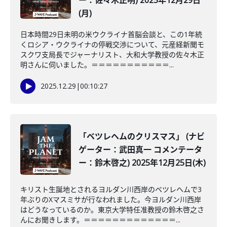
ー：佐々木正明) 2025年12月29日
(月)
日本時間29日未明の米ウクライナ首脳会談と、この1年続
くロシア・ウクライナの停戦交渉について、元産経新聞モ
スクワ支局長でジャーナリスト、大和大学教授の佐々木正
明さんに伺いました。＝＝＝＝＝＝＝＝＝＝＝...
2025.12.29
|
00:10:27
「ベツレヘムのクリスマス」 (ナビ
ゲーター：武田真一 コメンテータ
ー：鈴木啓之) 2025年12月25日(木)
キリスト生誕地とされるヨルダン川西岸のベツレヘムで3
年ぶりのXマスミサが行なわれました。今ヨルダン川西岸
はどうなっているのか。東京大学特任准教授の鈴木啓之さ
んにお聞きします。＝＝＝＝＝＝＝＝＝＝＝＝＝...