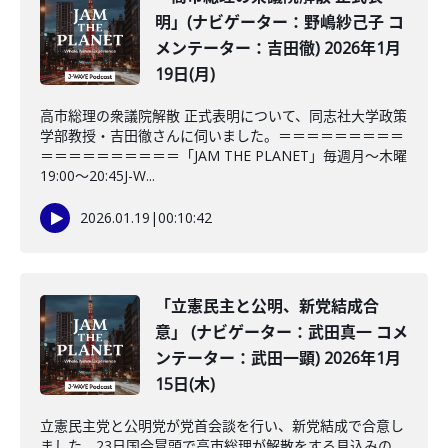
明」(ナビゲーター：野嶋紗己子 コ
メンテーター：吉田徹) 2026年1月
19日(月)
高市総理の衆議院解散 正式表明について、同志社大学政策
学部教授・吉田徹さんに伺いました。＝＝＝＝＝＝＝＝＝
＝＝＝＝＝＝＝＝＝＝「JAM THE PLANET」毎週月～木曜
19:00～20:45J-W...
2026.01.19
|
00:10:42
「立憲民主と公明、新党結成合
意」 (ナビゲーター：武田真一 コメ
ンテーター：武田一顕) 2026年1月
15日(木)
立憲民主党と公明党が党首会談を行い、新党結成で合意し
ました。23日国会冒頭で高市総理が解散をする見込みの