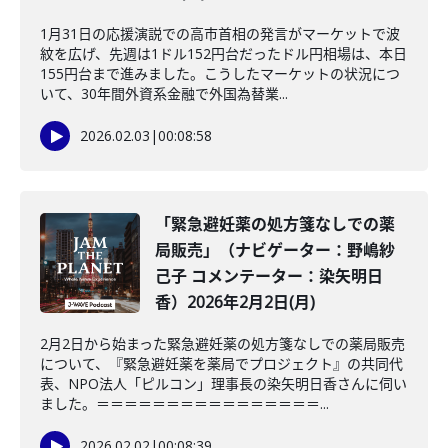
1月31日の応援演説での高市首相の発言がマーケットで波
紋を広げ、先週は1ドル152円台だったドル円相場は、本日
155円台まで進みました。こうしたマーケットの状況につ
いて、30年間外資系金融で外国為替業...
2026.02.03
|
00:08:58
「緊急避妊薬の処方箋なしでの薬
局販売」（ナビゲーター：野嶋紗
己子 コメンテーター：染矢明日
香）2026年2月2日(月)
2月2日から始まった緊急避妊薬の処方箋なしでの薬局販売
について、『緊急避妊薬を薬局でプロジェクト』の共同代
表、NPO法人「ピルコン」理事長の染矢明日香さんに伺い
ました。＝＝＝＝＝＝＝＝＝＝＝＝＝＝＝＝...
2026.02.02
|
00:08:39