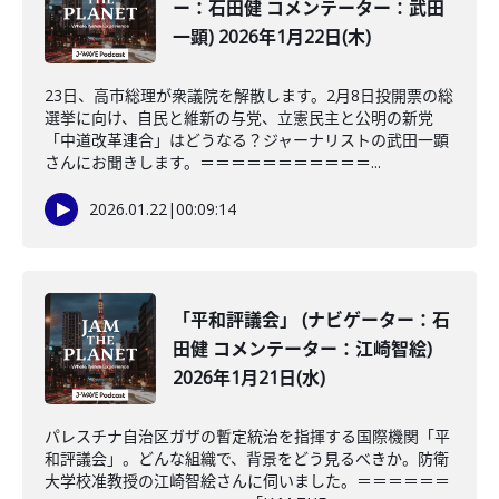
ー：石田健 コメンテーター：武田
一顕) 2026年1月22日(木)
23日、高市総理が衆議院を解散します。2月8日投開票の総
選挙に向け、自民と維新の与党、立憲民主と公明の新党
「中道改革連合」はどうなる？ジャーナリストの武田一顕
さんにお聞きします。＝＝＝＝＝＝＝＝＝＝＝...
2026.01.22
|
00:09:14
「平和評議会」 (ナビゲーター：石
田健 コメンテーター：江崎智絵)
2026年1月21日(水)
パレスチナ自治区ガザの暫定統治を指揮する国際機関「平
和評議会」。どんな組織で、背景をどう見るべきか。防衛
大学校准教授の江崎智絵さんに伺いました。＝＝＝＝＝＝