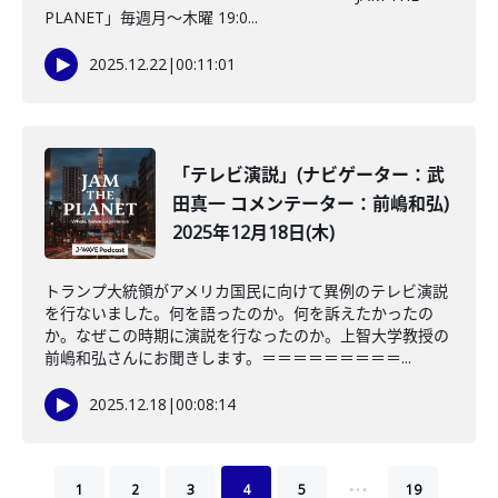
PLANET」毎週月～木曜 19:0...
2025.12.22
|
00:11:01
「テレビ演説」(ナビゲーター：武
田真一 コメンテーター：前嶋和弘)
2025年12月18日(木)
トランプ大統領がアメリカ国民に向けて異例のテレビ演説
を行ないました。何を語ったのか。何を訴えたかったの
か。なぜこの時期に演説を行なったのか。上智大学教授の
前嶋和弘さんにお聞きします。＝＝＝＝＝＝＝＝＝...
2025.12.18
|
00:08:14
…
1
2
3
4
5
19