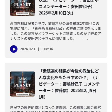
状況」（ナビゲーター：吉田まゆ
コメンテーター：安田佐和子）
2026年2月10日(火)
高市首相は記者会見で、飲食料品の消費税率2年間ゼロの
実現に加え、「責任ある積極財政」の推進に意欲を示しま
した。この発言がどうマーケットに影響したのか？経済ア
ナリストの安田佐和子さんに伺いました。＝＝＝...
2026.02.10
|
00:06:36
「衆院選の結果が今後の政治にど
んな変化をもたらすのか？」（ナ
ビゲーター：野嶋紗己子 コメンテ
ーター：佐藤信）2026年2月9日
(月)
自民党の歴史的勝利となった衆院選。この結果は国会運営