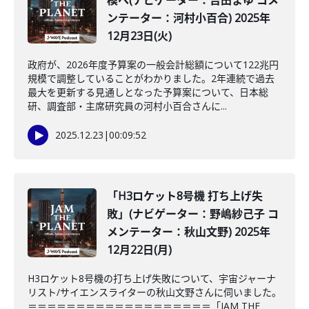
模へ(ナビゲーター：吉田まゆ コメ
ンテーター：河村小百合) 2025年
12月23日(火)
政府が、2026年度予算案の一般会計総額について122兆円
規模で調整していることがわかりました。2年連続で過去
最大を更新する見通しとなった予算案について、日本総
研、調査部・主席研究員の河村小百合さんに...
2025.12.23
|
00:09:52
「H3ロケット8号機 打ち上げ失
敗」(ナビゲーター：野嶋紗己子 コ
メンテーター：秋山文野) 2025年
12月22日(月)
H3ロケット8号機の打ち上げ失敗について、宇宙ジャーナ
リスト/サイエンスライターの秋山文野さんに伺いました。
＝＝＝＝＝＝＝＝＝＝＝＝＝＝＝＝＝＝＝「JAM THE