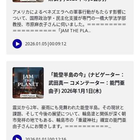
アメリカによるベネズエラへの軍事行動がもたらす影響に
ついて、国際政治学・民主化支援が専門の一橋大学法学部
教授、市原麻衣子さんに伺いました。＝＝＝＝＝＝＝＝＝
＝＝＝＝＝＝＝＝＝＝「JAM THE PLA...
2026.01.05
|
00:09:12
「能登半島の今」(ナビゲーター：
武田真一 コメンテーター：能門亜
由子) 2026年1月1日(木)
震災から2年、豪雨にも見舞われた能登半島。その現状と
課題、そして今後の展望について、輪島塗と関係が深く朝
市発祥の地でもある、輪島市の「重蔵神社」禰宜の能門亜
由子さんにお聞きします。＝＝＝＝＝＝＝＝＝＝...
2026.01.01
|
00:12:16