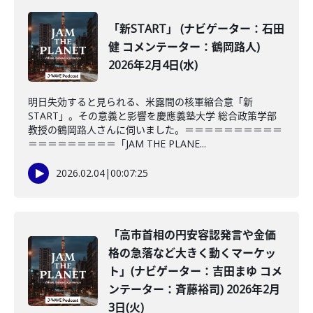
「新START」 (ナビゲーター：石田
健 コメンテーター：鶴岡路人)
2026年2月4日(水)
明日失効すると見られる、米露間の核軍縮合意「新
START」。その意義と影響を慶應義塾大学 総合政策学部
教授の鶴岡路人さんに伺いました。＝＝＝＝＝＝＝＝＝＝
＝＝＝＝＝＝＝＝＝「JAM THE PLANE...
2026.02.04
|
00:07:25
「高市首相の円安容認発言や金価
格の急落など大きく動くマーケッ
ト」(ナビゲーター：吉田まゆ コメ
ンテーター：斉藤裕司) 2026年2月
3日(火)