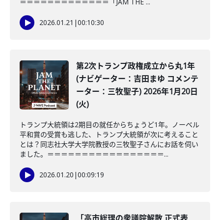
＝＝＝＝＝＝＝＝＝＝＝＝＝「JAM THE ...
2026.01.21
|
00:10:30
第2次トランプ政権成立から丸1年
(ナビゲーター：吉田まゆ コメンテ
ーター：三牧聖子) 2026年1月20日
(火)
トランプ大統領は2期目の就任からちょうど1年。ノーベル
平和賞の受賞も逃した、トランプ大統領が次に考えること
とは？同志社大学大学院教授の三牧聖子さんにお話を伺い
ました。＝＝＝＝＝＝＝＝＝＝＝＝＝＝＝＝＝...
2026.01.20
|
00:09:19
「高市総理の衆議院解散 正式表