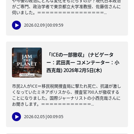
や今後の政治にどんな変化をもたらすのか？現代日本政治
がご専門、政治学者で東京都立大学准教授、佐藤信さんに
伺いました。＝＝＝＝＝＝＝＝＝＝＝＝＝＝＝＝...
2026.02.09
|
00:09:59
「ICEの一部撤収」 (ナビゲータ
ー：武田真一 コメンテーター：小
西克哉) 2026年2月5日(木)
市民2人がICE＝移民税関捜査局に撃たれ死亡、抗議が激し
くなっていたミネアポリスから、捜査官700人が撤収する
ことになりました。国際ジャーナリストの小西克哉さんに
お聞きします。＝＝＝＝＝＝＝＝＝＝＝＝...
2026.02.05
|
00:09:05