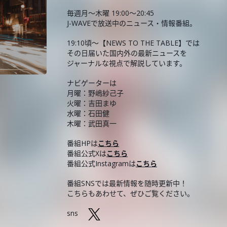
毎週月～木曜 19:00～20:45
J-WAVEで放送中のニュース・情報番組。
19:10頃～【NEWS TO THE TABLE】では
その日届いた国内外の最新ニュースを
ジャーナルな視点で解説しています。
ナビゲーターは
月曜：野嶋紗己子
火曜：吉田まゆ
水曜：石田健
木曜：武田真一
番組HPは
こちら
番組公式Xは
こちら
番組公式Instagramは
こちら
番組SNSでは最新情報を随時更新中！
こちらもあわせて、ぜひご覧ください。
sns