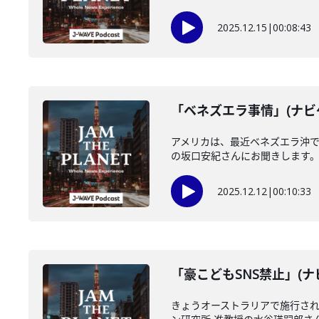
2025.12.15
|
00:08:43
「ベネズエラ事情」(ナビゲ
アメリカは、最近ベネズエラ沖
の坂口安紀さんにお聞きします。＝
2025.12.12
|
00:10:33
「豪こどもSNS禁止」(ナ
きょうオーストラリアで施行され