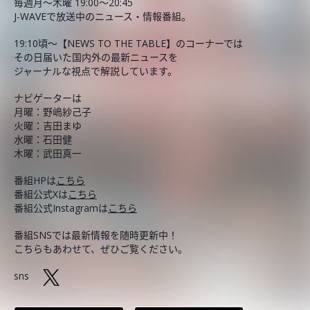
毎週月～木曜 19:00～20:45
J-WAVEで放送中のニュース・情報番組。
19:10頃～【NEWS TO THE TABLE】のコーナーでは
その日届いた国内外の最新ニュースを
ジャーナルな視点で解説しています。
ナビゲーターは
月曜：野嶋紗己子
火曜：吉田まゆ
水曜：石田健
木曜：武田真一
番組HPは
こちら
番組公式Xは
こちら
番組公式Instagramは
こちら
番組SNSでは最新情報を随時更新中！
こちらもあわせて、ぜひご覧ください。
sns