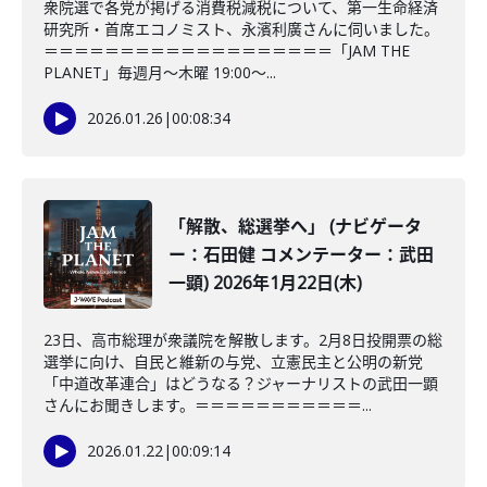
衆院選で各党が掲げる消費税減税について、第一生命経済
研究所・首席エコノミスト、永濱利廣さんに伺いました。
＝＝＝＝＝＝＝＝＝＝＝＝＝＝＝＝＝＝＝「JAM THE
PLANET」毎週月～木曜 19:00～...
2026.01.26
|
00:08:34
「解散、総選挙へ」 (ナビゲータ
ー：石田健 コメンテーター：武田
一顕) 2026年1月22日(木)
23日、高市総理が衆議院を解散します。2月8日投開票の総
選挙に向け、自民と維新の与党、立憲民主と公明の新党
「中道改革連合」はどうなる？ジャーナリストの武田一顕
さんにお聞きします。＝＝＝＝＝＝＝＝＝＝＝...
2026.01.22
|
00:09:14