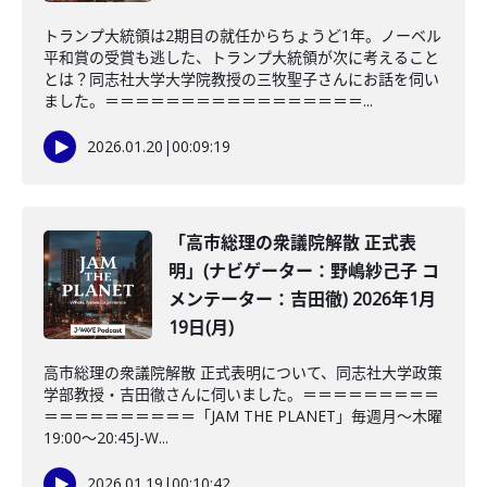
トランプ大統領は2期目の就任からちょうど1年。ノーベル
平和賞の受賞も逃した、トランプ大統領が次に考えること
とは？同志社大学大学院教授の三牧聖子さんにお話を伺い
ました。＝＝＝＝＝＝＝＝＝＝＝＝＝＝＝＝＝...
2026.01.20
|
00:09:19
「高市総理の衆議院解散 正式表
明」(ナビゲーター：野嶋紗己子 コ
メンテーター：吉田徹) 2026年1月
19日(月)
高市総理の衆議院解散 正式表明について、同志社大学政策
学部教授・吉田徹さんに伺いました。＝＝＝＝＝＝＝＝＝
＝＝＝＝＝＝＝＝＝＝「JAM THE PLANET」毎週月～木曜
19:00～20:45J-W...
2026.01.19
|
00:10:42