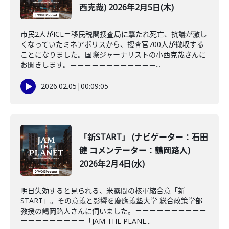
西克哉) 2026年2月5日(木)
市民2人がICE＝移民税関捜査局に撃たれ死亡、抗議が激し
くなっていたミネアポリスから、捜査官700人が撤収する
ことになりました。国際ジャーナリストの小西克哉さんに
お聞きします。＝＝＝＝＝＝＝＝＝＝＝＝...
2026.02.05
|
00:09:05
「新START」 (ナビゲーター：石田
健 コメンテーター：鶴岡路人)
2026年2月4日(水)
明日失効すると見られる、米露間の核軍縮合意「新
START」。その意義と影響を慶應義塾大学 総合政策学部
教授の鶴岡路人さんに伺いました。＝＝＝＝＝＝＝＝＝＝
＝＝＝＝＝＝＝＝＝「JAM THE PLANE...