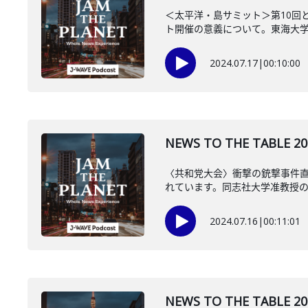
＜太平洋・島サミット＞第10回
ト開催の意義について。東海大学准
2024.07.17
|
00:10:00
NEWS TO THE TA
〈共和党大会〉衝撃の銃撃事件
れています。同志社大学准教授
2024.07.16
|
00:11:01
NEWS TO THE TA