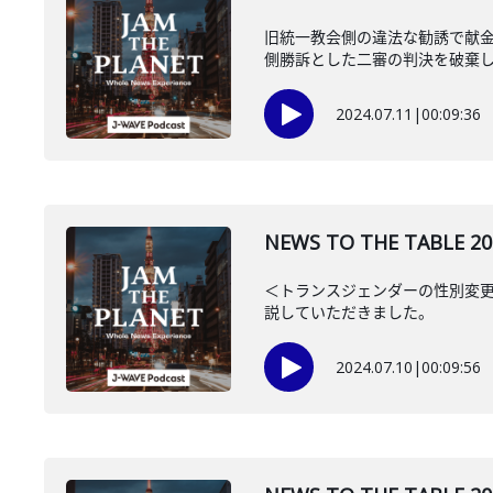
旧統一教会側の違法な勧誘で献金
側勝訴とした二審の判決を破棄し、
2024.07.11
|
00:09:36
NEWS TO THE TAB
＜トランスジェンダーの性別変
説していただきました。
2024.07.10
|
00:09:56