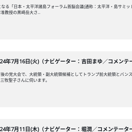
となる「日本・太平洋諸島フォーラム首脳会議(通称：太平洋・島サミッ
教授の黒崎岳大さ...
BLE 2024年7月16日(火)（ナビゲーター：吉田まゆ／コメ
直後の党大会で、大統領・副大統領候補としてトランプ前大統領とバン
の三牧聖子さんに伺います。
BLE 2024年7月11日(木)（ナビゲーター：堀潤／コメ