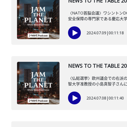
NEWS TO THE TAB
〈NATO首脳会議〉ワシントン
安全保障の専門家である慶応大学教
2024.07.09
|
00:11:18
NEWS TO THE TAB
〈仏総選挙〉欧州議会での右派
智大学准教授の小島真智子さん
2024.07.08
|
00:11:40