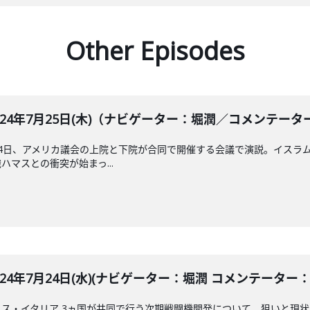
Other Episodes
BLE 2024年7月25日(木)（ナビゲーター：堀潤／コメン
4日、アメリカ議会の上院と下院が合同で開催する会議で演説。イスラ
マスとの衝突が始まっ...
LE 2024年7月24日(水)(ナビゲーター：堀潤 コメンテーター
ス・イタリア 3ヵ国が共同で行う次期戦闘機開発について。狙いと現