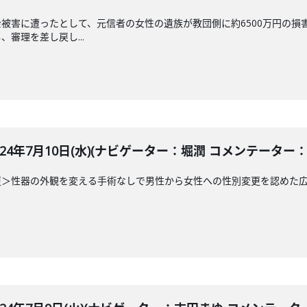
被害に遭ったとして、元信者の女性の遺族が教団側に約6500万円の損
審理を差し戻し...
LE 2024年7月10日(水)(ナビゲーター：堀潤 コメンテーター
更＞性器の外観を変える手術なしで男性から女性への性別変更を認めた