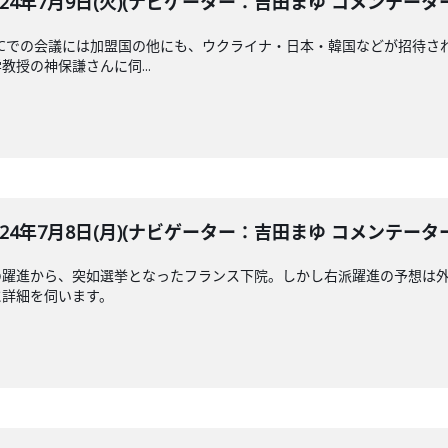
LE 2024年7月9日(火)(ナビゲーター：吉田まゆ コメンテー
DCでの会議には加盟国の他にも、ウクライナ・日本・韓国などが招待さ
授の神保謙さんに伺...
LE 2024年7月8日(月)(ナビゲーター：吉田まゆ コメンテー
の躍進から、突如選挙となったフランス下院。しかし右派躍進の予想は
に詳細を伺います。