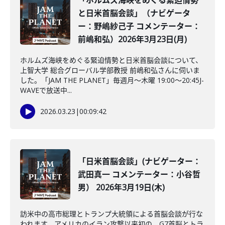
「ホルムズ海峡をめぐる緊迫情勢
と日米首脳会談」（ナビゲータ
ー：野嶋紗己子 コメンテーター：
前嶋和弘）2026年3月23日(月)
ホルムズ海峡をめぐる緊迫情勢と日米首脳会談について、
上智大学 総合グローバル学部教授 前嶋和弘さんに伺いま
した。「JAM THE PLANET」毎週月～木曜 19:00～20:45J-
WAVEで放送中...
2026.03.23
|
00:09:42
「日米首脳会談」(ナビゲーター：
武田真一 コメンテーター：小谷哲
男） 2026年3月19日(木)
訪米中の高市総理とトランプ大統領による首脳会談が行な
われます。アメリカのイラン攻撃以来初の、G7首脳とトラ