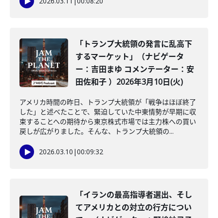
2026.03.11
|
00:08:20
「トランプ大統領の発言に乱高下
するマーケット」（ナビゲータ
ー：吉田まゆ コメンテーター：安
田佐和子 ）2026年3月10日(火)
アメリカ時間の昨日、トランプ大統領が「戦争はほぼ終了
した」と述べたことで、緊迫していた中東情勢が早期に収
束することへの期待から東京株式市場では主力株への買い
戻しが広がりました。そんな、トランプ大統領の...
2026.03.10
|
00:09:32
「イランの最高指導者選出、そし
てアメリカとの対立の行方につい