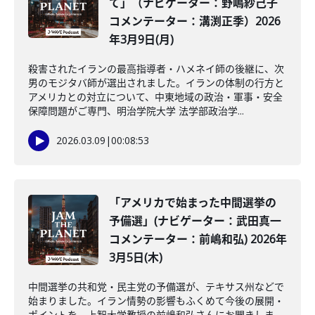
て」（ナビゲーター：野嶋紗己子
コメンテーター：溝渕正季）2026
年3月9日(月)
殺害されたイランの最高指導者・ハメネイ師の後継に、次
男のモジタバ師が選出されました。イランの体制の行方と
アメリカとの対立について、中東地域の政治・軍事・安全
保障問題がご専門、明治学院大学 法学部政治学...
2026.03.09
|
00:08:53
「アメリカで始まった中間選挙の
予備選」(ナビゲーター：武田真一
コメンテーター：前嶋和弘) 2026年
3月5日(木)
中間選挙の共和党・民主党の予備選が、テキサス州などで
始まりました。イラン情勢の影響もふくめて今後の展開・
ポイントを、上智大学教授の前嶋和弘さんにお聞きしま