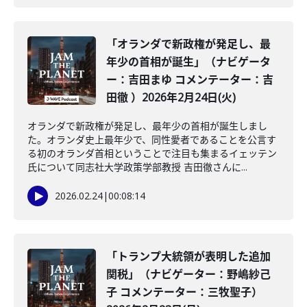
「オランダで新政権が発足し、最
年少の首相が誕生」（ナビゲータ
ー：吉田まゆ コメンテーター：吉
田徹 ）2026年2月24日(火)
オランダで新政権が発足し、最年少の首相が誕生しまし
た。オランダ史上最年少で、同性愛者であることを公言す
る初のオランダ首相ということで注目も集まるイェッテン
氏について同志社大学政策学部教授 吉田徹さんに...
2026.02.24
|
00:08:14
「トランプ大統領が表明した追加
関税」（ナビゲーター：野嶋紗己
子 コメンテーター：三牧聖子）