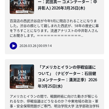
ー：武田真一 コメンテーター：中
井彰人) 2026年3月26日(木)
百貨店の西武渋谷店が今年9月に閉店されることになりま
した。渋谷の顔として親しまれた西武が、58年の歴史に幕
を下ろすことになります。流通アナリストの中井彰人さん
にお聞きします。＝＝＝＝＝＝＝＝＝＝＝＝＝...
2026.03.26
|
00:09:14
「アメリカとイランの停戦協議に
ついて」（ナビゲーター：石田健
コメンテーター：溝渕正季）2026
年3月25日(水)
アメリカとイランの間で、戦闘終結に向けた動きが報じら
れるなか、停戦協議はどうなるのか？中東地域の政治・軍
事・安全保障問題がご専門、明治学院大学 法学部政治学科