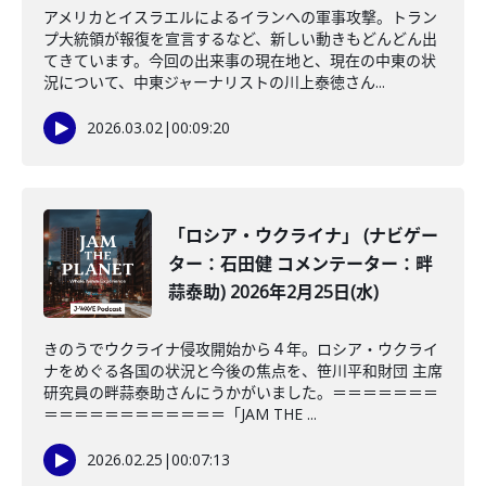
アメリカとイスラエルによるイランへの軍事攻撃。トラン
プ大統領が報復を宣言するなど、新しい動きもどんどん出
てきています。今回の出来事の現在地と、現在の中東の状
況について、中東ジャーナリストの川上泰徳さん...
2026.03.02
|
00:09:20
「ロシア・ウクライナ」 (ナビゲー
ター：石田健 コメンテーター：畔
蒜泰助) 2026年2月25日(水)
きのうでウクライナ侵攻開始から４年。ロシア・ウクライ
ナをめぐる各国の状況と今後の焦点を、笹川平和財団 主席
研究員の畔蒜泰助さんにうかがいました。＝＝＝＝＝＝＝
＝＝＝＝＝＝＝＝＝＝＝＝「JAM THE ...
2026.02.25
|
00:07:13