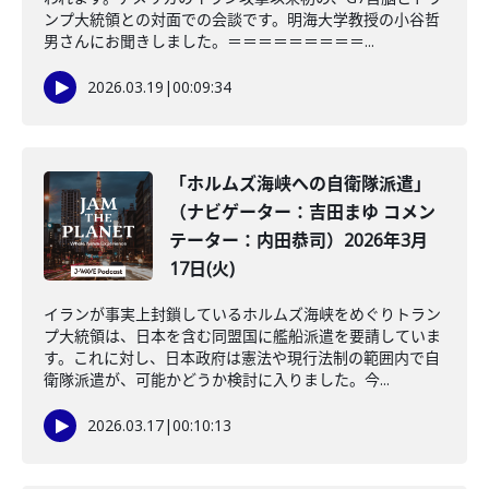
ンプ大統領との対面での会談です。明海大学教授の小谷哲
男さんにお聞きしました。＝＝＝＝＝＝＝＝＝...
2026.03.19
|
00:09:34
「ホルムズ海峡への自衛隊派遣」
（ナビゲーター：吉田まゆ コメン
テーター：内田恭司）2026年3月
17日(火)
イランが事実上封鎖しているホルムズ海峡をめぐりトラン
プ大統領は、日本を含む同盟国に艦船派遣を要請していま
す。これに対し、日本政府は憲法や現行法制の範囲内で自
衛隊派遣が、可能かどうか検討に入りました。今...
2026.03.17
|
00:10:13