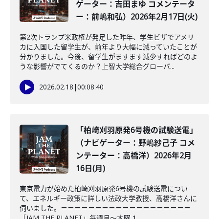
ゲーター：吉田まゆ コメンテータ
ー：前嶋和弘）2026年2月17日(火)
第2次トランプ米政権が発足した昨年、学生ビザでアメリ
カに入国した留学生が、前年より大幅に減っていたことが
分かりました。今後、留学生がますます減少すればどのよ
うな影響がでてくるのか？上智大学総合グローバ...
2026.02.18
|
00:08:40
「柏崎刈羽原発6号機の試験送電」
（ナビゲーター：野嶋紗己子 コメ
ンテーター：高橋洋）2026年2月
16日(月)
東京電力が始めた柏崎刈羽原発6号機の試験送電につい
て、エネルギー政策に詳しい法政大学教授、高橋洋さんに
伺いました。＝＝＝＝＝＝＝＝＝＝＝＝＝＝＝＝＝＝＝
「JAM THE PLANET」毎週月～木曜 1...