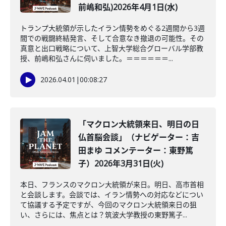
前嶋和弘)2026年4月1日(水)
トランプ大統領が示したイラン情勢をめぐる2週間から3週
間での戦闘終結発言、そして合意なき撤退の可能性。その
真意と出口戦略について、上智大学総合グローバル学部教
授、前嶋和弘さんに伺いました。＝＝＝＝＝＝...
2026.04.01
|
00:08:27
「マクロン大統領来日、明日の日
仏首脳会談」（ナビゲーター：吉
田まゆ コメンテーター：東野篤
子）2026年3月31日(火)
本日、フランスのマクロン大統領が来日。明日、高市首相
と会談します。会談では、イラン情勢への対応などについ
て協議する予定ですが、今回のマクロン大統領来日の狙
い、さらには、焦点とは？筑波大学教授の東野篤子...