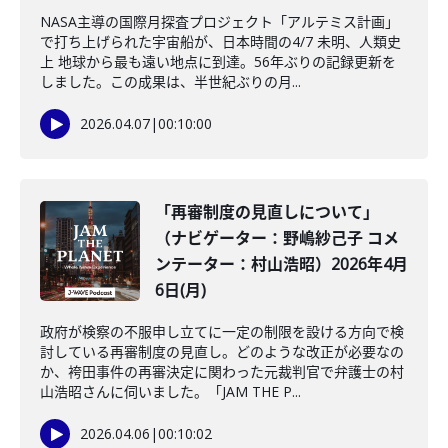
NASA主導の国際月探査プロジェクト「アルテミス計画」
で打ち上げられた宇宙船が、日本時間の4/7 未明、人類史
上 地球から最も遠い地点に到達。56年ぶりの記録更新を
しました。この成果は、半世紀ぶりの月...
2026.04.07
|
00:10:00
「再審制度の見直しについて」
（ナビゲーター：野嶋紗己子 コメ
ンテーター：村山浩昭）2026年4月
6日(月)
政府が検察の不服申し立てに一定の制限を設ける方向で検
討している再審制度の見直し。どのような改正が必要なの
か、袴田事件の再審決定に関わった元裁判官で弁護士の村
山浩昭さんに伺いました。「JAM THE P...
2026.04.06
|
00:10:02