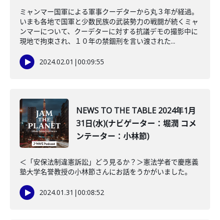
ミャンマー国軍による軍事クーデターから丸３年が経過。
いまも各地で国軍と少数民族の武装勢力の戦闘が続くミャ
ンマーについて、クーデターに対する抗議デモの撮影中に
現地で拘束され、１０年の禁錮刑を言い渡された...
2024.02.01
|
00:09:55
NEWS TO THE TABLE 2024年1月
31日(水)(ナビゲーター：堀潤 コメ
ンテーター：小林節)
＜「安保法制違憲訴訟」どう見るか？＞憲法学者で慶應義
塾大学名誉教授の小林節さんにお話をうかがいました。
2024.01.31
|
00:08:52