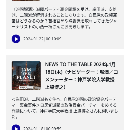
〈派閥解消〉派閥パーティ裏金問題を受け、岸田派、安倍
派、二階派が解消されることになります。自民党の政権運
営はどうなるのか？首相官邸や与野党を取材してきたジャ
ーナリストの小西一禎さんにお聞きします。
2024.01.22
|
00:10:09
NEWS TO THE TABLE 2024年1月
18日(木)（ナビゲーター：堀潤／コ
メンテーター：神戸学院大学教授
上脇博之）
＜岸田派、二階派も立件へ…自民党派閥の政治資金パーテ
ィー裏金事件＞自民党派閥の政治資金パーティーをめぐる
問題について、神戸学院大学教授 上脇博之さんに伺いまし
た。
2024.01.18
|
00:09:59