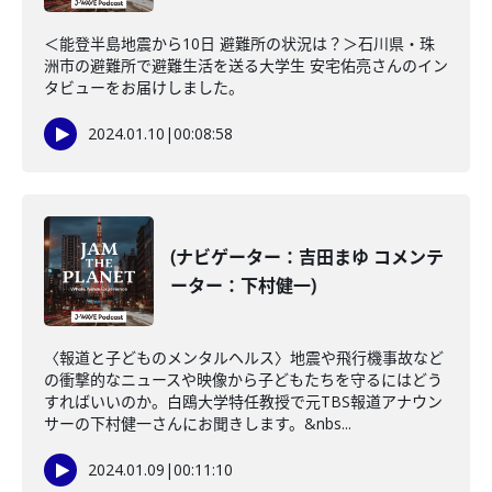
＜能登半島地震から10日 避難所の状況は？＞石川県・珠
洲市の避難所で避難生活を送る大学生 安宅佑亮さんのイン
タビューをお届けしました。
2024.01.10
|
00:08:58
(ナビゲーター：吉田まゆ コメンテ
ーター：下村健一)
〈報道と子どものメンタルヘルス〉地震や飛行機事故など
の衝撃的なニュースや映像から子どもたちを守るにはどう
すればいいのか。白鴎大学特任教授で元TBS報道アナウン
サーの下村健一さんにお聞きします。&nbs...
2024.01.09
|
00:11:10