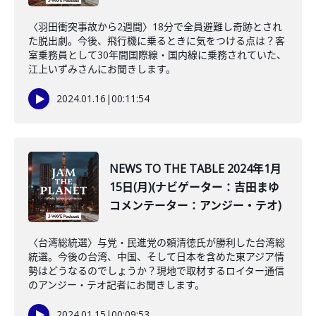
〈羽田衝突事故から2週間〉18分で全員避難し奇跡とされ
た脱出劇。今後、飛行機に乗るときに気をつける点は？客
室乗務員として30年間国際線・国内線に乗務されていた、
江上いずみさんにお聞きします。
2024.01.16
|
00:11:54
NEWS TO THE TABLE 2024年1月
15日(月)(ナビゲーター：吉田まゆ
コメンテーター：アンジー・テオ)
〈台湾総統選〉与党・民進党の頼清徳氏が勝利した台湾総
統選。今後の台湾、中国、そして日本を含めた東アジア情
勢はどうなるのでしょうか？現地で取材するロイター通信
のアンジー・テオ記者にお聞きします。
2024.01.15
|
00:09:53