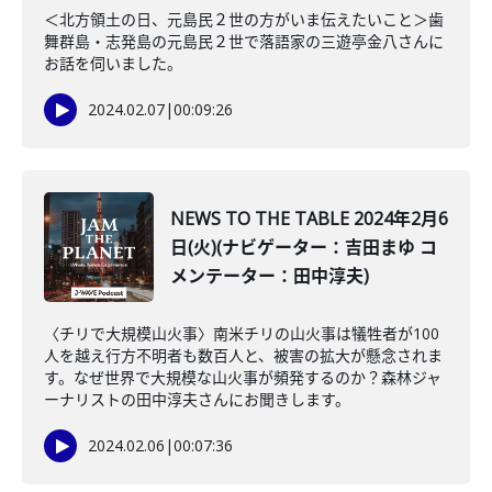
＜北方領土の日、元島民２世の方がいま伝えたいこと＞歯
舞群島・志発島の元島民２世で落語家の三遊亭金八さんに
お話を伺いました。
2024.02.07
|
00:09:26
NEWS TO THE TABLE 2024年2月6
日(火)(ナビゲーター：吉田まゆ コ
メンテーター：田中淳夫)
〈チリで大規模山火事〉南米チリの山火事は犠牲者が100
人を越え行方不明者も数百人と、被害の拡大が懸念されま
す。なぜ世界で大規模な山火事が頻発するのか？森林ジャ
ーナリストの田中淳夫さんにお聞きします。
2024.02.06
|
00:07:36