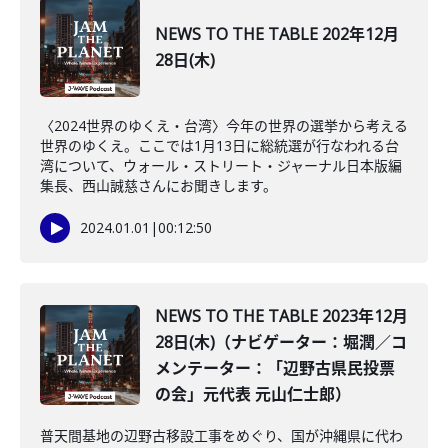
NEWS TO THE TABLE 202年12月
28日(木)
〈2024世界のゆくえ・台湾〉今年の世界の選挙から考える
世界のゆくえ。ここでは1月13日に総統選が行なわれる台
湾について、ウォール・ストリート・ジャーナル日本版編
集長、西山誠慈さんにお聞きします。
2024.01.01
|
00:12:50
NEWS TO THE TABLE 2023年12月
28日(木)（ナビゲーター：堀潤／コ
メンテーター：「辺野古県民投票
の会」元代表 元山仁士郎）
普天間基地の辺野古移設工事をめぐり、国が沖縄県に代わ