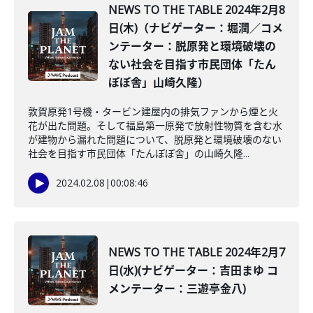
NEWS TO THE TABLE 2024年2月8
日(木)（ナビゲーター：堀潤／コメ
ンテーター：脱原発と環境破壊の
ない社会を目指す市民団体「たん
ぽぽ舎」山崎久隆）
敦賀原発1号機・タービン建屋内の排気ファンから煙と火
花が出た問題。そして福島第一原発で放射性物質を含む水
が建物から漏れた問題について、脱原発と環境破壊のない
社会を目指す市民団体「たんぽぽ舎」の山崎久隆...
2024.02.08
|
00:08:46
NEWS TO THE TABLE 2024年2月7
日(水)(ナビゲーター：吉田まゆ コ
メンテーター：三遊亭金八)