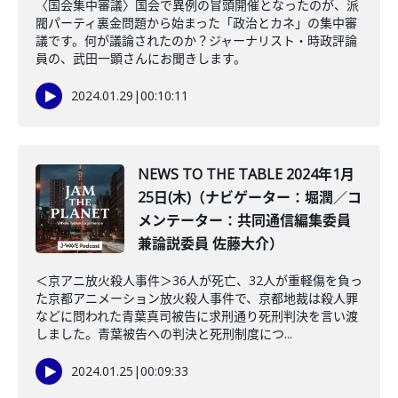
〈国会集中審議〉国会で異例の冒頭開催となったのが、派
閥パーティ裏金問題から始まった「政治とカネ」の集中審
議です。何が議論されたのか？ジャーナリスト・時政評論
員の、武田一顕さんにお聞きします。
2024.01.29
|
00:10:11
NEWS TO THE TABLE 2024年1月
25日(木)（ナビゲーター：堀潤／コ
メンテーター：共同通信編集委員
兼論説委員 佐藤大介）
＜京アニ放火殺人事件＞36人が死亡、32人が重軽傷を負っ
た京都アニメーション放火殺人事件で、京都地裁は殺人罪
などに問われた青葉真司被告に求刑通り死刑判決を言い渡
しました。青葉被告への判決と死刑制度につ...
2024.01.25
|
00:09:33