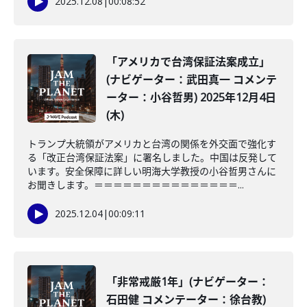
2025.12.08
|
00:08:52
「アメリカで台湾保証法案成立」
(ナビゲーター：武田真一 コメンテ
ーター：小谷哲男) 2025年12月4日
(木)
トランプ大統領がアメリカと台湾の関係を外交面で強化す
る「改正台湾保証法案」に署名しました。中国は反発して
います。安全保障に詳しい明海大学教授の小谷哲男さんに
お聞きします。＝＝＝＝＝＝＝＝＝＝＝＝＝＝＝...
2025.12.04
|
00:09:11
「非常戒厳1年」(ナビゲーター：
石田健 コメンテーター：徐台教)