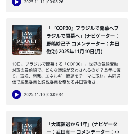
2025.11.11
|
00:08:26
「『COP30』ブラジルで開幕へブ
ラジルで開幕へ」(ナビゲーター：
野嶋紗己子 コメンテーター：井田
徹治) 2025年11月10日(月)
10日、ブラジルで開幕する「COP30」。世界の気候変動
対策の最前線で、どんな議論が交わされるのか？長年に渡
り、環境、開発、エネルギー問題をテーマに取材。共同通
信で編集委員と論説委員を務める井田徹治さ...
2025.11.10
|
00:09:34
「大統領選から1年」(ナビゲータ
ー：武田真一 コメンテーター：小