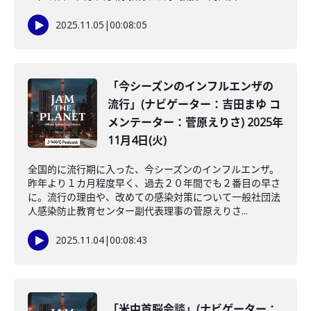
2025.11.05
|
00:08:05
「今シーズンのインフルエンザの
流行」(ナビゲーター：吉田まゆ コ
メンテーター：菅原えりさ) 2025年
11月4日(火)
全国的に流行期に入った、今シーズンのインフルエンザ。
昨年より１カ月程度早く、過去２０年間でも２番目の早さ
に。流行の理由や、改めての感染対策について一般社団法
人感染防止教育センター副代表理事の菅原えりさ...
2025.11.04
|
00:08:43
「米中首脳会談」(ナビゲーター：