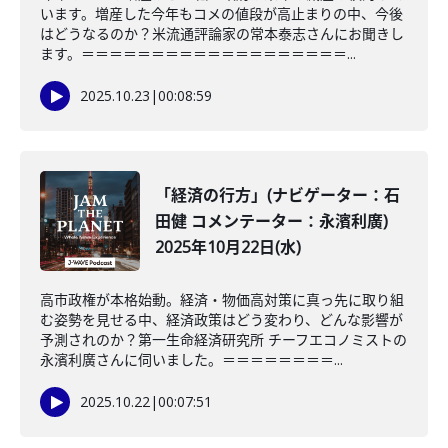
います。増産した今年もコメの値段が高止まりの中、今後
はどうなるのか？米流通評論家の常本泰志さんにお聞きし
ます。＝＝＝＝＝＝＝＝＝＝＝＝＝＝＝＝＝＝＝...
2025.10.23
|
00:08:59
「経済の行方」(ナビゲーター：石
田健 コメンテーター：永濱利廣)
2025年10月22日(水)
高市政権が本格始動。経済・物価高対策に真っ先に取り組
む姿勢を見せる中、経済政策はどう変わり、どんな影響が
予測されのか？第一生命経済研究所 チーフエコノミストの
永濱利廣さんに伺いました。＝＝＝＝＝＝＝＝...
2025.10.22
|
00:07:51