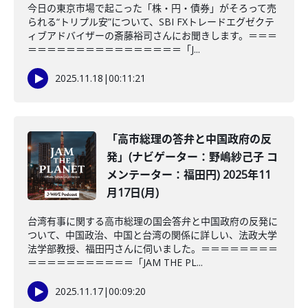
今日の東京市場で起こった「株・円・債券」がそろって売
られる“トリプル安”について、SBI FXトレードエグゼクテ
ィブアドバイザーの斎藤裕司さんにお聞きします。＝＝＝
＝＝＝＝＝＝＝＝＝＝＝＝＝＝＝＝「J...
2025.11.18
|
00:11:21
「高市総理の答弁と中国政府の反
発」(ナビゲーター：野嶋紗己子 コ
メンテーター：福田円) 2025年11
月17日(月)
台湾有事に関する高市総理の国会答弁と中国政府の反発に
ついて、中国政治、中国と台湾の関係に詳しい、法政大学
法学部教授、福田円さんに伺いました。＝＝＝＝＝＝＝＝
＝＝＝＝＝＝＝＝＝＝＝「JAM THE PL...
2025.11.17
|
00:09:20