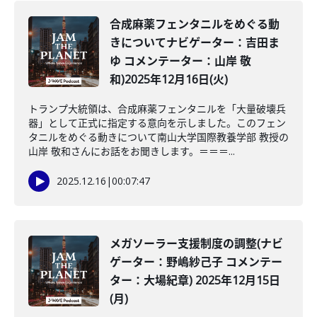
合成麻薬フェンタニルをめぐる動
きについてナビゲーター：吉田ま
ゆ コメンテーター：山岸 敬
和)2025年12月16日(火)
トランプ大統領は、合成麻薬フェンタニルを「大量破壊兵
器」として正式に指定する意向を示しました。このフェン
タニルをめぐる動きについて南山大学国際教養学部 教授の
山岸 敬和さんにお話をお聞きします。＝＝＝...
2025.12.16
|
00:07:47
メガソーラー支援制度の調整(ナビ
ゲーター：野嶋紗己子 コメンテー
ター：大場紀章) 2025年12月15日
(月)