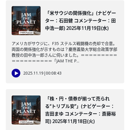
「米サウジの関係強化」(ナビゲー
ター：石田健 コメンテーター：田
中浩一郎) 2025年11月19日(水)
アメリカがサウジに、F35 ステルス戦闘機の売却で合意。
両国の関係強化が示すものは？慶應義塾大学総合政策学部
教授の田中浩一郎さんに伺いました。＝＝＝＝＝＝＝＝＝
＝＝＝＝＝＝＝＝＝＝「JAM THE P...
2025.11.19
|
00:08:43
「株・円・債券が揃って売られ
る“トリプル安”」(ナビゲーター：
吉田まゆ コメンテーター：斎藤裕
司) 2025年11月18日(火)