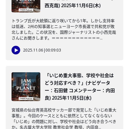
西克哉) 2025年11月6日(木)
トランプ氏が大統領に返り咲いてから1年。しかし支持率
は低迷、2州の知事選とニューヨーク市長選で共和党が敗
北しました。この状況を、国際ジャーナリストの小西克哉
さんにお聞きします。＝＝＝＝＝＝＝＝＝＝＝＝...
2025.11.06
|
00:09:03
「いじめ重大事態、学校や社会は
どう対応すべき？」(ナビゲータ
ー：石田健 コメンテーター：内田
良) 2025年11月5日(水)
宮城県の仙台育英高校サッカー部で発覚した「いじめ重大
事態」。今回のケースとともに依然としてなくならない
「いじめ」の問題に対し、学校や社会はどう向き合うべき
か。名古屋大学大学院 教育社会学 教授、内田良...