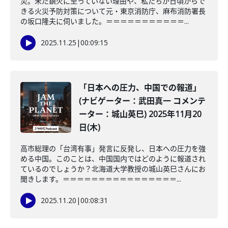
災。未だ鎮火に至っていない理由や、私たちが日頃からで
きる火災予防対策について元・東京消防庁、麻布消防署長
の坂口隆夫に伺いました。＝＝＝＝＝＝＝＝＝＝＝...
2025.11.25
|
00:09:15
「日本への圧力、中国での報道」
(ナビゲーター：武田真一 コメンテ
ーター：城山英巳) 2025年11月20
日(木)
高市総理の「台湾有事」発言に反発し、日本への圧力を強
める中国。このことは、中国国内ではどのように報道され
ているのでしょうか？北海道大学教授の城山英巳さんにお
聞きします。＝＝＝＝＝＝＝＝＝＝＝＝＝＝＝＝...
2025.11.20
|
00:08:31