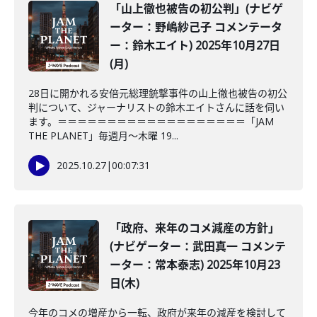
「山上徹也被告の初公判」(ナビゲ
ーター：野嶋紗己子 コメンテータ
ー：鈴木エイト) 2025年10月27日
(月)
28日に開かれる安倍元総理銃撃事件の山上徹也被告の初公
判について、ジャーナリストの鈴木エイトさんに話を伺い
ます。＝＝＝＝＝＝＝＝＝＝＝＝＝＝＝＝＝＝＝「JAM
THE PLANET」毎週月～木曜 19...
2025.10.27
|
00:07:31
「政府、来年のコメ減産の方針」
(ナビゲーター：武田真一 コメンテ
ーター：常本泰志) 2025年10月23
日(木)
今年のコメの増産から一転、政府が来年の減産を検討して