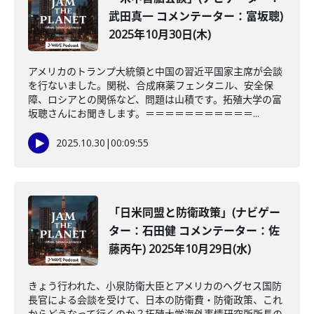
武田真一 コメンテーター：富坂聰)
2025年10月30日(木)
アメリカのトランプ大統領と中国の習近平国家主席が会談
を行ないました。関税、合成麻薬フェンタニル、安全保
障、ロシアとの関係など、問題は山積です。拓殖大学の富
坂聰さんにお聞きします。＝＝＝＝＝＝＝＝＝＝＝...
2025.10.30
|
00:09:55
「日米同盟と防衛政策」(ナビゲー
ター：石田健 コメンテーター：佐
藤丙午) 2025年10月29日(水)
きょう行われた、小泉防衛大臣とアメリカのヘグセス国防
長官による会談を受けて、日本の防衛費・防衛政策、これ
からどうなって行くのか？拓殖大学海外事情研究所所長の