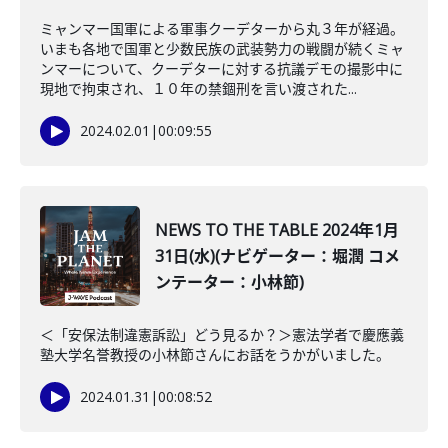
ミャンマー国軍による軍事クーデターから丸３年が経過。
いまも各地で国軍と少数民族の武装勢力の戦闘が続くミャ
ンマーについて、クーデターに対する抗議デモの撮影中に
現地で拘束され、１０年の禁錮刑を言い渡された...
2024.02.01
|
00:09:55
NEWS TO THE TABLE 2024年1月
31日(水)(ナビゲーター：堀潤 コメ
ンテーター：小林節)
＜「安保法制違憲訴訟」どう見るか？＞憲法学者で慶應義
塾大学名誉教授の小林節さんにお話をうかがいました。
2024.01.31
|
00:08:52