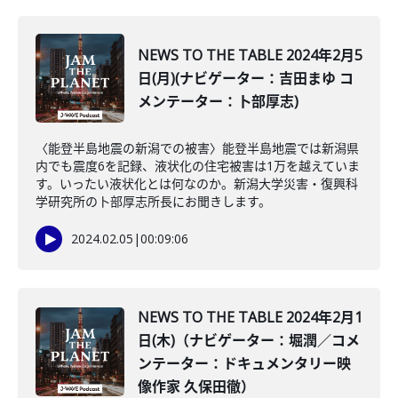
NEWS TO THE TABLE 2024年2月5
日(月)(ナビゲーター：吉田まゆ コ
メンテーター：卜部厚志)
〈能登半島地震の新潟での被害〉能登半島地震では新潟県
内でも震度6を記録、液状化の住宅被害は1万を越えていま
す。いったい液状化とは何なのか。新潟大学災害・復興科
学研究所の卜部厚志所長にお聞きします。
2024.02.05
|
00:09:06
NEWS TO THE TABLE 2024年2月1
日(木)（ナビゲーター：堀潤／コメ
ンテーター：ドキュメンタリー映
像作家 久保田徹）