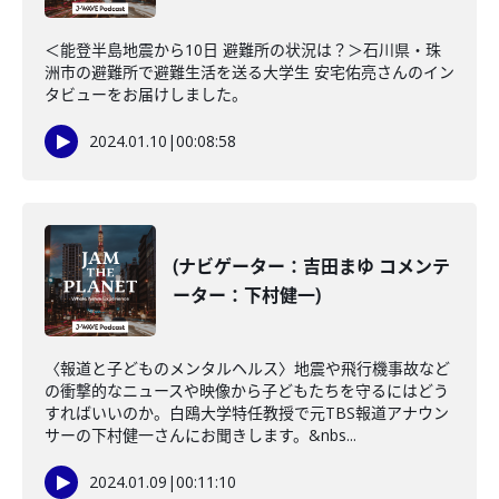
＜能登半島地震から10日 避難所の状況は？＞石川県・珠
洲市の避難所で避難生活を送る大学生 安宅佑亮さんのイン
タビューをお届けしました。
2024.01.10
|
00:08:58
(ナビゲーター：吉田まゆ コメンテ
ーター：下村健一)
〈報道と子どものメンタルヘルス〉地震や飛行機事故など
の衝撃的なニュースや映像から子どもたちを守るにはどう
すればいいのか。白鴎大学特任教授で元TBS報道アナウン
サーの下村健一さんにお聞きします。&nbs...
2024.01.09
|
00:11:10