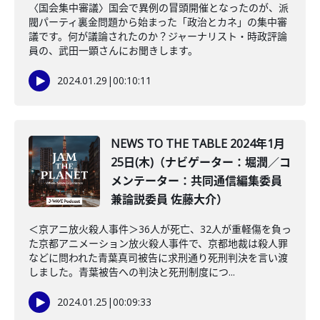
〈国会集中審議〉国会で異例の冒頭開催となったのが、派
閥パーティ裏金問題から始まった「政治とカネ」の集中審
議です。何が議論されたのか？ジャーナリスト・時政評論
員の、武田一顕さんにお聞きします。
2024.01.29
|
00:10:11
NEWS TO THE TABLE 2024年1月
25日(木)（ナビゲーター：堀潤／コ
メンテーター：共同通信編集委員
兼論説委員 佐藤大介）
＜京アニ放火殺人事件＞36人が死亡、32人が重軽傷を負っ
た京都アニメーション放火殺人事件で、京都地裁は殺人罪
などに問われた青葉真司被告に求刑通り死刑判決を言い渡
しました。青葉被告への判決と死刑制度につ...
2024.01.25
|
00:09:33