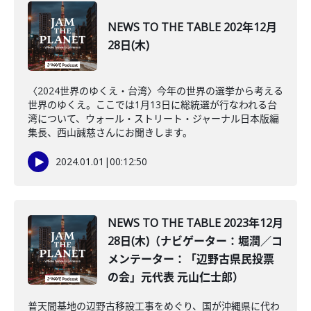
NEWS TO THE TABLE 202年12月
28日(木)
〈2024世界のゆくえ・台湾〉今年の世界の選挙から考える
世界のゆくえ。ここでは1月13日に総統選が行なわれる台
湾について、ウォール・ストリート・ジャーナル日本版編
集長、西山誠慈さんにお聞きします。
2024.01.01
|
00:12:50
NEWS TO THE TABLE 2023年12月
28日(木)（ナビゲーター：堀潤／コ
メンテーター：「辺野古県民投票
の会」元代表 元山仁士郎）
普天間基地の辺野古移設工事をめぐり、国が沖縄県に代わ