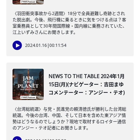
〈羽田衝突事故から2週間〉18分で全員避難し奇跡とされ
た脱出劇。今後、飛行機に乗るときに気をつける点は？客
室乗務員として30年間国際線・国内線に乗務されていた、
江上いずみさんにお聞きします。
2024.01.16
|
00:11:54
NEWS TO THE TABLE 2024年1月
15日(月)(ナビゲーター：吉田まゆ
コメンテーター：アンジー・テオ)
〈台湾総統選〉与党・民進党の頼清徳氏が勝利した台湾総
統選。今後の台湾、中国、そして日本を含めた東アジア情
勢はどうなるのでしょうか？現地で取材するロイター通信
のアンジー・テオ記者にお聞きします。