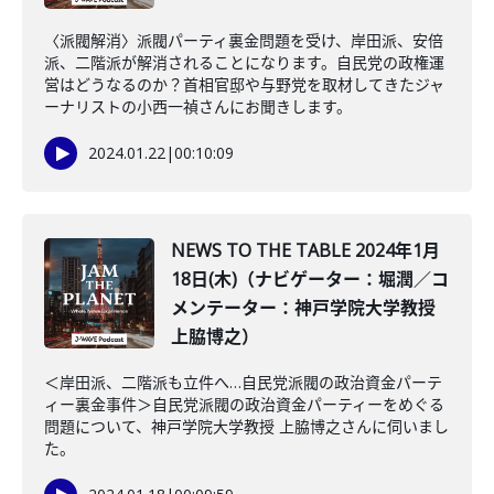
〈派閥解消〉派閥パーティ裏金問題を受け、岸田派、安倍
派、二階派が解消されることになります。自民党の政権運
営はどうなるのか？首相官邸や与野党を取材してきたジャ
ーナリストの小西一禎さんにお聞きします。
2024.01.22
|
00:10:09
NEWS TO THE TABLE 2024年1月
18日(木)（ナビゲーター：堀潤／コ
メンテーター：神戸学院大学教授
上脇博之）
＜岸田派、二階派も立件へ…自民党派閥の政治資金パーテ
ィー裏金事件＞自民党派閥の政治資金パーティーをめぐる
問題について、神戸学院大学教授 上脇博之さんに伺いまし
た。