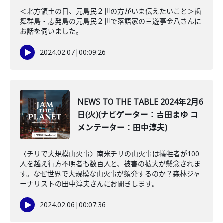
＜北方領土の日、元島民２世の方がいま伝えたいこと＞歯
舞群島・志発島の元島民２世で落語家の三遊亭金八さんに
お話を伺いました。
2024.02.07
|
00:09:26
NEWS TO THE TABLE 2024年2月6
日(火)(ナビゲーター：吉田まゆ コ
メンテーター：田中淳夫)
〈チリで大規模山火事〉南米チリの山火事は犠牲者が100
人を越え行方不明者も数百人と、被害の拡大が懸念されま
す。なぜ世界で大規模な山火事が頻発するのか？森林ジャ
ーナリストの田中淳夫さんにお聞きします。
2024.02.06
|
00:07:36