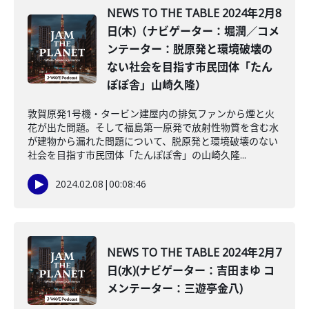
NEWS TO THE TABLE 2024年2月8
日(木)（ナビゲーター：堀潤／コメ
ンテーター：脱原発と環境破壊の
ない社会を目指す市民団体「たん
ぽぽ舎」山崎久隆）
敦賀原発1号機・タービン建屋内の排気ファンから煙と火
花が出た問題。そして福島第一原発で放射性物質を含む水
が建物から漏れた問題について、脱原発と環境破壊のない
社会を目指す市民団体「たんぽぽ舎」の山崎久隆...
2024.02.08
|
00:08:46
NEWS TO THE TABLE 2024年2月7
日(水)(ナビゲーター：吉田まゆ コ
メンテーター：三遊亭金八)