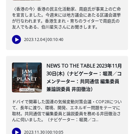
〈香港の今〉香港の民主化活動家、周庭氏が事実上の亡命
を宣言しました。今週末には地方議会にあたる区議会選挙
が行なわれます。香港生まれ・育ちのライターで周庭氏の
友人でもある、伯川星矢さんにお聞きします。
2023.12.04
|
00:10:40
NEWS TO THE TABLE 2023年11月
30日(木)（ナビゲーター：堀潤／コ
メンテーター：共同通信 編集委員
兼論説委員 井田徹治）
ドバイで開幕した国連の気候変動対策会議・COP28につい
て、長年に渡り、環境、開発、エネルギー問題をテーマに
取材。共同通信で編集委員と論説委員を務める井田徹治さ
んに伺いました。（ナビゲーター：堀潤／コ...
2023.11.30
|
00:10:05