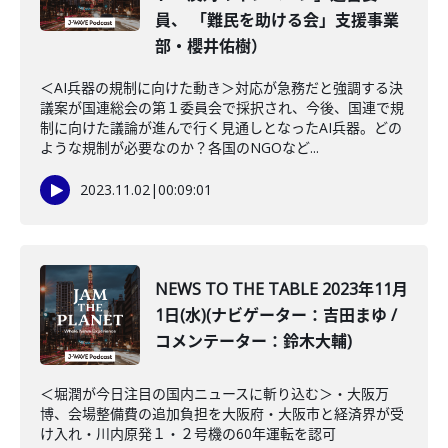
員、 「難民を助ける会」支援事業
部・櫻井佑樹）
＜AI兵器の規制に向けた動き＞対応が急務だと強調する決
議案が国連総会の第１委員会で採択され、今後、国連で規
制に向けた議論が進んで行く見通しとなったAI兵器。どの
ような規制が必要なのか？各国のNGOなど...
2023.11.02
|
00:09:01
NEWS TO THE TABLE 2023年11月
1日(水)(ナビゲーター：吉田まゆ /
コメンテーター：鈴木大輔)
＜堀潤が今日注目の国内ニュースに斬り込む＞・大阪万
博、会場整備費の追加負担を大阪府・大阪市と経済界が受
け入れ・川内原発１・２号機の60年運転を認可