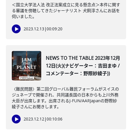
＜国立大学法人法 改正法案成立に見る懸念点＞本件に関す
る審議を傍聴してきたジャーナリスト 犬飼淳さんにお話を
伺いました。
2023.12.13
|
00:09:20
NEWS TO THE TABLE 2023年12月
12日(火)(ナビゲーター：吉田まゆ /
コメンテーター：野際紗綾子))
〈難民問題〉第二回グローバル難民フォーラムがスイスの
ジュネーブで開催され、共同議長国の日本からも上川外務
大臣が出席します。出席されるJ-FUN/AARJapanの野際紗
綾子さんにお聞きします。
2023.12.12
|
00:10:06