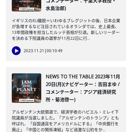
コメンテーター：千葉大学教授・
水島治郎)
イギリスのEU離脱＝いわゆるブレグジットの後、日本企業
が急増するなど注目されているオランダでは、史上最長､
13年間政権を担当したルッテ首相が引退。新しいリーダー
を決める下院議員の選挙が11月22日に行...
2023.11.21
|
00:10:49
NEWS TO THE TABLE 2023年11月
20日(月)(ナビゲーター：吉田まゆ /
コメンテーター：アジア経済研究
所・菊池啓一)
アルゼンチン大統領選で、経済学者のハビエル・ミレイ下
院議員が当選しました。「アルゼンチンのトランプ」とも
呼ばれ、「自国通貨をアメリカドルにする」「中央銀行を
廃止」「中国との関係凍結」など過激な公約をか...