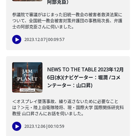
阿部克臣）
参議院で審議がはじまった旧統一教会の被害者救済法案に
ついて、全国統一教会被害対策弁護団の事務局次長、弁護
士の阿部克臣さんに伺いました。
2023.12.07
|
00:09:57
NEWS TO THE TABLE 2023年12月
6日(水)(ナビゲーター：堀潤 /コメ
ンテーター：山口昇)
＜オスプレイ墜落事故、繰り返さないために必要なこと
は？＞元・陸上自衛隊陸将、現・国際大学 国際関係研究科
教授 山口昇さんにお話を伺いました。
2023.12.06
|
00:10:59