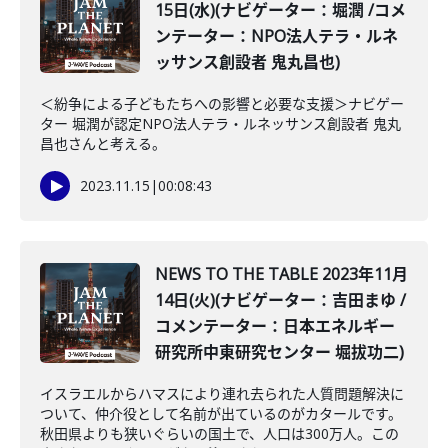
15日(水)(ナビゲーター：堀潤 /コメ
ンテーター：NPO法人テラ・ルネ
ッサンス創設者 鬼丸昌也)
＜紛争による子どもたちへの影響と必要な支援＞ナビゲー
ター 堀潤が認定NPO法人テラ・ルネッサンス創設者 鬼丸
昌也さんと考える。
2023.11.15
|
00:08:43
NEWS TO THE TABLE 2023年11月
14日(火)(ナビゲーター：吉田まゆ /
コメンテーター：日本エネルギー
研究所中東研究センター 堀拔功二)
イスラエルからハマスにより連れ去られた人質問題解決に
ついて、仲介役として名前が出ているのがカタールです。
秋田県よりも狭いぐらいの国土で、人口は300万人。この