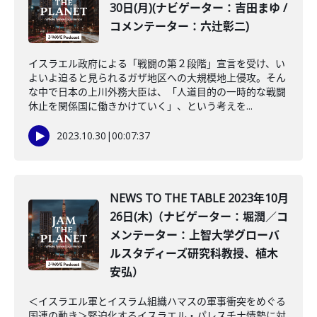
30日(月)(ナビゲーター：吉田まゆ /
コメンテーター：六辻彰二)
イスラエル政府による「戦闘の第２段階」宣言を受け、い
よいよ迫ると見られるガザ地区への大規模地上侵攻。そん
な中で日本の上川外務大臣は、「人道目的の一時的な戦闘
休止を関係国に働きかけていく」、という考えを...
2023.10.30
|
00:07:37
NEWS TO THE TABLE 2023年10月
26日(木)（ナビゲーター：堀潤／コ
メンテーター：上智大学グローバ
ルスタディーズ研究科教授、植木
安弘）
＜イスラエル軍とイスラム組織ハマスの軍事衝突をめぐる
国連の動き＞緊迫化するイスラエル・パレスチナ情勢に対