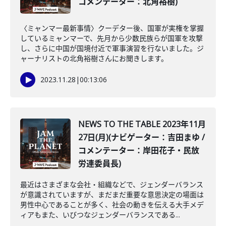
コメンテーター：北角裕樹)
〈ミャンマー最新事情〉クーデター後、国軍が実権を掌握
しているミャンマーで、先月から少数民族らが国軍を攻撃
し、さらに中国が国境付近で軍事演習を行ないました。ジ
ャーナリストの北角裕樹さんにお聞きします。
2023.11.28
|
00:13:06
NEWS TO THE TABLE 2023年11月
27日(月)(ナビゲーター：吉田まゆ /
コメンテーター：岸田花子・民放
労連委員長)
最近はさまざまな会社・組織などで、ジェンダーバランス
が意識されていますが、まだまだ重要な意思決定の場面は
男性中心であることが多く、社会の動きを伝える大手メデ
ィアもまた、いびつなジェンダーバランスである...