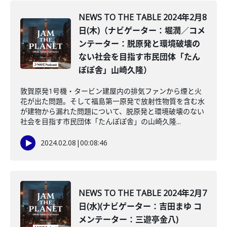
NEWS TO THE TABLE 2024年2月8
日(木)（ナビゲーター：堀潤／コメ
ンテーター：脱原発と環境破壊の
ない社会を目指す市民団体「たん
ぽぽ舎」山崎久隆）
敦賀原発1号機・タービン建屋内の排気ファンから煙と火
花が出た問題。そして福島第一原発で放射性物質を含む水
が建物から漏れた問題について、脱原発と環境破壊のない
社会を目指す市民団体「たんぽぽ舎」の山崎久隆...
2024.02.08
|
00:08:46
NEWS TO THE TABLE 2024年2月7
日(水)(ナビゲーター：吉田まゆ コ
メンテーター：三遊亭金八)