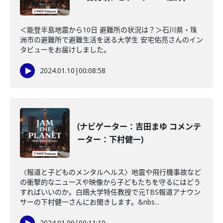
＜能登半島地震から10日 避難所の状況は？＞石川県・珠
洲市の避難所で避難生活を送る大学生 安宅佑亮さんのイン
タビューをお届けしました。
2024.01.10
|
00:08:58
(ナビゲーター：吉田まゆ コメンテ
ーター：下村健一)
〈報道と子どものメンタルヘルス〉地震や飛行機事故など
の衝撃的なニュースや映像から子どもたちを守るにはどう
すればいいのか。白鴎大学特任教授で元TBS報道アナウン
サーの下村健一さんにお聞きします。&nbs...
2024.01.09
|
00:11:10