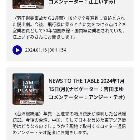
コメンテーター：江上いずみ)
〈羽田衝突事故から2週間〉18分で全員避難し奇跡とされ
た脱出劇。今後、飛行機に乗るときに気をつける点は？客
室乗務員として30年間国際線・国内線に乗務されていた、
江上いずみさんにお聞きします。
2024.01.16
|
00:11:54
NEWS TO THE TABLE 2024年1月
15日(月)(ナビゲーター：吉田まゆ
コメンテーター：アンジー・テオ)
〈台湾総統選〉与党・民進党の頼清徳氏が勝利した台湾総
統選。今後の台湾、中国、そして日本を含めた東アジア情
勢はどうなるのでしょうか？現地で取材するロイター通信
のアンジー・テオ記者にお聞きします。