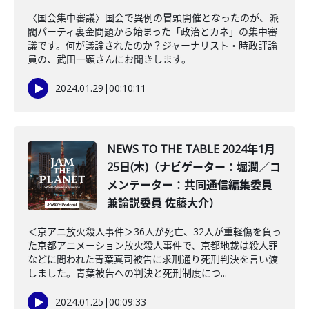
〈国会集中審議〉国会で異例の冒頭開催となったのが、派
閥パーティ裏金問題から始まった「政治とカネ」の集中審
議です。何が議論されたのか？ジャーナリスト・時政評論
員の、武田一顕さんにお聞きします。
2024.01.29
|
00:10:11
NEWS TO THE TABLE 2024年1月
25日(木)（ナビゲーター：堀潤／コ
メンテーター：共同通信編集委員
兼論説委員 佐藤大介）
＜京アニ放火殺人事件＞36人が死亡、32人が重軽傷を負っ
た京都アニメーション放火殺人事件で、京都地裁は殺人罪
などに問われた青葉真司被告に求刑通り死刑判決を言い渡
しました。青葉被告への判決と死刑制度につ...
2024.01.25
|
00:09:33