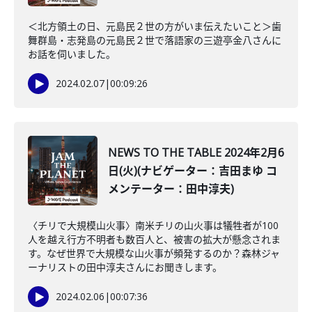
＜北方領土の日、元島民２世の方がいま伝えたいこと＞歯
舞群島・志発島の元島民２世で落語家の三遊亭金八さんに
お話を伺いました。
2024.02.07
|
00:09:26
NEWS TO THE TABLE 2024年2月6
日(火)(ナビゲーター：吉田まゆ コ
メンテーター：田中淳夫)
〈チリで大規模山火事〉南米チリの山火事は犠牲者が100
人を越え行方不明者も数百人と、被害の拡大が懸念されま
す。なぜ世界で大規模な山火事が頻発するのか？森林ジャ
ーナリストの田中淳夫さんにお聞きします。
2024.02.06
|
00:07:36