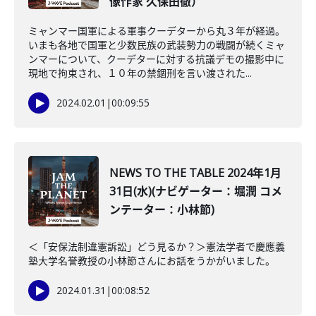
像作家 久保田徹）
ミャンマー国軍による軍事クーデターから丸３年が経過。
いまも各地で国軍と少数民族の武装勢力の戦闘が続くミャ
ンマーについて、クーデターに対する抗議デモの撮影中に
現地で拘束され、１０年の禁錮刑を言い渡された...
2024.02.01
|
00:09:55
NEWS TO THE TABLE 2024年1月
31日(水)(ナビゲーター：堀潤 コメ
ンテーター：小林節)
＜「安保法制違憲訴訟」どう見るか？＞憲法学者で慶應義
塾大学名誉教授の小林節さんにお話をうかがいました。
2024.01.31
|
00:08:52