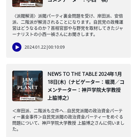
〈派閥解消〉派閥パーティ裏金問題を受け、岸田派、安倍
派、二階派が解消されることになります。自民党の政権運
営はどうなるのか？首相官邸や与野党を取材してきたジャ
ーナリストの小西一禎さんにお聞きします。
2024.01.22
|
00:10:09
NEWS TO THE TABLE 2024年1月
18日(木)（ナビゲーター：堀潤／コ
メンテーター：神戸学院大学教授
上脇博之）
＜岸田派、二階派も立件へ…自民党派閥の政治資金パーテ
ィー裏金事件＞自民党派閥の政治資金パーティーをめぐる
問題について、神戸学院大学教授 上脇博之さんに伺いまし
た。