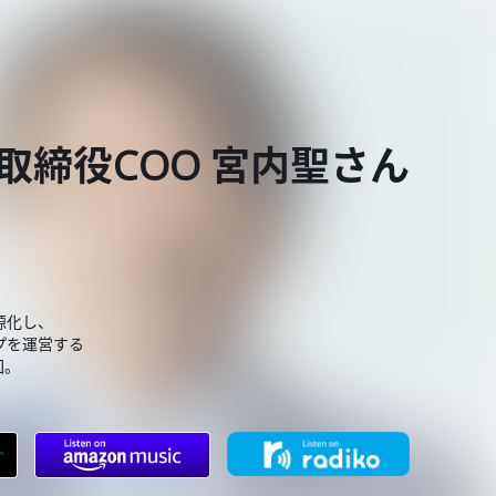
I取締役COO 宮内聖さん
源化し、
プを運営する
回。