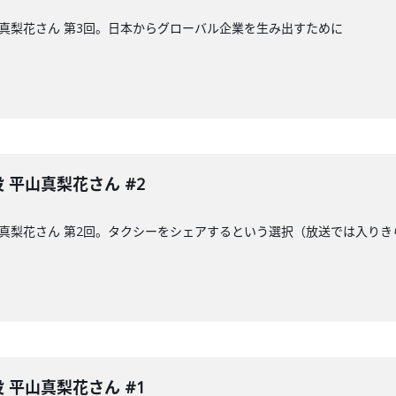
平山真梨花さん 第3回。日本からグローバル企業を生み出すために
役 平山真梨花さん #2
の平山真梨花さん 第2回。タクシーをシェアするという選択（放送では入
役 平山真梨花さん #1