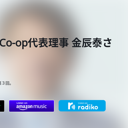
Co-op代表理事 金辰泰さ
 第３回。