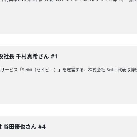
締役社長 千村真希さん #1
ービス「Seibii（セイビ—）」を運営する、株式会社 Seibii 代
 谷田優也さん #4