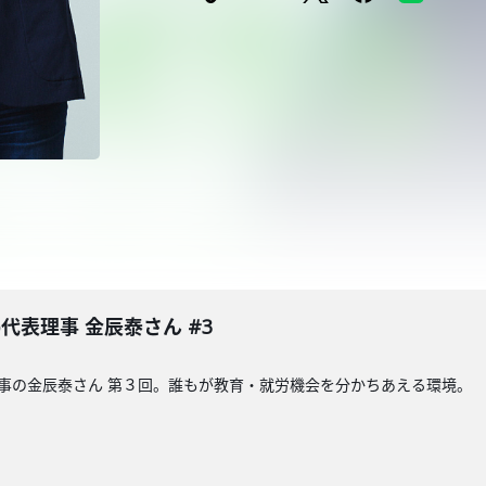
op代表理事 金辰泰さん #3
代表理事の金辰泰さん 第３回。誰もが教育・就労機会を分かちあえる環境。