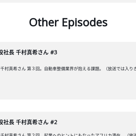
Other Episodes
締役社長 千村真希さん #3
役社長の千村真希さん 第３回。自動車整備業界が抱える課題。（放送では
締役社長 千村真希さん #2
役社長の千村真希さん 第２回。起業へのヒントにもなったアフリカ滞在。