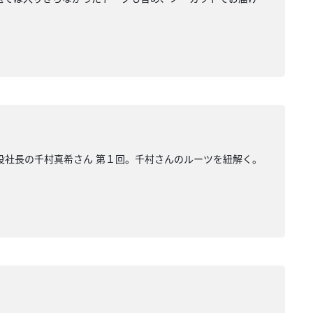
表取締役社長の千村真希さん 第１回。千村さんのルーツを紐解く。