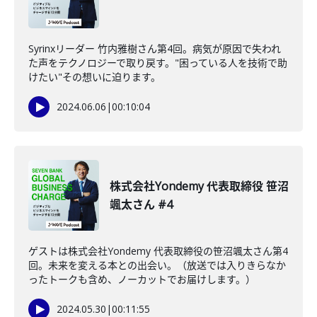
Syrinxリーダー 竹内雅樹さん第4回。病気が原因で失われ
た声をテクノロジーで取り戻す。"困っている人を技術で助
けたい"その想いに迫ります。
2024.06.06
|
00:10:04
株式会社Yondemy 代表取締役 笹沼
颯太さん #4
ゲストは株式会社Yondemy 代表取締役の笹沼颯太さん第4
回。未来を変える本との出会い。（放送では入りきらなか
ったトークも含め、ノーカットでお届けします。）
2024.05.30
|
00:11:55