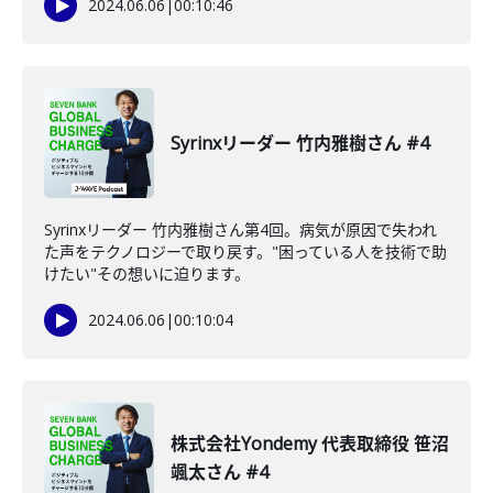
2024.06.06
|
00:10:46
Syrinxリーダー 竹内雅樹さん #4
Syrinxリーダー 竹内雅樹さん第4回。病気が原因で失われ
た声をテクノロジーで取り戻す。"困っている人を技術で助
けたい"その想いに迫ります。
2024.06.06
|
00:10:04
株式会社Yondemy 代表取締役 笹沼
颯太さん #4