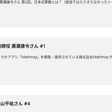
締役の廣瀬康令さん 第2回。日本式算数とは？（放送では入りきらなかっ
表取締役 廣瀬康令さん #1
ホアプリ「Mathmaji」を開発・提供されている株式会社Mathmaj
 中山平祐さん #4