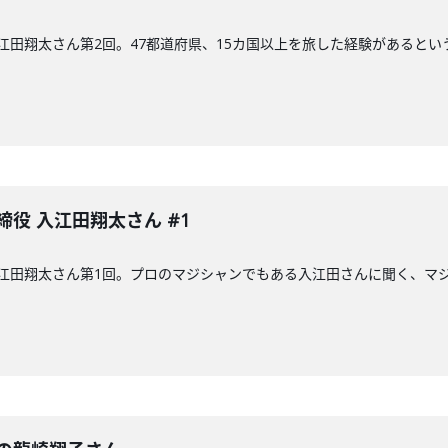
 入江田翔太さん第2回。47都道府県、15カ国以上を旅した経験があると
締役 入江田翔太さん #1
 入江田翔太さん第1回。プロのマジシャンでもある入江田さんに聞く、マ