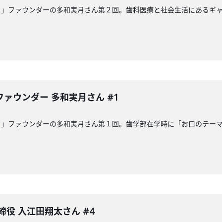
ク」ファウンダーの多和実月さん第２回。歯科医療と社会生活にあるギ
ァウンダー 多和実月さん #1
ク」ファウンダーの多和実月さん第１回。歯学部在学時に「お口のテー
締役 入江田翔太さん #4