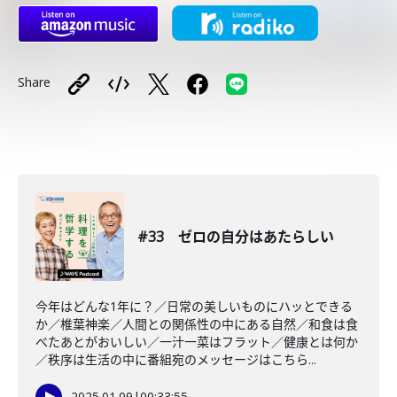
Share
#33 ゼロの自分はあたらしい
今年はどんな1年に？／日常の美しいものにハッとできる
か／椎葉神楽／人間との関係性の中にある自然／和食は食
べたあとがおいしい／一汁一菜はフラット／健康とは何か
／秩序は生活の中に番組宛のメッセージはこちら...
2025.01.09
|
00:33:55