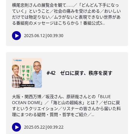
横尾忠則さんの展覧会を観て……／「どんどん下手になっ
ていく」ということ／社会の痛みを受け止める／おいしい
だけでは物足りない／ムラがないと表現できない世界があ
る番組宛のメッセージはこちらから！番組公式S...
2025.06.12
|
00:39:30
#42 ゼロに戻す、秩序を戻す
大阪・関西万博／坂茂さん、原研哉さんとの「BLUE
OCEAN DOME」／「海と山の超純水」とは？／ゼロに戻
すというクリエイション／リスナーの皆さんから届いた料
理にまつわる疑問・質問・哲学をご紹介／...
2025.05.22
|
00:39:22