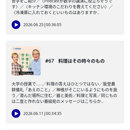
哲学をご紹介／〈Podcastが数学の講演に役立ちそうで
す〉／〈キッチン環境のこだわりを教えてください〉／
〈冷凍庫に入れておくといいものはありますか...
2026.06.25
|
00:36:05
#67 料理はその時々のもの
大学の授業で……／料理の答えはひとつではない／能登農
耕儀礼「あえのこと」／神様がそこにいるようにものを扱
う／澄んだ場所に住む／器と美術／料理と写真／同じもの
は二度と作れない番組宛のメッセージはこちらか...
2026.06.11
|
00:34:35