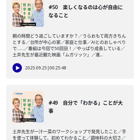
#50 楽しくなるのは心が自由に
なること
朝の時間どう過ごしていますか？／うらおもて両方きちん
とする／台所が中心の家／家庭と仕事／AIとのおしゃべり
で……／番組は今回で50回目！／やっぱり成長している／
土井先生が最近観た映画「ムガリッツ」／進...
2025.09.25
|
00:25:48
#49 自分で「わかる」ことが大
事
土井先生が一汁一菜のワークショップで発見したこと／手
を使って体験して、初めてわかること／調味料の大切さ／