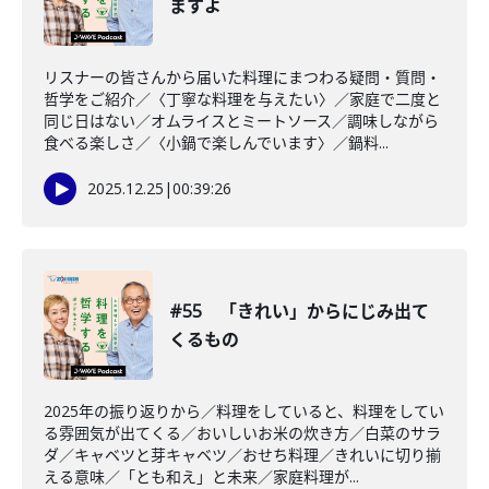
ますよ
リスナーの皆さんから届いた料理にまつわる疑問・質問・
哲学をご紹介／〈丁寧な料理を与えたい〉／家庭で二度と
同じ日はない／オムライスとミートソース／調味しながら
食べる楽しさ／〈小鍋で楽しんでいます〉／鍋料...
2025.12.25
|
00:39:26
#55 「きれい」からにじみ出て
くるもの
2025年の振り返りから／料理をしていると、料理をしてい
る雰囲気が出てくる／おいしいお米の炊き方／白菜のサラ
ダ／キャベツと芽キャベツ／おせち料理／きれいに切り揃
える意味／「とも和え」と未来／家庭料理が...