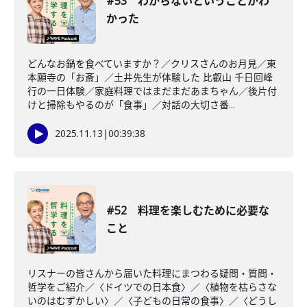
#53 わからないということがわ
かった
どんなお鍋を食べていますか？／クリスさんのお月見／東
本願寺の「お斎」／土井先生が体験した 比叡山 千日回峰
行の一日体験／家庭料理ではまだまだあまちゃん／後片付
けと掃除もやるのが「食事」／対話の大切さ番...
2025.11.13
|
00:39:38
#52 料理を楽しむために必要な
こと
リスナーの皆さんから届いた料理にまつわる疑問・質問・
哲学をご紹介／〈ドイツでの日本食〉／〈植物を枯らさな
いのはむずかしい〉／〈子どもの日常の食事〉／〈どうし