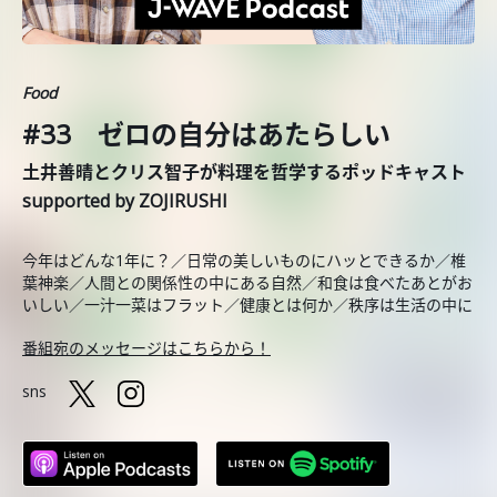
Food
#33 ゼロの自分はあたらしい
土井善晴とクリス智子が料理を哲学するポッドキャスト
supported by ZOJIRUSHI
今年はどんな1年に？／日常の美しいものにハッとできるか／椎
葉神楽／人間との関係性の中にある自然／和食は食べたあとがお
いしい／一汁一菜はフラット／健康とは何か／秩序は生活の中に
番組宛のメッセージはこちらから！
sns