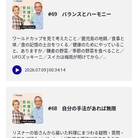
#69 バランスとハーモニー
ワールドカップを見て考えたこと／鹿児島の地鶏／食事と
体／食の記憶の土台をつくる／健康のためにやっているこ
と、ありますか／鎌倉の野菜／季節の野菜を食べること／
UFOズッキーニ／スイカは梅雨が明けてから／...
2026.07.09
|
00:34:14
#68 自分の手法があれば無限
リスナーの皆さんから届いた料理にまつわる疑問・質問・