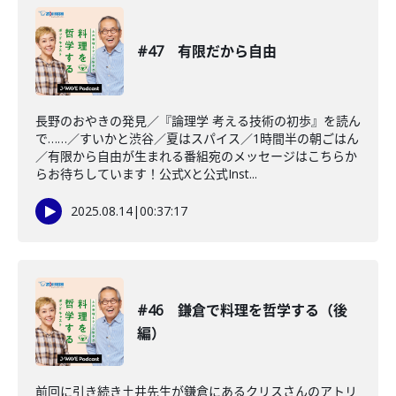
#47 有限だから自由
長野のおやきの発見／『論理学 考える技術の初歩』を読ん
で……／すいかと渋谷／夏はスパイス／1時間半の朝ごはん
／有限から自由が生まれる番組宛のメッセージはこちらか
らお待ちしています！公式Xと公式Inst...
2025.08.14
|
00:37:17
#46 鎌倉で料理を哲学する（後
編）
前回に引き続き土井先生が鎌倉にあるクリスさんのアトリ